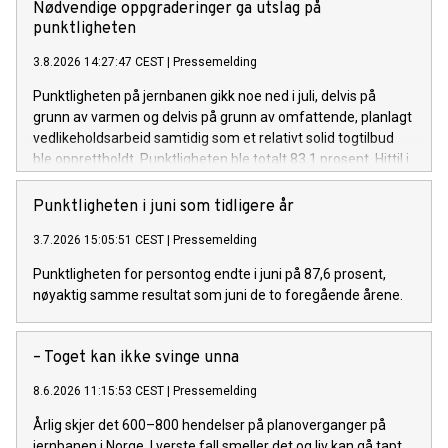
Nødvendige oppgraderinger ga utslag på
punktligheten
3.8.2026 14:27:47 CEST
|
Pressemelding
Punktligheten på jernbanen gikk noe ned i juli, delvis på
grunn av varmen og delvis på grunn av omfattende, planlagt
vedlikeholdsarbeid samtidig som et relativt solid togtilbud
ble opprettholdt. Punktligheten ble totalt 83,1 prosent. Hittil i
år er punktligheten for hele landet 87,5 prosent.
Punktligheten i juni som tidligere år
3.7.2026 15:05:51 CEST
|
Pressemelding
Punktligheten for persontog endte i juni på 87,6 prosent,
nøyaktig samme resultat som juni de to foregående årene.
– Toget kan ikke svinge unna
8.6.2026 11:15:53 CEST
|
Pressemelding
Årlig skjer det 600–800 hendelser på planoverganger på
jernbanen i Norge. I verste fall smeller det og liv kan gå tapt.