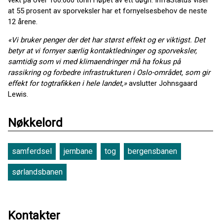
vekt på over 100.000 tonn i løpet av ett døgn. InfraStatus viser
at 55 prosent av sporveksler har et fornyelsesbehov de neste
12 årene.
«Vi bruker penger der det har størst effekt og er viktigst. Det
betyr at vi fornyer særlig kontaktledninger og sporveksler,
samtidig som vi med klimaendringer må ha fokus på
rassikring og forbedre infrastrukturen i Oslo-området, som gir
effekt for togtrafikken i hele landet,»
avslutter Johnsgaard
Lewis.
Nøkkelord
samferdsel
jernbane
tog
bergensbanen
sørlandsbanen
Kontakter