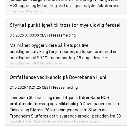
– Stopp, se og lytt og følg skilt og signaler, lyder lokførerens
klare oppfordring.
Styrket punktlighet til tross for mye ulovlig ferdsel
3.6.2026 07:03:00 CEST
|
Pressemelding
Mai måned bygger videre på årets positive
punktlighetsutvikling for jernbanen, og topper året med en
punktlighet på 90,1% for persontog. 19 dager leverte
punktlighet på 90% eller mer.
Omfattende vedlikehold på Dovrebanen i juni
21.5.2026 13:21:25 CEST
|
Pressemelding
I perioden 30. mai til og med 14. juni utfører Bane NOR
omfattende fornying og vedlikehold på Dovrebanen mellom
Eidsvoll og Støren. På strekningen mellom Støren og
Trondheim S utføres det tilsvarende arbeid i perioden fra 30.
mai til 4. juni. Det blir buss for tog på strekningen.