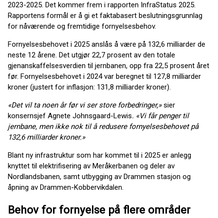
2023-2025. Det kommer frem i rapporten InfraStatus 2025.
Rapportens formål er å gi et faktabasert beslutningsgrunnlag
for nåværende og fremtidige fornyelsesbehov.
Fornyelsesbehovet i 2025 anslås å være på 132,6 milliarder de
neste 12 årene. Det utgjør 22,7 prosent av den totale
gjenanskaffelsesverdien til jernbanen, opp fra 22,5 prosent året
før. Fornyelsesbehovet i 2024 var beregnet til 127,8 milliarder
kroner (justert for inflasjon: 131,8 milliarder kroner).
«Det vil ta noen år før vi ser store forbedringer,»
sier
konsernsjef Agnete Johnsgaard-Lewis
. «Vi får penger til
jernbane, men ikke nok til å redusere fornyelsesbehovet på
132,6 milliarder kroner.»
Blant ny infrastruktur som har kommet til i 2025 er anlegg
knyttet til elektrifisering av Meråkerbanen og deler av
Nordlandsbanen, samt utbygging av Drammen stasjon og
åpning av Drammen-Kobbervikdalen.
Behov for fornyelse på flere områder