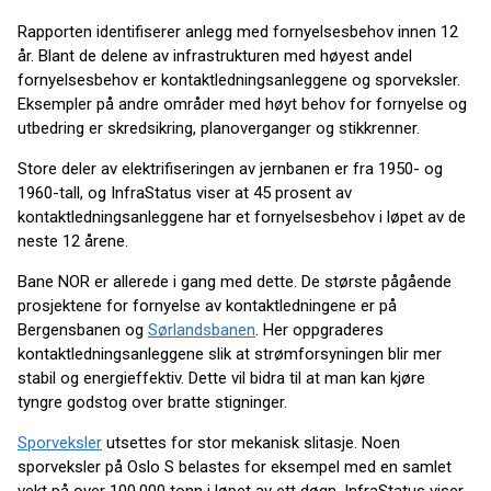
Rapporten identifiserer anlegg med fornyelsesbehov innen 12
år. Blant de delene av infrastrukturen med høyest andel
fornyelsesbehov er kontaktledningsanleggene og sporveksler.
Eksempler på andre områder med høyt behov for fornyelse og
utbedring er skredsikring, planoverganger og stikkrenner.
Store deler av elektrifiseringen av jernbanen er fra 1950- og
1960-tall, og InfraStatus viser at 45 prosent av
kontaktledningsanleggene har et fornyelsesbehov i løpet av de
neste 12 årene.
Bane NOR er allerede i gang med dette. De største pågående
prosjektene for fornyelse av kontaktledningene er på
Bergensbanen og
Sørlandsbanen
. Her oppgraderes
kontaktledningsanleggene slik at strømforsyningen blir mer
stabil og energieffektiv. Dette vil bidra til at man kan kjøre
tyngre godstog over bratte stigninger.
Sporveksler
utsettes for stor mekanisk slitasje. Noen
sporveksler på Oslo S belastes for eksempel med en samlet