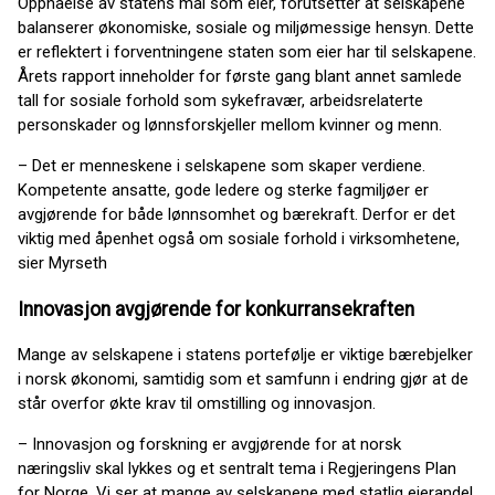
Oppnåelse av statens mål som eier, forutsetter at selskapene
balanserer økonomiske, sosiale og miljømessige hensyn. Dette
er reflektert i forventningene staten som eier har til selskapene.
Årets rapport inneholder for første gang blant annet samlede
tall for sosiale forhold som sykefravær, arbeidsrelaterte
personskader og lønnsforskjeller mellom kvinner og menn.
– Det er menneskene i selskapene som skaper verdiene.
Kompetente ansatte, gode ledere og sterke fagmiljøer er
avgjørende for både lønnsomhet og bærekraft. Derfor er det
viktig med åpenhet også om sosiale forhold i virksomhetene,
sier Myrseth
Innovasjon avgjørende for konkurransekraften
Mange av selskapene i statens portefølje er viktige bærebjelker
i norsk økonomi, samtidig som et samfunn i endring gjør at de
står overfor økte krav til omstilling og innovasjon.
– Innovasjon og forskning er avgjørende for at norsk
næringsliv skal lykkes og et sentralt tema i Regjeringens Plan
for Norge. Vi ser at mange av selskapene med statlig eierandel