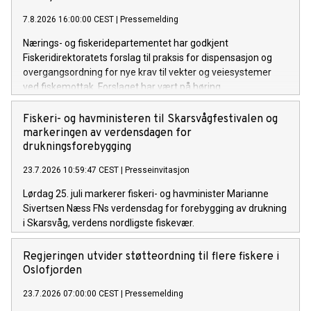
7.8.2026 16:00:00 CEST
|
Pressemelding
Nærings- og fiskeridepartementet har godkjent
Fiskeridirektoratets forslag til praksis for dispensasjon og
overgangsordning for nye krav til vekter og veiesystemer
ved fiskemottak. Forslaget har vært på høring.
Fiskeri- og havministeren til Skarsvågfestivalen og
markeringen av verdensdagen for
drukningsforebygging
23.7.2026 10:59:47 CEST
|
Presseinvitasjon
Lørdag 25. juli markerer fiskeri- og havminister Marianne
Sivertsen Næss FNs verdensdag for forebygging av drukning
i Skarsvåg, verdens nordligste fiskevær.
Regjeringen utvider støtteordning til flere fiskere i
Oslofjorden
23.7.2026 07:00:00 CEST
|
Pressemelding