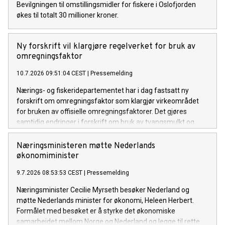
Bevilgningen til omstillingsmidler for fiskere i Oslofjorden
økes til totalt 30 millioner kroner.
Ny forskrift vil klargjøre regelverket for bruk av
omregningsfaktor
10.7.2026 09:51:04 CEST
|
Pressemelding
Nærings- og fiskeridepartementet har i dag fastsatt ny
forskrift om omregningsfaktor som klargjør virkeområdet
for bruken av offisielle omregningsfaktorer. Det gjøres
samtidig endringer i forskrift om bruk av tvangsmulkt og
overtredelsesgebyr ved brudd på havressurslova og
deltakerloven, i tråd med sanksjonsreglene i den nye
Næringsministeren møtte Nederlands
forskriften.
økonomiminister
9.7.2026 08:53:53 CEST
|
Pressemelding
Næringsminister Cecilie Myrseth besøker Nederland og
møtte Nederlands minister for økonomi, Heleen Herbert.
Formålet med besøket er å styrke det økonomiske
samarbeidet mellom Norge og Nederland og legge til rette