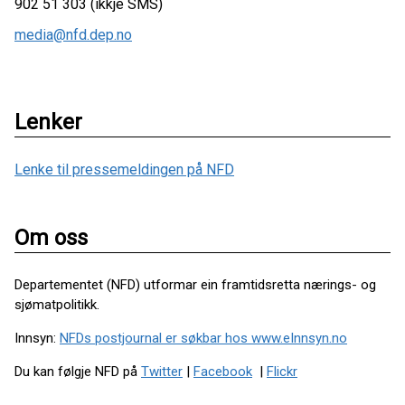
902 51 303 (ikkje SMS)
media@nfd.dep.no
Lenker
Lenke til pressemeldingen på NFD
Om oss
Departementet (NFD) utformar ein framtidsretta nærings- og
sjømatpolitikk.
Innsyn:
NFDs postjournal er søkbar hos www.eInnsyn.no
Du kan følgje NFD på
Twitter
|
Facebook
|
Flickr