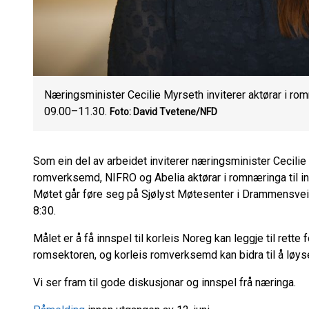
Næringsminister Cecilie Myrseth inviterer aktørar i romn
09.00–11.30.
Foto: David Tvetene/NFD
Som ein del av arbeidet inviterer næringsminister Cecili
romverksemd, NIFRO og Abelia aktørar i romnæringa til in
Møtet går føre seg på Sjølyst Møtesenter i Drammensveien
8:30.
Målet er å få innspel til korleis Noreg kan leggje til rette
romsektoren, og korleis romverksemd kan bidra til å løys
Vi ser fram til gode diskusjonar og innspel frå næringa.