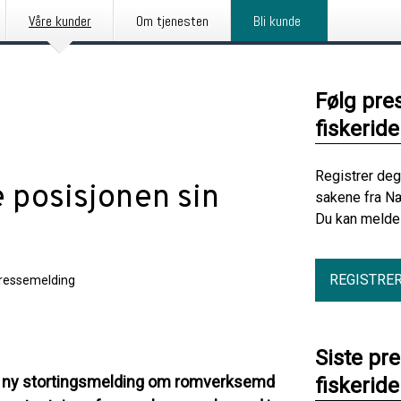
Våre kunder
Om tjenesten
Bli kunde
Følg pre
fiskerid
Registrer deg
e posisjonen sin
sakene fra Næ
Du kan melde 
REGISTRE
ressemelding
Siste pr
ei ny stortingsmelding om romverksemd
fiskerid