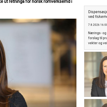
ke ut retninga for norsk romverksemd i
Dispensasj
ved fiskem
7.8.2026 16:0
Nærings- og 
forslag til 
vekter og ve