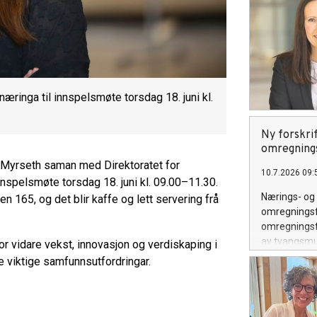
æringa til innspelsmøte torsdag 18. juni kl.
Ny forskrif
omregning
e Myrseth saman med Direktoratet for
10.7.2026 09:
nspelsmøte torsdag 18. juni kl. 09.00–11.30.
Nærings- og 
 165, og det blir kaffe og lett servering frå
omregningsfa
omregningsfa
av tvangsmu
 for vidare vekst, innovasjon og verdiskaping i
deltakerlove
e viktige samfunnsutfordringar.