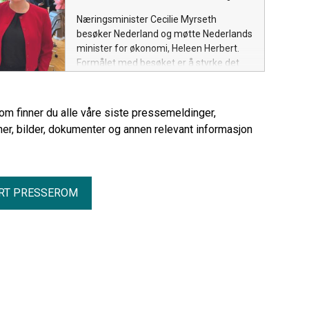
Næringsminister Cecilie Myrseth
besøker Nederland og møtte Nederlands
minister for økonomi, Heleen Herbert.
Formålet med besøket er å styrke det
økonomiske samarbeidet mellom Norge
og Nederland og legge til rette for økt
handel, investeringer og
rom finner du alle våre siste pressemeldinger,
næringslivssamarbeid.
er, bilder, dokumenter og annen relevant informasjon
RT PRESSEROM