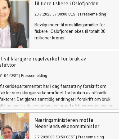
fiskevær.
til flere fiskere i Oslofjorden
23.7.2026 07:00:00 CEST
|
Pressemelding
Bevilgningen til omstillingsmidler for
fiskere i Oslofjorden økes til totalt 30
millioner kroner.
t vil klargjøre regelverket for bruk av
sfaktor
51:04 CEST
|
Pressemelding
fiskeridepartementet har i dag fastsatt ny forskrift om
ktor som klargjør virkeområdet for bruken av offisielle
ktorer. Det gjøres samtidig endringer i forskrift om bruk
lkt og overtredelsesgebyr ved brudd på havressurslova og
n, i tråd med sanksjonsreglene i den nye forskriften.
Næringsministeren møtte
Nederlands økonomiminister
9.7.2026 08:53:53 CEST
|
Pressemelding