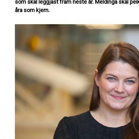
som skal leggjast fram neste år. Meldinga skal pei
åra som kjem.