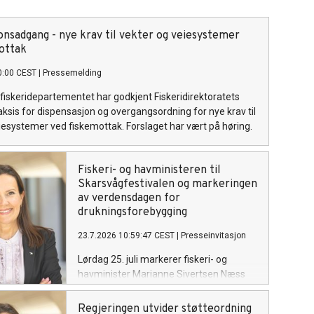
onsadgang - nye krav til vekter og veiesystemer
ottak
0:00 CEST
|
Pressemelding
fiskeridepartementet har godkjent Fiskeridirektoratets
praksis for dispensasjon og overgangsordning for nye krav til
iesystemer ved fiskemottak. Forslaget har vært på høring.
Fiskeri- og havministeren til
Skarsvågfestivalen og markeringen
av verdensdagen for
drukningsforebygging
23.7.2026 10:59:47 CEST
|
Presseinvitasjon
Lørdag 25. juli markerer fiskeri- og
havminister Marianne Sivertsen Næss
FNs verdensdag for forebygging av
drukning i Skarsvåg, verdens nordligste
Regjeringen utvider støtteordning