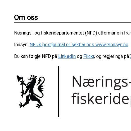
Om oss
Nærings- og fiskeridepartementet (NFD) utformar ein fram
Innsyn:
NFDs postjournal er søkbar hos www.eInnsyn.no
Du kan følgje NFD på
LinkedIn
og
Flickr
, og regjeringa på