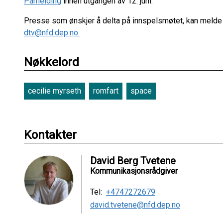
Påmelding
innen utgangen av 12. juni.
Presse som ønskjer å delta på innspelsmøtet, kan melde 
dtv@nfd.dep.no.
Nøkkelord
cecilie myrseth
romfart
space
Kontakter
David Berg Tvetene
Kommunikasjonsrådgiver
Tel:
+4747272679
david.tvetene@nfd.dep.no