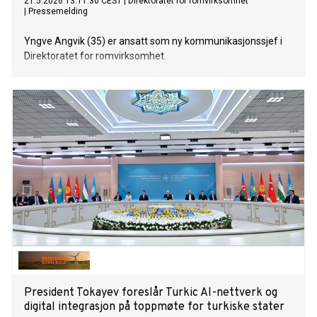
21.5.2026 13:11:30 CEST
|
Direktoratet for romvirksomhet
|
Pressemelding
Yngve Angvik (35) er ansatt som ny kommunikasjonssjef i
Direktoratet for romvirksomhet.
President Tokayev foreslår Turkic AI-nettverk og
digital integrasjon på toppmøte for turkiske stater