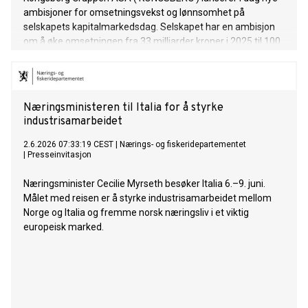
ambisjoner for omsetningsvekst og lønnsomhet på
selskapets kapitalmarkedsdag. Selskapet har en ambisjon
om å øke omsetningen fra 33 milliarder kroner i 2025 til 100
milliarder kroner i 2029 og 150 milliarder kroner i 2033, med
en driftsmargin (EBIT) på over 16 prosent.*
Næringsministeren til Italia for å styrke
industrisamarbeidet
2.6.2026 07:33:19 CEST
|
Nærings- og fiskeridepartementet
|
Presseinvitasjon
Næringsminister Cecilie Myrseth besøker Italia 6.–9. juni.
Målet med reisen er å styrke industrisamarbeidet mellom
Norge og Italia og fremme norsk næringsliv i et viktig
europeisk marked.