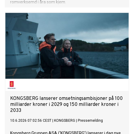
romverksemd i åra som kjem.
KONGSBERG lanserer omsetningsambisjoner på 100
milliarder kroner i 2029 og 150 milliarder kroner i
2033
10.6.2026 07:02:56 CEST
|
KONGSBERG
|
Pressemelding
Kongsberg Gruppen ASA (‘KONGSBERG’) lanserer i dag nye