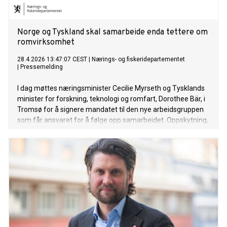
Norge og Tyskland skal samarbeide enda tettere om
romvirksomhet
28.4.2026 13:47:07 CEST
|
Nærings- og fiskeridepartementet
|
Pressemelding
I dag møttes næringsminister Cecilie Myrseth og Tysklands
minister for forskning, teknologi og romfart, Dorothee Bär, i
Tromsø for å signere mandatet til den nye arbeidsgruppen
som får ansvaret for å følge opp samarbeidet. Oppskytning,
overvåking og sikker kommunikasjon blir prioriterte områder.