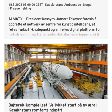
18.5.2026 05:00:00 CEST
|
Kasakhstans Ambassade i Norge
|
Pressemelding
ALMATY – President Kassym-Jomart Tokayev foreslo å
opprette et nettverk av sentre for kunstig intelligens, et
felles Turkic IT-knutepunkt og en felles digital plattform for
turkisk historie og kultur under det uformelle toppmøtet til
Organization of Turkic States (OTS) i Turkistan. Under
toppmøtet diskuterte medlemslandene hvordan
samarbeidet innen teknologi, digitalisering og investeringer
kan styrkes i en tid preget av økende global ustabilitet.
Bajterek-komplekset: Vellykket start på ny æra i
Kasakhstans romfartsindustri