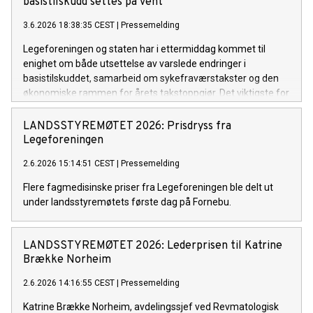
basistilskudd settes på vent
3.6.2026 18:38:35 CEST
|
Pressemelding
Legeforeningen og staten har i ettermiddag kommet til
enighet om både utsettelse av varslede endringer i
basistilskuddet, samarbeid om sykefraværstakster og den
økonomiske rammen for årets takstoppgjør. Det viktigste for
fastlegene er at de dramatiske endringene i basistilskuddet
fra 1. juli nå settes på vent.
LANDSSTYREMØTET 2026: Prisdryss fra
Legeforeningen
2.6.2026 15:14:51 CEST
|
Pressemelding
Flere fagmedisinske priser fra Legeforeningen ble delt ut
under landsstyremøtets første dag på Fornebu.
LANDSSTYREMØTET 2026: Lederprisen til Katrine
Brække Norheim
2.6.2026 14:16:55 CEST
|
Pressemelding
Katrine Brække Norheim, avdelingssjef ved Revmatologisk