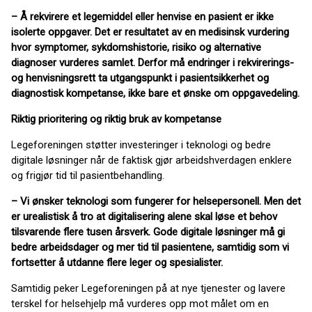
– Å rekvirere et legemiddel eller henvise en pasient er ikke
isolerte oppgaver. Det er resultatet av en medisinsk vurdering
hvor symptomer, sykdomshistorie, risiko og alternative
diagnoser vurderes samlet. Derfor må endringer i rekvirerings-
og henvisningsrett ta utgangspunkt i pasientsikkerhet og
diagnostisk kompetanse, ikke bare et ønske om oppgavedeling.
Riktig prioritering og riktig bruk av kompetanse
Legeforeningen støtter investeringer i teknologi og bedre
digitale løsninger når de faktisk gjør arbeidshverdagen enklere
og frigjør tid til pasientbehandling.
– Vi ønsker teknologi som fungerer for helsepersonell. Men det
er urealistisk å tro at digitalisering alene skal løse et behov
tilsvarende flere tusen årsverk. Gode digitale løsninger må gi
bedre arbeidsdager og mer tid til pasientene, samtidig som vi
fortsetter å utdanne flere leger og spesialister.
Samtidig peker Legeforeningen på at nye tjenester og lavere
terskel for helsehjelp må vurderes opp mot målet om en