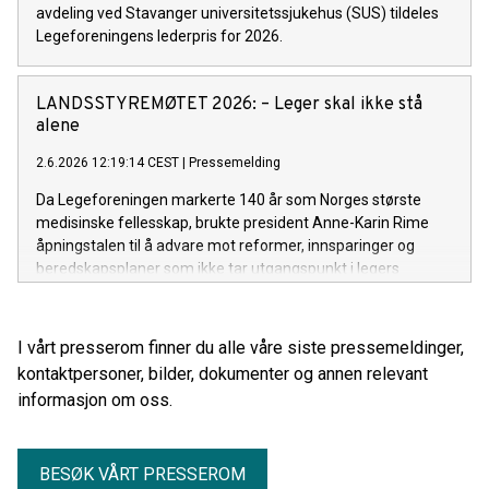
avdeling ved Stavanger universitetssjukehus (SUS) tildeles
Legeforeningens lederpris for 2026.
LANDSSTYREMØTET 2026: – Leger skal ikke stå
alene
2.6.2026 12:19:14 CEST
|
Pressemelding
Da Legeforeningen markerte 140 år som Norges største
medisinske fellesskap, brukte president Anne-Karin Rime
åpningstalen til å advare mot reformer, innsparinger og
beredskapsplaner som ikke tar utgangspunkt i legers
arbeidshverdag og pasientenes behov.
I vårt presserom finner du alle våre siste pressemeldinger,
kontaktpersoner, bilder, dokumenter og annen relevant
informasjon om oss.
BESØK VÅRT PRESSEROM