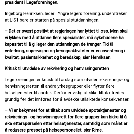
president i Legeforeningen.
Ingeborg Henriksen, leder i Yngre legers forening, understreker
at LIS1 bare er starten på spesialistutdanningen.
– Det er svært positivt at regjeringen har lyttet til oss. Men skal
vi lykkes med å utdanne flere spesialister, må sykehusene ha
kapasitet til å gi leger den utdanningen de trenger. Tid til
veiledning, supervisjon og læringsaktiviteter er en investering i
kvalitet, pasientsikkerhet og beredskap, sier Henriksen.
Kritisk til utvidelse av rekvirering og henvisningsretten
Legeforeningen er kritisk til forslag som utvider rekvirerings- og
henvisningsretten til andre yrkesgrupper eller flytter flere
helsetjenester til apotek. Derfor er viktig at slike tiltak utredes
grundig før det innføres for å avdekke utilsiktede konsekvenser.
– Vi er bekymret for at tiltak som utvidede apotektjenester og
rekvirerings- og henvisningsrett for flere grupper kan bidra til å
øke etterspørselen etter helsetjenester, samtidig som målet er
å redusere presset på helsepersonellet, sier Rime.