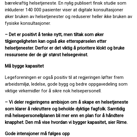
bærekraftig helsetjeneste. En nylig publisert finsk studie som
inkluderer 140 000 pasienter viser at digitale konsultasjoner
øker bruken av helsetjenester og reduserer heller ikke bruken av
fysiske konsultasjoner.
– Det er positivt å tenke nytt, men tiltak som øker
tilgjengeligheten kan også øke etterspørselen etter
helsetjenester. Derfor er det viktig å prioritere klokt og bruke
ressursene der de gir størst helsegevinst.
Må bygge kapasitet
Legeforeningen er også positiv til at regjeringen løfter frem
arbeidsmiljø, ledelse, gode bygg og bedre oppgavedeling som
viktige virkemidler for å sikre nok helsepersonell.
– Vi deler regjeringens ambisjon om å skape en helsetjeneste
som klarer å rekruttere og beholde dyktige fagfolk. Samtidig
må helsepersonellplanen bli mer enn en plan for å håndtere
knapphet. Den må vise hvordan vi bygger kapasitet, sier Rime.
Gode intensjoner må følges opp