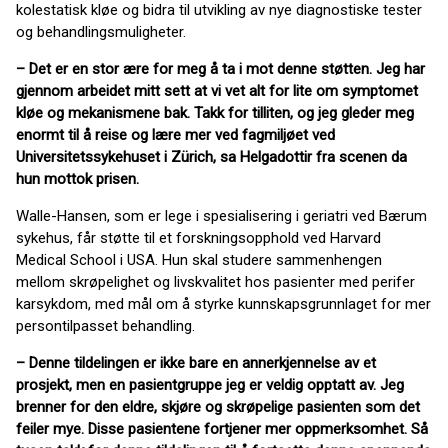
kolestatisk kløe og bidra til utvikling av nye diagnostiske tester
og behandlingsmuligheter.
– Det er en stor ære for meg å ta i mot denne støtten. Jeg har
gjennom arbeidet mitt sett at vi vet alt for lite om symptomet
kløe og mekanismene bak. Takk for tilliten, og jeg gleder meg
enormt til å reise og lære mer ved fagmiljøet ved
Universitetssykehuset i Zürich, sa Helgadottir fra scenen da
hun mottok prisen.
Walle-Hansen, som er lege i spesialisering i geriatri ved Bærum
sykehus, får støtte til et forskningsopphold ved Harvard
Medical School i USA. Hun skal studere sammenhengen
mellom skrøpelighet og livskvalitet hos pasienter med perifer
karsykdom, med mål om å styrke kunnskapsgrunnlaget for mer
persontilpasset behandling.
– Denne tildelingen er ikke bare en annerkjennelse av et
prosjekt, men en pasientgruppe jeg er veldig opptatt av. Jeg
brenner for den eldre, skjøre og skrøpelige pasienten som det
feiler mye. Disse pasientene fortjener mer oppmerksomhet. Så