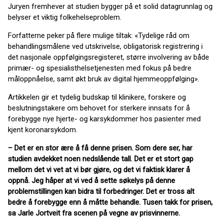
Juryen fremhever at studien bygger på et solid datagrunnlag og
belyser et viktig folkehelseproblem.
Forfatterne peker på flere mulige tiltak: «Tydelige råd om
behandlingsmålene ved utskrivelse, obligatorisk registrering i
det nasjonale oppfølgingsregisteret, større involvering av både
primær- og spesialisthelsetjenesten med fokus på bedre
måloppnåelse, samt økt bruk av digital hjemmeoppfølging».
Artikkelen gir et tydelig budskap til klinikere, forskere og
beslutningstakere om behovet for sterkere innsats for å
forebygge nye hjerte- og karsykdommer hos pasienter med
kjent koronarsykdom.
– Det er en stor ære å få denne prisen. Som dere ser, har
studien avdekket noen nedslående tall. Det er et stort gap
mellom det vi vet at vi bør gjøre, og det vi faktisk klarer å
oppnå. Jeg håper at vi ved å sette søkelys på denne
problemstillingen kan bidra til forbedringer. Det er tross alt
bedre å forebygge enn å måtte behandle. Tusen takk for prisen,
sa Jarle Jortveit fra scenen på vegne av prisvinnerne.