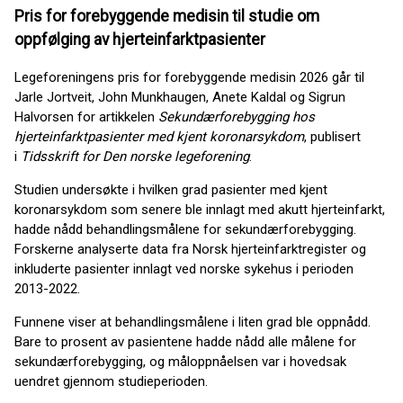
Pris for forebyggende medisin til studie om
oppfølging av hjerteinfarktpasienter
Legeforeningens pris for forebyggende medisin 2026 går til
Jarle Jortveit, John Munkhaugen, Anete Kaldal og Sigrun
Halvorsen for artikkelen
Sekundærforebygging hos
hjerteinfarktpasienter med kjent koronarsykdom
, publisert
i
Tidsskrift for Den norske legeforening
.
Studien undersøkte i hvilken grad pasienter med kjent
koronarsykdom som senere ble innlagt med akutt hjerteinfarkt,
hadde nådd behandlingsmålene for sekundærforebygging.
Forskerne analyserte data fra Norsk hjerteinfarktregister og
inkluderte pasienter innlagt ved norske sykehus i perioden
2013-2022.
Funnene viser at behandlingsmålene i liten grad ble oppnådd.
Bare to prosent av pasientene hadde nådd alle målene for
sekundærforebygging, og måloppnåelsen var i hovedsak
uendret gjennom studieperioden.