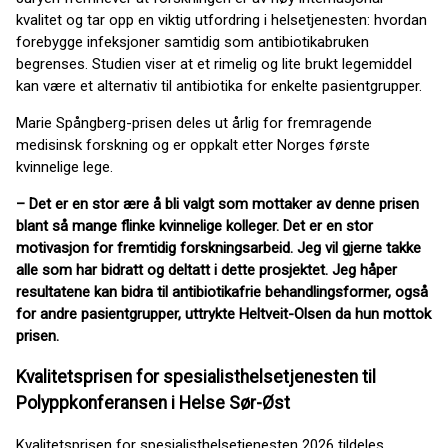
kvalitet og tar opp en viktig utfordring i helsetjenesten: hvordan
forebygge infeksjoner samtidig som antibiotikabruken
begrenses. Studien viser at et rimelig og lite brukt legemiddel
kan være et alternativ til antibiotika for enkelte pasientgrupper.
Marie Spångberg-prisen deles ut årlig for fremragende
medisinsk forskning og er oppkalt etter Norges første
kvinnelige lege.
– Det er en stor ære å bli valgt som mottaker av denne prisen
blant så mange flinke kvinnelige kolleger. Det er en stor
motivasjon for fremtidig forskningsarbeid. Jeg vil gjerne takke
alle som har bidratt og deltatt i dette prosjektet. Jeg håper
resultatene kan bidra til antibiotikafrie behandlingsformer, også
for andre pasientgrupper, uttrykte Heltveit-Olsen da hun mottok
prisen.
Kvalitetsprisen for spesialisthelsetjenesten til
Polyppkonferansen i Helse Sør-Øst
Kvalitetsprisen for spesialisthelsetjenesten 2026 tildeles