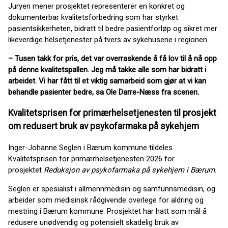
Juryen mener prosjektet representerer en konkret og
dokumenterbar kvalitetsforbedring som har styrket
pasientsikkerheten, bidratt til bedre pasientforløp og sikret mer
likeverdige helsetjenester på tvers av sykehusene i regionen.
– Tusen takk for pris, det var overraskende å få lov til å nå opp
på denne kvalitetspallen. Jeg må takke alle som har bidratt i
arbeidet. Vi har fått til et viktig samarbeid som gjør at vi kan
behandle pasienter bedre, sa Ole Darre-Næss fra scenen.
Kvalitetsprisen for primærhelsetjenesten til prosjekt
om redusert bruk av psykofarmaka på sykehjem
Inger-Johanne Seglen i Bærum kommune tildeles
Kvalitetsprisen for primærhelsetjenesten 2026 for
prosjektet
Reduksjon av psykofarmaka på sykehjem i Bærum
.
Seglen er spesialist i allmennmedisin og samfunnsmedisin, og
arbeider som medisinsk rådgivende overlege for aldring og
mestring i Bærum kommune. Prosjektet har hatt som mål å
redusere unødvendig og potensielt skadelig bruk av