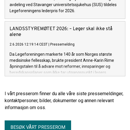
avdeling ved Stavanger universitetssjukehus (SUS) tildeles
Legeforeningens lederpris for 2026.
LANDSSTYREMØTET 2026: – Leger skal ikke stå
alene
2.6.2026 12:19:14 CEST
|
Pressemelding
Da Legeforeningen markerte 140 år som Norges største
medisinske fellesskap, brukte president Anne-Karin Rime
åpningstalen til å advare mot reformer, innsparinger og
beredskapsplaner som ikke tar utgangspunkt i legers
arbeidshverdag og pasientenes behov.
I vårt presserom finner du alle våre siste pressemeldinger,
kontaktpersoner, bilder, dokumenter og annen relevant
informasjon om oss.
BESØK VÅRT PRESSEROM