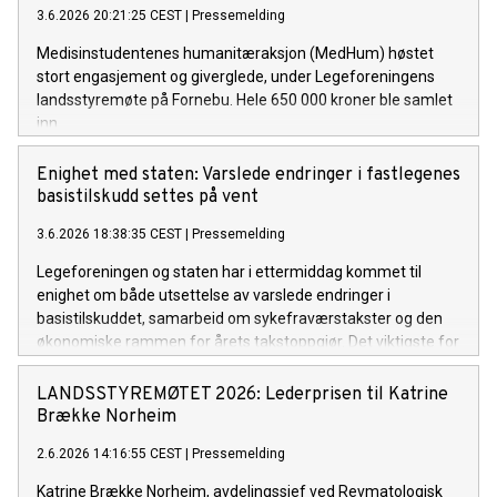
3.6.2026 20:21:25 CEST
|
Pressemelding
Medisinstudentenes humanitæraksjon (MedHum) høstet
stort engasjement og giverglede, under Legeforeningens
landsstyremøte på Fornebu. Hele 650 000 kroner ble samlet
inn.
Enighet med staten: Varslede endringer i fastlegenes
basistilskudd settes på vent
3.6.2026 18:38:35 CEST
|
Pressemelding
Legeforeningen og staten har i ettermiddag kommet til
enighet om både utsettelse av varslede endringer i
basistilskuddet, samarbeid om sykefraværstakster og den
økonomiske rammen for årets takstoppgjør. Det viktigste for
fastlegene er at de dramatiske endringene i basistilskuddet
fra 1. juli nå settes på vent.
LANDSSTYREMØTET 2026: Lederprisen til Katrine
Brække Norheim
2.6.2026 14:16:55 CEST
|
Pressemelding
Katrine Brække Norheim, avdelingssjef ved Revmatologisk