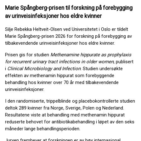
Marie Spångberg-prisen til forskning på forebygging
av urinveisinfeksjoner hos eldre kvinner
Silje Rebekka Heltveit-Olsen ved Universitetet i Oslo er tildelt
Marie Spångberg-prisen 2026 for forskning på forebygging av
tilbakevendende urinveisinfeksjoner hos eldre kvinner.
Prisen gis for studien
Methenamine hippurate as prophylaxis
for recurrent urinary tract infections in older women
, publisert
i
Clinical Microbiology and Infection
. Studien undersøkte
effekten av methenamin hippurat som forebyggende
behandling hos kvinner over 70 år med tilbakevendende
urinveisinfeksjoner.
I den randomiserte, trippelblinde og placebokontrollerte studien
deltok 289 kvinner fra Norge, Sverige, Polen og Nederland.
Resultatene viste at behandling med methenamin hippurat
reduserte behovet for antibiotikabehandling i løpet av den seks
måneder lange behandlingsperioden.
Juryen fremhever at forskningen er av høy internasjonal