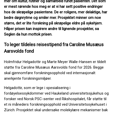
mer om kultur, rutiner og samarbeid rundt pasienten. Det som
er mest rørende hos meg er at vi har sett positive endringer
hos de skrøpelige pasientene. De er roligere, mer delaktige, har
bedre døgnrytme og smiler mer. Prosjektet minner om noe
større, det er lite forskning på skrøpelige eldre på sykehjem.
Håper prisen kan inspirere andre til lignende prosjekter, sa
Seglen da hun mottok prisen.
To leger tildeles reisestipend fra Caroline Musæus
Aarsvolds fond
Holmfridur Helgadottir og Marte Meyer Walle-Hansen er tildelt
støtte fra Caroline Musæus Aarsvolds fond for 2026. Begge
skal gjennomføre forskningsopphold ved internasjonalt
anerkjente forskningsmiljøer.
Helgadottir, som er lege i spesialisering i
fordøyelsessykdommer ved Haukeland universitetssjukehus og
forsker ved Norsk PSC-senter ved Rikshospitalet, får støtte til
et ni måneders forskningsopphold ved Universitetssykehuset i
Zürich. Prosjektet skal undersøke molekylære mekanismer bak