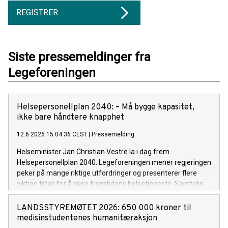
REGISTRER
Siste pressemeldinger fra
Legeforeningen
Helsepersonellplan 2040: – Må bygge kapasitet,
ikke bare håndtere knapphet
12.6.2026 15:04:36 CEST
|
Pressemelding
Helseminister Jan Christian Vestre la i dag frem
Helsepersonellplan 2040. Legeforeningen mener regjeringen
peker på mange riktige utfordringer og presenterer flere
viktige tiltak for å sikre fremtidens helsetjeneste. Samtidig
må planen følges opp med en enda sterkere satsing på
grunnutdanning, spesialistutdanning og kapasitet.
LANDSSTYREMØTET 2026: 650 000 kroner til
medisinstudentenes humanitæraksjon