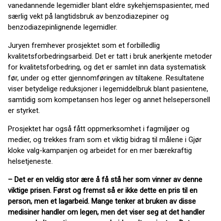
vanedannende legemidler blant eldre sykehjemspasienter, med
særlig vekt på langtidsbruk av benzodiazepiner og
benzodiazepinlignende legemidler.
Juryen fremhever prosjektet som et forbilledlig
kvalitetsforbedringsarbeid. Det er tatt i bruk anerkjente metoder
for kvalitetsforbedring, og det er samlet inn data systematisk
før, under og etter gjennomføringen av tiltakene. Resultatene
viser betydelige reduksjoner i legemiddelbruk blant pasientene,
samtidig som kompetansen hos leger og annet helsepersonell
er styrket.
Prosjektet har også fått oppmerksomhet i fagmiljøer og
medier, og trekkes fram som et viktig bidrag til målene i Gjør
kloke valg-kampanjen og arbeidet for en mer bærekraftig
helsetjeneste.
– Det er en veldig stor ære å få stå her som vinner av denne
viktige prisen. Først og fremst så er ikke dette en pris til en
person, men et lagarbeid. Mange tenker at bruken av disse
medisiner handler om legen, men det viser seg at det handler