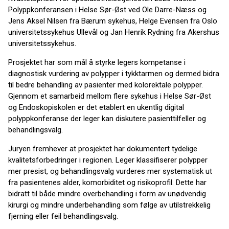
Polyppkonferansen i Helse Sør-Øst ved Ole Darre-Næss og
Jens Aksel Nilsen fra Bærum sykehus, Helge Evensen fra Oslo
universitetssykehus Ullevål og Jan Henrik Rydning fra Akershus
universitetssykehus.
Prosjektet har som mål å styrke legers kompetanse i
diagnostisk vurdering av polypper i tykktarmen og dermed bidra
til bedre behandling av pasienter med kolorektale polypper.
Gjennom et samarbeid mellom flere sykehus i Helse Sør-Øst
og Endoskopiskolen er det etablert en ukentlig digital
polyppkonferanse der leger kan diskutere pasienttilfeller og
behandlingsvalg.
Juryen fremhever at prosjektet har dokumentert tydelige
kvalitetsforbedringer i regionen. Leger klassifiserer polypper
mer presist, og behandlingsvalg vurderes mer systematisk ut
fra pasientenes alder, komorbiditet og risikoprofil. Dette har
bidratt til både mindre overbehandling i form av unødvendig
kirurgi og mindre underbehandling som følge av utilstrekkelig
fjerning eller feil behandlingsvalg.