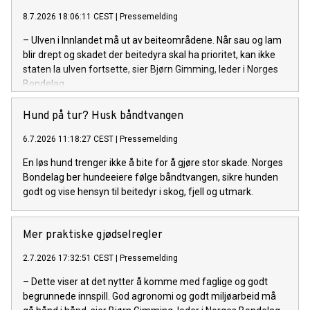
8.7.2026 18:06:11 CEST
|
Pressemelding
– Ulven i Innlandet må ut av beiteområdene. Når sau og lam
blir drept og skadet der beitedyra skal ha prioritet, kan ikke
staten la ulven fortsette, sier Bjørn Gimming, leder i Norges
Bondelag.
Hund på tur? Husk båndtvangen
6.7.2026 11:18:27 CEST
|
Pressemelding
En løs hund trenger ikke å bite for å gjøre stor skade. Norges
Bondelag ber hundeeiere følge båndtvangen, sikre hunden
godt og vise hensyn til beitedyr i skog, fjell og utmark.
Mer praktiske gjødselregler
2.7.2026 17:32:51 CEST
|
Pressemelding
– Dette viser at det nytter å komme med faglige og godt
begrunnede innspill. God agronomi og godt miljøarbeid må