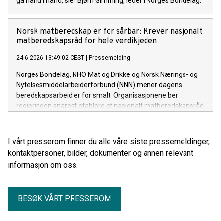
gå hånd i hånd, sier Bjørn Gimming, leder i Norges Bondelag.
Norsk matberedskap er for sårbar: Krever nasjonalt
matberedskapsråd for hele verdikjeden
24.6.2026 13:49:02 CEST
|
Pressemelding
Norges Bondelag, NHO Mat og Drikke og Norsk Nærings- og
Nytelsesmiddelarbeiderforbund (NNN) mener dagens
beredskapsarbeid er for smalt. Organisasjonene ber
regjeringen snarest etablere et nasjonalt matberedskapsråd
for hele verdikjeden, fra jord og fjøs til industri, transport og
butikk.
I vårt presserom finner du alle våre siste pressemeldinger,
kontaktpersoner, bilder, dokumenter og annen relevant
informasjon om oss.
BESØK VÅRT PRESSEROM