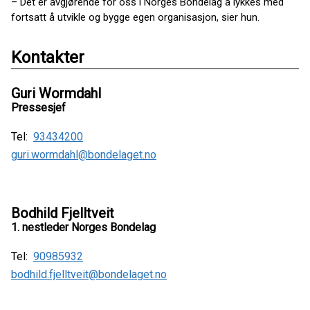
– Det er avgjørende for oss i Norges Bondelag å lykkes med
fortsatt å utvikle og bygge egen organisasjon, sier hun.
Kontakter
Guri Wormdahl
Pressesjef
Tel:
93434200
guri.wormdahl@bondelaget.no
Bodhild Fjelltveit
1. nestleder Norges Bondelag
Tel:
90985932
bodhild.fjelltveit@bondelaget.no