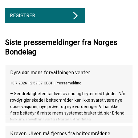
REGISTRER
Siste pressemeldinger fra Norges
Bondelag
Dyra dør mens forvaltningen venter
10.7.2026 12:59:07 CEST
|
Pressemelding
– Sendrektigheten tar livet av sau og bryter ned bønder. Når
rovdyr gjør skade i beiteområder, kan ikke svaret være nye
observasjoner, nye prøver og nye vurderinger. Vi har ikke
flere beitedyr å miste mens systemet bruker tid, sier Erlend
Fiskum, rovviltansvarlig i Norges Bondelag.
Krever: Ulven må fjernes fra beiteområdene