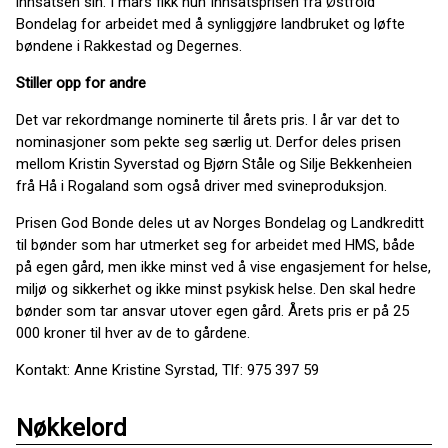
innsatsen sin. I mars fikk hun Innsatsprisen fra Østfold
Bondelag for arbeidet med å synliggjøre landbruket og løfte
bøndene i Rakkestad og Degernes.
Stiller opp for andre
Det var rekordmange nominerte til årets pris. I år var det to
nominasjoner som pekte seg særlig ut. Derfor deles prisen
mellom Kristin Syverstad og Bjørn Ståle og Silje Bekkenheien
frå Hå i Rogaland
som også driver med svineproduksjon.
Prisen God Bonde deles ut av Norges Bondelag og Landkreditt
til bønder som har utmerket seg for arbeidet med HMS, både
på egen gård, men ikke minst ved å vise engasjement for helse,
miljø og sikkerhet og ikke minst psykisk helse. Den skal hedre
bønder som tar ansvar utover egen gård. Årets pris er på 25
000 kroner til hver av de to gårdene.
Kontakt: Anne Kristine Syrstad, Tlf: 975 397 59
Nøkkelord