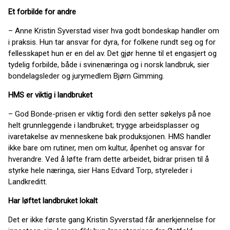
Et forbilde for andre
– Anne Kristin Syverstad viser hva godt bondeskap handler om
i praksis. Hun tar ansvar for dyra, for folkene rundt seg og for
fellesskapet hun er en del av. Det gjør henne til et engasjert og
tydelig forbilde, både i svinenæringa og i norsk landbruk, sier
bondelagsleder og jurymedlem Bjørn Gimming.
HMS er viktig i landbruket
– God Bonde-prisen er viktig fordi den setter søkelys på noe
helt grunnleggende i landbruket; trygge arbeidsplasser og
ivaretakelse av menneskene bak produksjonen. HMS handler
ikke bare om rutiner, men om kultur, åpenhet og ansvar for
hverandre. Ved å løfte fram dette arbeidet, bidrar prisen til å
styrke hele næringa, sier Hans Edvard Torp, styreleder i
Landkreditt.
Har løftet landbruket lokalt
Det er ikke første gang Kristin Syverstad får anerkjennelse for