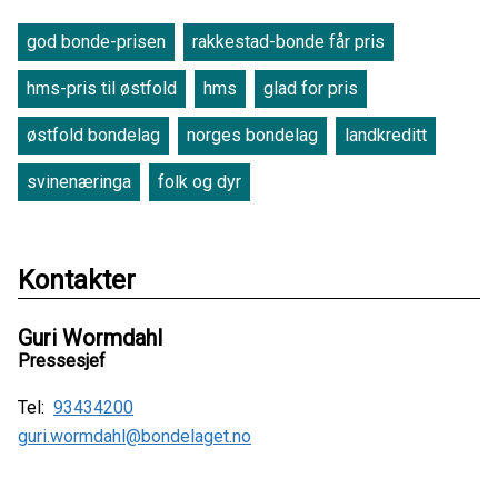
god bonde-prisen
rakkestad-bonde får pris
hms-pris til østfold
hms
glad for pris
østfold bondelag
norges bondelag
landkreditt
svinenæringa
folk og dyr
Kontakter
Guri Wormdahl
Pressesjef
Tel:
93434200
guri.wormdahl@bondelaget.no