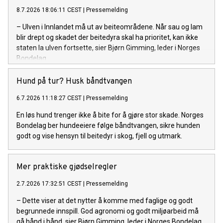
8.7.2026 18:06:11 CEST
|
Pressemelding
– Ulven i Innlandet må ut av beiteområdene. Når sau og lam
blir drept og skadet der beitedyra skal ha prioritet, kan ikke
staten la ulven fortsette, sier Bjørn Gimming, leder i Norges
Bondelag.
Hund på tur? Husk båndtvangen
6.7.2026 11:18:27 CEST
|
Pressemelding
En løs hund trenger ikke å bite for å gjøre stor skade. Norges
Bondelag ber hundeeiere følge båndtvangen, sikre hunden
godt og vise hensyn til beitedyr i skog, fjell og utmark.
Mer praktiske gjødselregler
2.7.2026 17:32:51 CEST
|
Pressemelding
– Dette viser at det nytter å komme med faglige og godt
begrunnede innspill. God agronomi og godt miljøarbeid må
gå hånd i hånd, sier Bjørn Gimming, leder i Norges Bondelag.