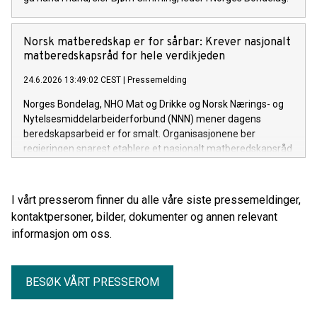
Norsk matberedskap er for sårbar: Krever nasjonalt
matberedskapsråd for hele verdikjeden
24.6.2026 13:49:02 CEST
|
Pressemelding
Norges Bondelag, NHO Mat og Drikke og Norsk Nærings- og
Nytelsesmiddelarbeiderforbund (NNN) mener dagens
beredskapsarbeid er for smalt. Organisasjonene ber
regjeringen snarest etablere et nasjonalt matberedskapsråd
for hele verdikjeden, fra jord og fjøs til industri, transport og
butikk.
I vårt presserom finner du alle våre siste pressemeldinger,
kontaktpersoner, bilder, dokumenter og annen relevant
informasjon om oss.
BESØK VÅRT PRESSEROM