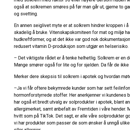
også at solkremen smøres på før man går ut, gjerne to gan
og svetting.
En annen seiglivet myte er at solkrem hindrer kroppen i å
skadelig å bruke. Vitenskapskomiteen for mat og miljø ha
hudkreftformer, og at det ikke var god nok dokumentasjon t
redusert vitamin D-produksjon som utgjør en helserisiko.
– Det viktigste rådet er å tenke helhetlig. Solkrem er en 
Mange smører også for lite og for sjelden. Da får de ikke 
Merker dere skepsis til solkrem i apotek og hvordan møt
–Ja vi får oftere bekymrede kunder som har sett feilinfo
hormonforstyrrede stoffer. Her anerkjenner vi kundenes b
har også et bredt utvalg av solprodukter i apotek, blant a
allergimerket, samt anbefalt av Fremtiden i våre hender. M
hvitt som på TikTok. Det sagt, er alle våre solprodukter 
vi har produkter som passer de som ønsker å unngå ulike
eller allergier.