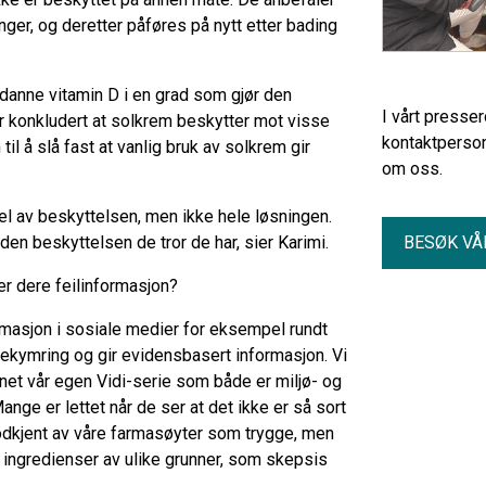
ger, og deretter påføres på nytt etter bading
 danne vitamin D i en grad som gjør den
I vårt presse
r konkludert at solkrem beskytter mot visse
kontaktperson
il å slå fast at vanlig bruk av solkrem gir
om oss.
del av beskyttelsen, men ikke hele løsningen.
den beskyttelsen de tror de har, sier Karimi.
BESØK VÅ
er dere feilinformasjon?
rmasjon i sosiale medier for eksempel rundt
ekymring og gir evidensbasert informasjon. Vi
nnet vår egen Vidi-serie som både er miljø- og
ange er lettet når de ser at det ikke er så sort
godkjent av våre farmasøyter som trygge, men
 ingredienser av ulike grunner, som skepsis