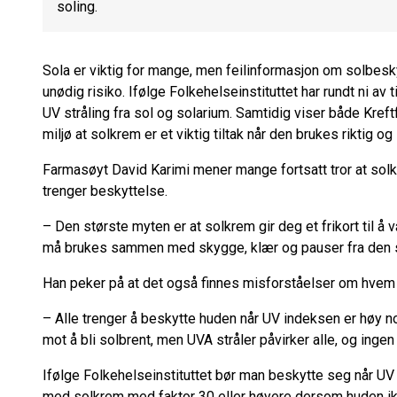
soling.
Sola er viktig for mange, men feilinformasjon om solbesky
unødig risiko. Ifølge Folkehelseinstituttet har rundt ni a
UV stråling fra sol og solarium. Samtidig viser både Kre
miljø at solkrem er et viktig tiltak når den brukes riktig
Farmasøyt David Karimi mener mange fortsatt tror at solk
trenger beskyttelse.
– Den største myten er at solkrem gir deg et frikort til å 
må brukes sammen med skygge, klær og pauser fra den st
Han peker på at det også finnes misforståelser om hvem
– Alle trenger å beskytte huden når UV indeksen er høy n
mot å bli solbrent, men UVA stråler påvirker alle, og ingen 
Ifølge Folkehelseinstituttet bør man beskytte seg når UV 
med solkrem med faktor 30 eller høyere dersom huden ik