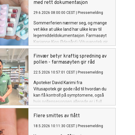
med rett dokumentasjon
29.6.2026 08:00:00 CEST
|
Pressemelding
Sommerferien nærmer seg, og mange
vet ikke at ulike land har ulike krav til
legemiddeldokumentasjon. Farmasøyt
Karianne Kjos Ødegård i Vitusapotek gir
sine beste råd for å unngå ubehagelige
opplevelser i tollen.
Finvær betyr kraftig spredning av
pollen - farmasøyten gir råd
22.5.2026 10:57:01 CEST
|
Pressemelding
Apoteker David Karimi fra
Vitusapotek gir gode råd til hvordan du
kan få kontroll på symptomene, også
hvis pollensesongen allerede er i full
gang.
Flere smittes av flått
18.5.2026 10:11:30 CEST
|
Pressemelding