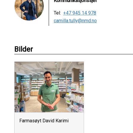
Kommunikasjonssjef
Tel:
+47 945 14 978
camilla.tully@nmd.no
Bilder
Farmasøyt David Karimi