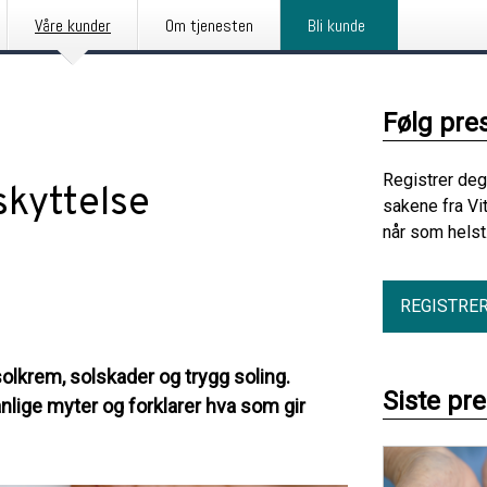
Våre kunder
Om tjenesten
Bli kunde
Følg pre
Registrer deg
skyttelse
sakene fra Vi
når som helst
REGISTRE
lkrem, solskader og trygg soling.
Siste pr
nlige myter og forklarer hva som gir