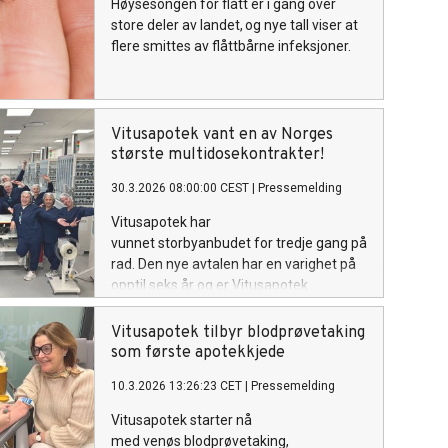
Høysesongen for flått er i gang over
store deler av landet, og nye tall viser at
flere smittes av flåttbårne infeksjoner.
Vitusapotek vant en av Norges
største multidosekontrakter!
30.3.2026 08:00:00 CEST
|
Pressemelding
Vitusapotek har
vunnet storbyanbudet for tredje gang på
rad. Den nye avtalen har en varighet på
opptil seks år og er Vitusapotek
sin største avtale innen multidose og
legemiddelleveranser til kommuner.
Vitusapotek tilbyr blodprøvetaking
som første apotekkjede
10.3.2026 13:26:23 CET
|
Pressemelding
Vitusapotek starter nå
med venøs blodprøvetaking,