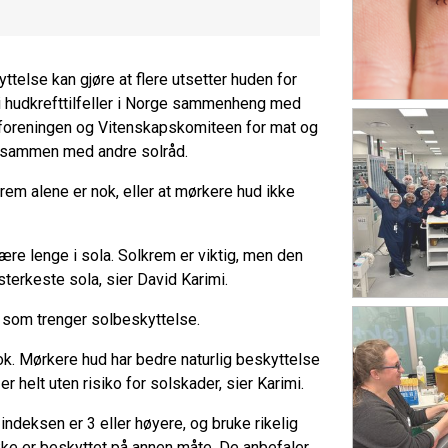
ttelse kan gjøre at flere utsetter huden for
v ti hudkrefttilfeller i Norge sammenheng med
ftforeningen og Vitenskapskomiteen for mat og
 og sammen med andre solråd.
rem alene er nok, eller at mørkere hud ikke
være lenge i sola. Solkrem er viktig, men den
erkeste sola, sier David Karimi.
 som trenger solbeskyttelse.
ok. Mørkere hud har bedre naturlig beskyttelse
er helt uten risiko for solskader, sier Karimi.
indeksen er 3 eller høyere, og bruke rikelig
ke er beskyttet på annen måte. De anbefaler