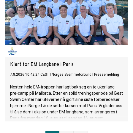
Klart for EM Langbane i Paris
7.8.2026 10:42:24 CEST
|
Norges Svømmeforbund
|
Pressemelding
Nesten hele EM‑troppen har lagt bak seg en to uker lang
pre‑camp på Mallorca. Etter en solid treningsperiode på Best
Swim Center har utøverne nå gjort sine siste forberedelser
hjemme i Norge før de setter kursen mot Paris. Vi gleder oss
til å se dem i aksjon under EM langbane, som arrangeres i
Paris fra mandag 10. august til søndag 16. august.