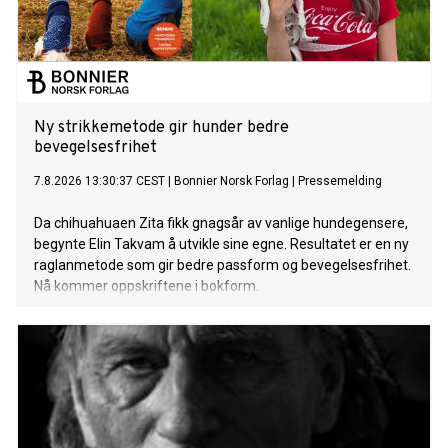
Ny strikkemetode gir hunder bedre
bevegelsesfrihet
7.8.2026 13:30:37 CEST
|
Bonnier Norsk Forlag
|
Pressemelding
Da chihuahuaen Zita fikk gnagsår av vanlige hundegensere,
begynte Elin Takvam å utvikle sine egne. Resultatet er en ny
raglanmetode som gir bedre passform og bevegelsesfrihet.
Nå kommer oppskriftene i bokform.