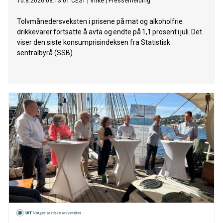
10.8.2026 08:13:01 CEST
|
Virke
|
Pressemelding
Tolvmånedersveksten i prisene på mat og alkoholfrie
drikkevarer fortsatte å avta og endte på 1,1 prosent i juli. Det
viser den siste konsumprisindeksen fra Statistisk
sentralbyrå (SSB).