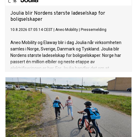
Joulia blir Nordens største ladeselskap for
boligselskaper
10.8.2026 07:05:14 CEST
|
Aneo Mobility
|
Pressemelding
Aneo Mobility og Elaway blir i dag Joulia når virksomheten
samles i Norge, Sverige, Danmark og Tyskland. Joulia blir
Nordens største ladeselskap for boligselskaper. Norge har
passert én million elbiler og neste etappe av
elektrifiseringen er her. For Joulia handler det om at
hjemmeladingen virker hver dag, med tett oppfølging og
stabile løsninger som bidrar til at nettet brukes smartere.
Samtidig sier nordmenn og svensker i en undersøkelse at
ladingen bare må funke.