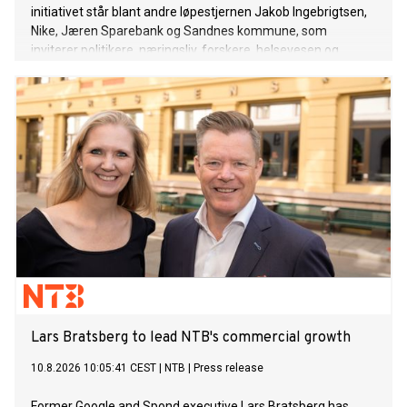
initiativet står blant andre løpestjernen Jakob Ingebrigtsen,
Nike, Jæren Sparebank og Sandnes kommune, som
inviterer politikere, næringsliv, forskere, helsevesen og
idretten til et nytt nasjonalt toppmøte.
Lars Bratsberg to lead NTB's commercial growth
10.8.2026 10:05:41 CEST
|
NTB
|
Press release
Former Google and Spond executive Lars Bratsberg has