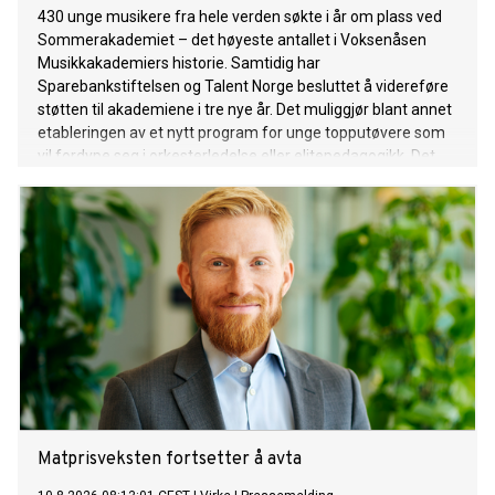
430 unge musikere fra hele verden søkte i år om plass ved
Sommerakademiet – det høyeste antallet i Voksenåsen
Musikkakademiers historie. Samtidig har
Sparebankstiftelsen og Talent Norge besluttet å videreføre
støtten til akademiene i tre nye år. Det muliggjør blant annet
etableringen av et nytt program for unge topputøvere som
vil fordype seg i orkesterledelse eller elitepedagogikk. Det
som startet som et lite sommerakademi for unge klassiske
musikere på Voksenåsen i 1996, har gjennom tre tiår utviklet
seg til en internasjonal møteplass for unge musikere,
ledende utøvere og pedagoger. 30-årsjubileet markeres
blant annet med jubileumskonsert på Voksenåsen 13.
august og med åpningen av Oslo Kammermusikkfestival 14.
august. Kontinuitet og kvalitet Hvert år samles unge
musikere og noen av verdens fremste utøvere og
pedagoger til mesterklasser, konserter og faglig utvikling på
Voksenåsen i Oslo. I tillegg til Sommerakademiet tilbyr
akademiene mentorprogrammer for unge strykesolister,
stryke
Matprisveksten fortsetter å avta