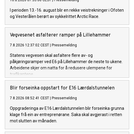
10.8.2026 07:55:00 CEST
|
Pressemelding
I perioden 13.-16. august blir en rekke veistrekninger i Ofoten
og Vesterålen berørt av sykkelrittet Arctic Race.
Vegvesenet asfalterer ramper på Lillehammer
7.8.2026 12:37:02 CEST
|
Pressemelding
Statens vegvesen skal asfaltere flere av- og
påkjøringsramper ved E6 på Lillehammer de neste to ukene.
Arbeidene skjer om natta for å redusere ulempene for
trafikantene.
Blir forseinka oppstart for E16 Lærdalstunnelen
7.8.2026 08:52:41 CEST
|
Pressemelding
Oppgraderinga av E16 Lærdalstunnelen blir forseinka grunna
klage frå ein av entreprenørane. Saka skal avgjerast i retten
mot slutten av månaden.