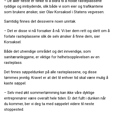
– De aller fleste er flinke til å bidra til å holde rasteplassene
ryddige og innbydende, slik både vi som eier og trafikantene
som brukere ønsker, sier Olav Korsaksel i Statens vegvesen.
Samtidig finnes det dessverre noen unntak.
– Det er disse vi nå forsøker å nå. Vi ber dem rett og slett om å
forlate rasteplassene slik de selv ønsker å finne dem, sier
Korsaksel.
Både det utvendige området og det innvendige, som
sanitæranleggene, er viktige for helhetsopplevelsen av en
rasteplass.
Det finnes søppeldunker på alle rasteplassene, og disse
tømmes jevnlig. Kravet er at det til enhver tid skal være mulig å
kaste søppel.
– Selv med økt sommertømming kan ikke våre dyktige
entreprenører være overalt hele tiden. Er det fullt i dunken når
du kommer, ber vi deg ta med søppelet videre til neste
stoppested.