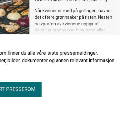
28.6.2026 08:00:00 CEST
|
Pressemelding
Når kvinner er med på grillingen, havner
det oftere grønnsaker på risten. Nesten
halvparten av kvinnene oppgir at
de griller grønnsaker hver gang eller
ofte, mot fire av ti menn. Det viser en
fersk undersøkelse gjennomført av
Respons Analyse på vegne av
rom finner du alle våre siste pressemeldinger,
Opplysningskontoret for frukt og grønt.
er, bilder, dokumenter og annen relevant informasjon
RT PRESSEROM