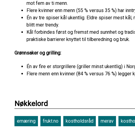
mot fem av ti menn.
Flere kvinner enn menn (55 % versus 35 %) har inntryk
Én av tre spiser kål ukentlig. Eldre spiser mest kål,
blitt mer trendy.
Kål forbindes først og fremst med sunnhet og tradis
praktiske barrierer knyttet til tilberedning og bruk.
Grønnsaker og grilling:
Én av fire er storgrillere (griller minst ukentlig) i No
Flere menn enn kvinner (84 % versus 76 %) legger kjø
Nøkkelord
ernæring
frukt.no
kostholdsråd
merav
kostho