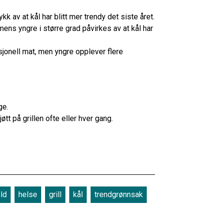
k av at kål har blitt mer trendy det siste året.
 mens yngre i større grad påvirkes av at kål har
jonell mat, men yngre opplever flere
rge.
tt på grillen ofte eller hver gang.
ld
helse
grill
kål
trendgrønnsak