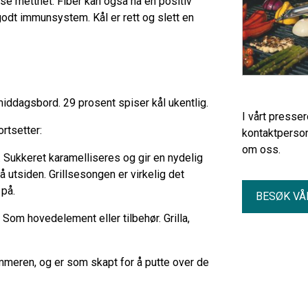
se metthet. Fiber kan også ha en positiv
godt immunsystem. Kål er rett og slett en
middagsbord. 29 prosent spiser kål ukentlig.
I vårt presse
rtsetter:
kontaktperson
om oss.
. Sukkeret karamelliseres og gir en nydelig
å utsiden. Grillsesongen er virkelig det
 på.
BESØK VÅ
 Som hovedelement eller tilbehør. Grilla,
ommeren, og er som skapt for å putte over de