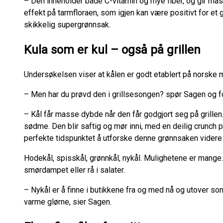
– Den inneholder både C-vitamin og mye fiber, og gir mas
effekt på tarmfloraen, som igjen kan være positivt for et 
skikkelig supergrønnsak.
Kula som er kul – også på grillen
Undersøkelsen viser at kålen er godt etablert på norske 
– Men har du prøvd den i grillsesongen? spør Sagen og fo
– Kål får masse dybde når den får godgjort seg på grillen
sødme. Den blir saftig og mør inni, med en deilig crunch p
perfekte tidspunktet å utforske denne grønnsaken videre
Hodekål, spisskål, grønnkål, nykål. Mulighetene er mange.
smørdampet eller rå i salater.
– Nykål er å finne i butikkene fra og med nå og utover s
varme glørne, sier Sagen.