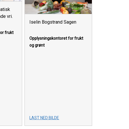
iatisk
de vri.
Iselin Bogstrand Sagen
or frukt
Opplysningskontoret for frukt
og grønt
LAST NED BILDE