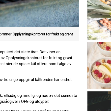
 sommer
Opplysningskontoret for frukt og grønt
opulært det siste året. Det viser en
v Opplysningskontoret for frukt og grønt
ent sier de spiser kål oftere som følge av
v tre unge oppgir at kåltrenden har endret
ik, allsidig og rimelig, og noe av det sunneste
ngsrådgiver i OFG og utdyper: