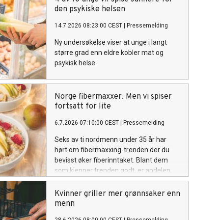
Iselin Bogstrand Sagen, deler tre enkle
den psykiske helsen
grep.
14.7.2026 08:23:00 CEST
|
Pressemelding
Ny undersøkelse viser at unge i langt
større grad enn eldre kobler mat og
psykisk helse.
Norge fibermaxxer. Men vi spiser
fortsatt for lite
6.7.2026 07:10:00 CEST
|
Pressemelding
Seks av ti nordmenn under 35 år har
hørt om fibermaxxing-trenden der du
bevisst øker fiberinntaket. Blant dem
som kjenner trenden godt, er andelen
som er «svært opptatt» av fiberrik mat
mer enn dobbelt så høy som blant dem
Kvinner griller mer grønnsaker enn
som ikke har hørt om den*. Det viser en
menn
ny undersøkelse.