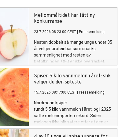
Mellommåltidet har fått ny
konkurranse
23.7.2026 08:23:00 CEST
|
Pressemelding
Nesten dobbelt så mange unge under 35
år velger proteinbar som snacks
sammenlignet med resten av
befolkningen. OFG er ikke overrasket,
men mener trenden er verdt å se
nærmere på.
Spiser 5 kilo vannmelon i året: slik
velger du den søteste
15.7.2026 08:17:00 CEST
|
Pressemelding
Nordmenn kjøper
rundt 5,5 kilo vannmelon i året, og i 2025
satte melonimporten rekord. Siden
melonen ikke blir søtere etter at den er
høstet, er det i butikken du finner den
søteste. Senior ernæringsrådgiver i OFG,
4 av 10 unge vil spise sunnere for