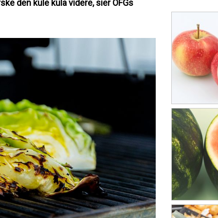
orske den kule kula
videre, sier OFGs