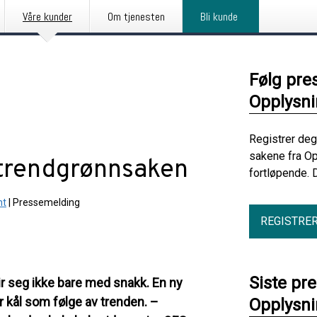
Våre kunder
Om tjenesten
Bli kunde
Følg pre
Opplysni
Registrer deg
sakene fra Op
v trendgrønnsaken
fortløpende. 
nt
|
Pressemelding
REGISTRE
Siste pr
ir seg ikke bare med snakk. En ny
 kål som følge av trenden.
–
Opplysni