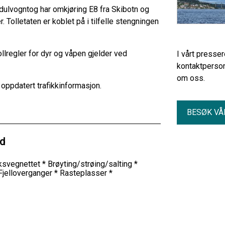
ulvogntog har omkjøring E8 fra Skibotn og
 Tolletaten er koblet på i tilfelle stengningen
regler for dyr og våpen gjelder ved
I vårt presse
kontaktperson
om oss.
oppdatert trafikkinformasjon.
BESØK VÅ
ld
riksvegnettet * Brøyting/strøing/salting *
 Fjelloverganger * Rasteplasser *