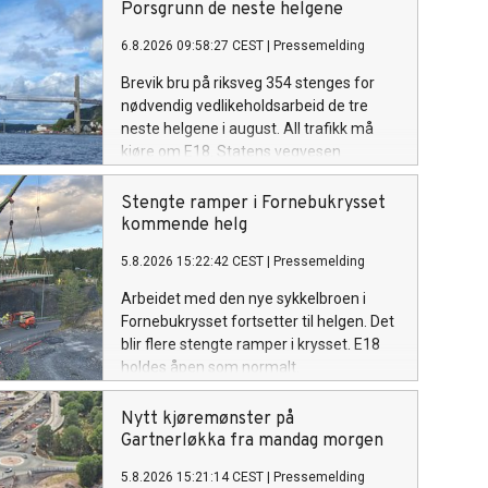
Porsgrunn de neste helgene
6.8.2026 09:58:27 CEST
|
Pressemelding
Brevik bru på riksveg 354 stenges for
nødvendig vedlikeholdsarbeid de tre
neste helgene i august. All trafikk må
kjøre om E18. Statens vegvesen
oppfordrer trafikantene til å unngå de
mest trafikkerte tidspunktene.
Stengte ramper i Fornebukrysset
kommende helg
5.8.2026 15:22:42 CEST
|
Pressemelding
Arbeidet med den nye sykkelbroen i
Fornebukrysset fortsetter til helgen. Det
blir flere stengte ramper i krysset. E18
holdes åpen som normalt.
Nytt kjøremønster på
Gartnerløkka fra mandag morgen
5.8.2026 15:21:14 CEST
|
Pressemelding