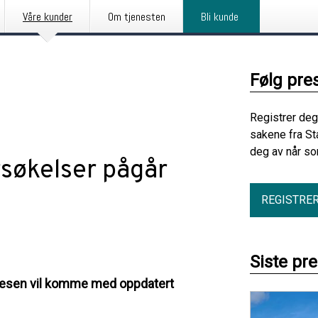
Våre kunder
Om tjenesten
Bli kunde
Følg pre
Registrer deg
sakene fra St
deg av når so
rsøkelser pågår
REGISTRE
Siste pr
egvesen vil komme med oppdatert