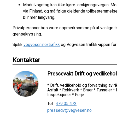
Modulvogntog kan ikke kjøre omkjøringsvegen. Mod
via Finland, og må følge gjeldende tollbestemmelser.
blir mer langvarig.
Privatpersoner bes være oppmerksomme på at vanlige toll
grensekryssing.
Sjekk
vegvesen.no/trafikk
og Vegvesen trafikk-appen for 
Kontakter
Pressevakt Drift og vedlikeho
* Drift, vedlikehold og forvaltning av 
Asfalt * Rekkverk * Bruer * Tunneler *
Inspeksjoner * Ferje
Tel:
479 05 472
pressedv@vegvesen.no