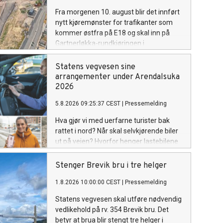
Fra morgenen 10. august blir det innført
nytt kjøremønster for trafikanter som
kommer østfra på E18 og skal inn på
Gartnerløkka-rundkjøringen i
Kristiansand.
Statens vegvesen sine
arrangementer under Arendalsuka
2026
5.8.2026 09:25:37 CEST
|
Pressemelding
Hva gjør vi med uerfarne turister bak
rattet i nord? Når skal selvkjørende biler
ut på veien? Hvorfor henger lastebilene
igjen når ladingen er klar? Hvordan skal
vi ruste opp veiene våre for krig og
Stenger Brevik bru i tre helger
krise? Her er Statens vegvesen sine
1.8.2026 10:00:00 CEST
|
Pressemelding
arrangementer under Arendalsuka
2026.
Statens vegvesen skal utføre nødvendig
vedlikehold på rv. 354 Brevik bru. Det
betyr at brua blir stengt tre helger i