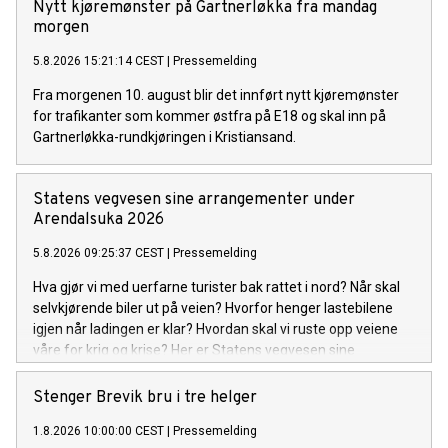
Nytt kjøremønster på Gartnerløkka fra mandag
morgen
5.8.2026 15:21:14 CEST
|
Pressemelding
Fra morgenen 10. august blir det innført nytt kjøremønster
for trafikanter som kommer østfra på E18 og skal inn på
Gartnerløkka-rundkjøringen i Kristiansand.
Statens vegvesen sine arrangementer under
Arendalsuka 2026
5.8.2026 09:25:37 CEST
|
Pressemelding
Hva gjør vi med uerfarne turister bak rattet i nord? Når skal
selvkjørende biler ut på veien? Hvorfor henger lastebilene
igjen når ladingen er klar? Hvordan skal vi ruste opp veiene
våre for krig og krise? Her er Statens vegvesen sine
arrangementer under Arendalsuka 2026.
Stenger Brevik bru i tre helger
1.8.2026 10:00:00 CEST
|
Pressemelding