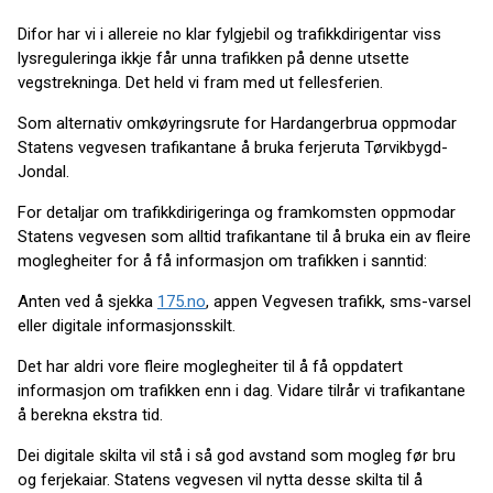
Difor har vi i allereie no klar fylgjebil og trafikkdirigentar viss
lysreguleringa ikkje får unna trafikken på denne utsette
vegstrekninga. Det held vi fram med ut fellesferien.
Som alternativ omkøyringsrute for Hardangerbrua oppmodar
Statens vegvesen trafikantane å bruka ferjeruta Tørvikbygd-
Jondal.
For detaljar om trafikkdirigeringa og framkomsten oppmodar
Statens vegvesen som alltid trafikantane til å bruka ein av fleire
moglegheiter for å få informasjon om trafikken i sanntid:
Anten ved å sjekka
175.no
, appen Vegvesen trafikk, sms-varsel
eller digitale informasjonsskilt.
Det har aldri vore fleire moglegheiter til å få oppdatert
informasjon om trafikken enn i dag. Vidare tilrår vi trafikantane
å berekna ekstra tid.
Dei digitale skilta vil stå i så god avstand som mogleg før bru
og ferjekaiar. Statens vegvesen vil nytta desse skilta til å