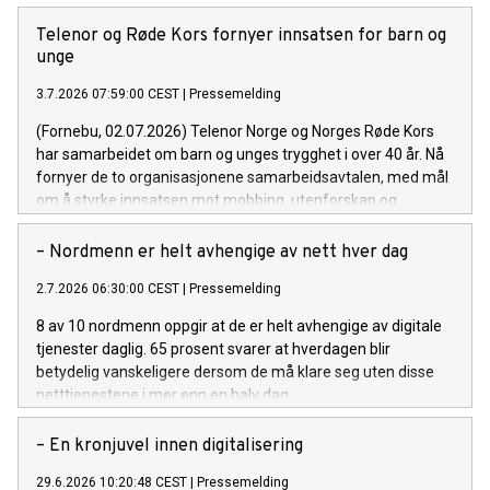
Telenor og Røde Kors fornyer innsatsen for barn og
unge
3.7.2026 07:59:00 CEST
|
Pressemelding
(Fornebu, 02.07.2026) Telenor Norge og Norges Røde Kors
har samarbeidet om barn og unges trygghet i over 40 år. Nå
fornyer de to organisasjonene samarbeidsavtalen, med mål
om å styrke innsatsen mot mobbing, utenforskap og
psykiske utfordringer i en hverdag som blir stadig mer digital.
– Nordmenn er helt avhengige av nett hver dag
2.7.2026 06:30:00 CEST
|
Pressemelding
8 av 10 nordmenn oppgir at de er helt avhengige av digitale
tjenester daglig. 65 prosent svarer at hverdagen blir
betydelig vanskeligere dersom de må klare seg uten disse
netttjenestene i mer enn en halv dag.
– En kronjuvel innen digitalisering
29.6.2026 10:20:48 CEST
|
Pressemelding