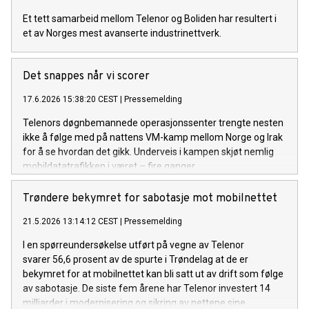
Et tett samarbeid mellom Telenor og Boliden har resultert i
et av Norges mest avanserte industrinettverk.
Det snappes når vi scorer
17.6.2026 15:38:20 CEST
|
Pressemelding
Telenors døgnbemannede operasjonssenter trengte nesten
ikke å følge med på nattens VM-kamp mellom Norge og Irak
for å se hvordan det gikk. Underveis i kampen skjøt nemlig
mobildatatrafikken i været – fire ganger.
Trøndere bekymret for sabotasje mot mobilnettet
21.5.2026 13:14:12 CEST
|
Pressemelding
I en spørreundersøkelse utført på vegne av Telenor
svarer 56,6 prosent av de spurte i Trøndelag at de er
bekymret for at mobilnettet kan bli satt ut av drift som følge
av sabotasje. De siste fem årene har Telenor investert 14
milliarder i modernisering og sikring av nettene sine.