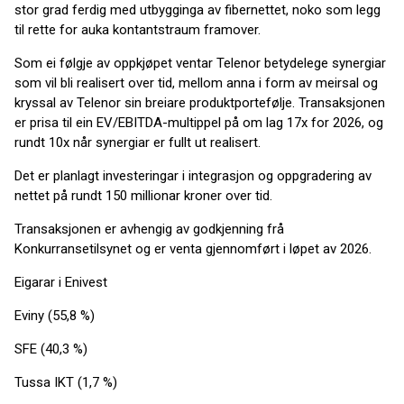
stor grad ferdig med utbygginga av fibernettet, noko som legg
til rette for auka kontantstraum framover.
Som ei følgje av oppkjøpet ventar Telenor betydelege synergiar
som vil bli realisert over tid, mellom anna i form av meirsal og
kryssal av Telenor sin breiare produktportefølje. Transaksjonen
er prisa til ein EV/EBITDA-multippel på om lag 17x for 2026, og
rundt 10x når synergiar er fullt ut realisert.
Det er planlagt investeringar i integrasjon og oppgradering av
nettet på rundt 150 millionar kroner over tid.
Transaksjonen er avhengig av godkjenning frå
Konkurransetilsynet og er venta gjennomført i løpet av 2026.
Eigarar i Enivest
Eviny (55,8 %)
SFE (40,3 %)
Tussa IKT (1,7 %)