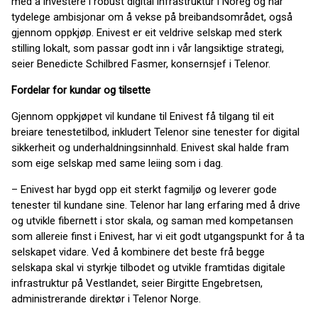
med å investere i robust digital infrastruktur i Noreg og har
tydelege ambisjonar om å vekse på breibandsområdet, også
gjennom oppkjøp. Enivest er eit veldrive selskap med sterk
stilling lokalt, som passar godt inn i vår langsiktige strategi,
seier Benedicte Schilbred Fasmer, konsernsjef i Telenor.
Fordelar for kundar og tilsette
Gjennom oppkjøpet vil kundane til Enivest få tilgang til eit
breiare tenestetilbod, inkludert Telenor sine tenester for digital
sikkerheit og underhaldningsinnhald. Enivest skal halde fram
som eige selskap med same leiing som i dag.
– Enivest har bygd opp eit sterkt fagmiljø og leverer gode
tenester til kundane sine. Telenor har lang erfaring med å drive
og utvikle fibernett i stor skala, og saman med kompetansen
som allereie finst i Enivest, har vi eit godt utgangspunkt for å ta
selskapet vidare. Ved å kombinere det beste frå begge
selskapa skal vi styrkje tilbodet og utvikle framtidas digitale
infrastruktur på Vestlandet, seier Birgitte Engebretsen,
administrerande direktør i Telenor Norge.