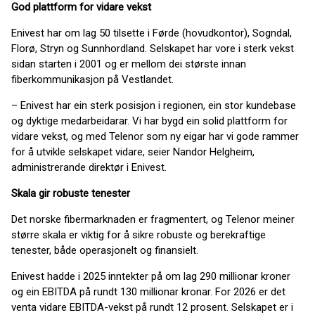
God plattform for vidare vekst
Enivest har om lag 50 tilsette i Førde (hovudkontor), Sogndal,
Florø, Stryn og Sunnhordland. Selskapet har vore i sterk vekst
sidan starten i 2001 og er mellom dei største innan
fiberkommunikasjon på Vestlandet.
– Enivest har ein sterk posisjon i regionen, ein stor kundebase
og dyktige medarbeidarar. Vi har bygd ein solid plattform for
vidare vekst, og med Telenor som ny eigar har vi gode rammer
for å utvikle selskapet vidare, seier Nandor Helgheim,
administrerande direktør i Enivest.
Skala gir robuste tenester
Det norske fibermarknaden er fragmentert, og Telenor meiner
større skala er viktig for å sikre robuste og berekraftige
tenester, både operasjonelt og finansielt.
Enivest hadde i 2025 inntekter på om lag 290 millionar kroner
og ein EBITDA på rundt 130 millionar kronar. For 2026 er det
venta vidare EBITDA-vekst på rundt 12 prosent. Selskapet er i