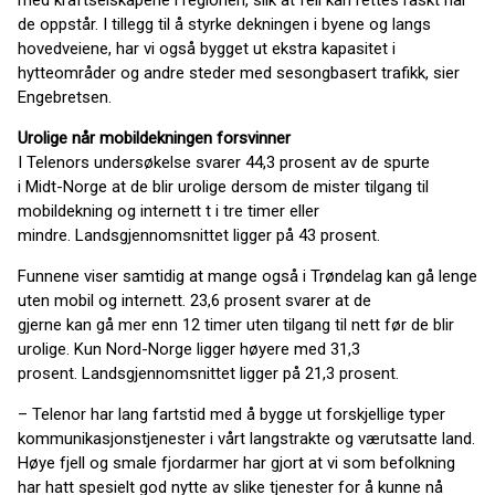
med kraftselskapene i regionen, slik at feil kan rettes raskt når
de oppstår. I tillegg til å styrke dekningen i byene og langs
hovedveiene, har vi også bygget ut ekstra kapasitet i
hytteområder og andre steder med sesongbasert trafikk, sier
Engebretsen.
Urolige når mobildekningen forsvinner
I Telenors undersøkelse svarer 44,3 prosent av de spurte
i Midt-Norge at de blir urolige dersom de mister tilgang til
mobildekning og internett t i tre timer eller
mindre. Landsgjennomsnittet ligger på 43 prosent.
Funnene viser samtidig at mange også i Trøndelag kan gå lenge
uten mobil og internett. 23,6 prosent svarer at de
gjerne kan gå mer enn 12 timer uten tilgang til nett før de blir
urolige. Kun Nord-Norge ligger høyere med 31,3
prosent. Landsgjennomsnittet ligger på 21,3 prosent.
– Telenor har lang fartstid med å bygge ut forskjellige typer
kommunikasjonstjenester i vårt langstrakte og værutsatte land.
Høye fjell og smale fjordarmer har gjort at vi som befolkning
har hatt spesielt god nytte av slike tjenester for å kunne nå