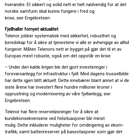
hverandre. Et sikkert og solid nett er helt nødvendig for at det
norske samfunn skal kunne fungere i fred og
krise, sier Engebretsen.
Fjellhaller fornyet aktualitet
Telenor jobber systematisk med sikkerhet, robusthet og
beredskap for å sikre at tjenestene vi alle er avhengige av alltid
fungerer. Måten Telenors nett er bygget på gjør det til et av
Europas mest robuste, også om det oppstår en krise.
– Under den kalde krigen ble det gjort investeringer i
forsvarsanlegg for infrastruktur i fjell. Med dagens trusselbilde
har dette igjen blitt aktuelt. Dette innebærer blant annet at vi de
siste årene har investert flere hundre millioner kroner i
opprustning og modernisering av våre fjellanlegg, sier
Engebretsen.
Telenor har flere reserveløsninger for å sikre at
kundekonsekvensene ved feilsituasjoner blir minst
mulig. Dette inkluderer muligheter for omdirigering av ekom-
trafikk, samt batterireserver på basestasjoner som gjør det