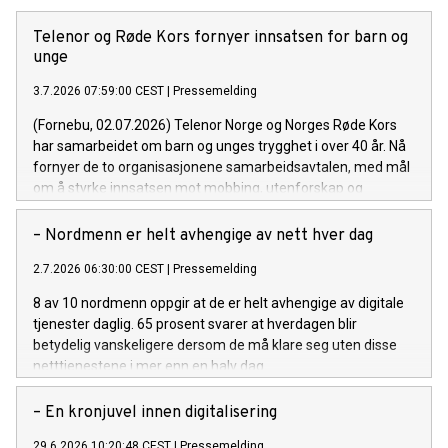
Telenor og Røde Kors fornyer innsatsen for barn og
unge
3.7.2026 07:59:00 CEST
|
Pressemelding
(Fornebu, 02.07.2026) Telenor Norge og Norges Røde Kors
har samarbeidet om barn og unges trygghet i over 40 år. Nå
fornyer de to organisasjonene samarbeidsavtalen, med mål
om å styrke innsatsen mot mobbing, utenforskap og
psykiske utfordringer i en hverdag som blir stadig mer digital.
– Nordmenn er helt avhengige av nett hver dag
2.7.2026 06:30:00 CEST
|
Pressemelding
8 av 10 nordmenn oppgir at de er helt avhengige av digitale
tjenester daglig. 65 prosent svarer at hverdagen blir
betydelig vanskeligere dersom de må klare seg uten disse
netttjenestene i mer enn en halv dag.
– En kronjuvel innen digitalisering
29.6.2026 10:20:48 CEST
|
Pressemelding