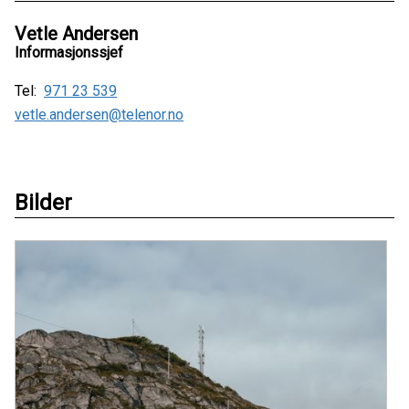
Vetle Andersen
Informasjonssjef
Tel:
971 23 539
vetle.andersen@telenor.no
Bilder