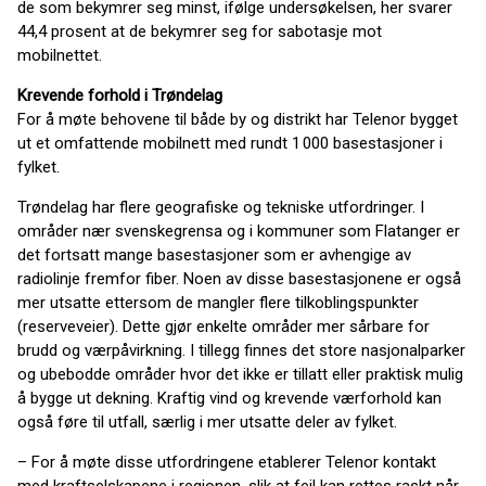
de som bekymrer seg minst, ifølge undersøkelsen, her svarer
44,4 prosent at de bekymrer seg for sabotasje mot
mobilnettet.
Krevende forhold i Trøndelag
For å møte behovene til både by og distrikt har Telenor bygget
ut et omfattende mobilnett med rundt 1 000 basestasjoner i
fylket.
Trøndelag har flere geografiske og tekniske utfordringer. I
områder nær svenskegrensa og i kommuner som Flatanger er
det fortsatt mange basestasjoner som er avhengige av
radiolinje fremfor fiber. Noen av disse basestasjonene er også
mer utsatte ettersom de mangler flere tilkoblingspunkter
(reserveveier). Dette gjør enkelte områder mer sårbare for
brudd og værpåvirkning. I tillegg finnes det store nasjonalparker
og ubebodde områder hvor det ikke er tillatt eller praktisk mulig
å bygge ut dekning. Kraftig vind og krevende værforhold kan
også føre til utfall, særlig i mer utsatte deler av fylket.
– For å møte disse utfordringene etablerer Telenor kontakt