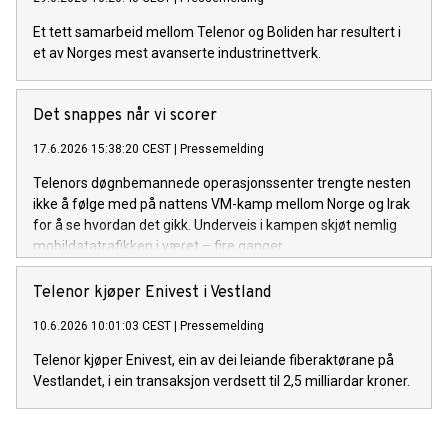
Et tett samarbeid mellom Telenor og Boliden har resultert i
et av Norges mest avanserte industrinettverk.
Det snappes når vi scorer
17.6.2026 15:38:20 CEST
|
Pressemelding
Telenors døgnbemannede operasjonssenter trengte nesten
ikke å følge med på nattens VM-kamp mellom Norge og Irak
for å se hvordan det gikk. Underveis i kampen skjøt nemlig
mobildatatrafikken i været – fire ganger.
Telenor kjøper Enivest i Vestland
10.6.2026 10:01:03 CEST
|
Pressemelding
Telenor kjøper Enivest, ein av dei leiande fiberaktørane på
Vestlandet, i ein transaksjon verdsett til 2,5 milliardar kroner.