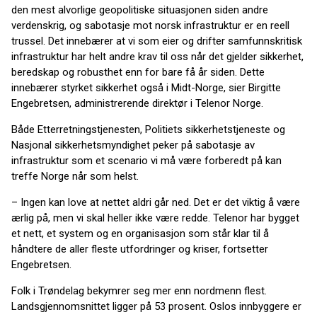
den mest alvorlige geopolitiske situasjonen siden andre
verdenskrig, og sabotasje mot norsk infrastruktur er en reell
trussel. Det innebærer at vi som eier og drifter samfunnskritisk
infrastruktur har helt andre krav til oss når det gjelder sikkerhet,
beredskap og robusthet enn for bare få år siden. Dette
innebærer styrket sikkerhet også i Midt-Norge, sier Birgitte
Engebretsen, administrerende direktør i Telenor Norge.
Både Etterretningstjenesten, Politiets sikkerhetstjeneste og
Nasjonal sikkerhetsmyndighet peker på sabotasje av
infrastruktur som et scenario vi må være forberedt på kan
treffe Norge når som helst.
– Ingen kan love at nettet aldri går ned. Det er det viktig å være
ærlig på, men vi skal heller ikke være redde. Telenor har bygget
et nett, et system og en organisasjon som står klar til å
håndtere de aller fleste utfordringer og kriser, fortsetter
Engebretsen.
Folk i Trøndelag bekymrer seg mer enn nordmenn flest.
Landsgjennomsnittet ligger på 53 prosent. Oslos innbyggere er