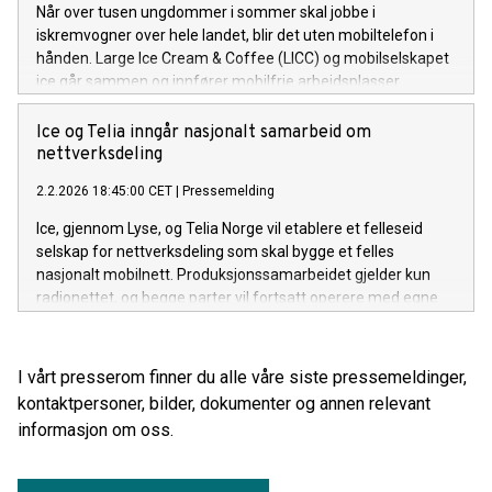
Når over tusen ungdommer i sommer skal jobbe i
iskremvogner over hele landet, blir det uten mobiltelefon i
hånden. Large Ice Cream & Coffee (LICC) og mobilselskapet
ice går sammen og innfører mobilfrie arbeidsplasser.
Ice og Telia inngår nasjonalt samarbeid om
nettverksdeling
2.2.2026 18:45:00 CET
|
Pressemelding
Ice, gjennom Lyse, og Telia Norge vil etablere et felleseid
selskap for nettverksdeling som skal bygge et felles
nasjonalt mobilnett. Produksjonssamarbeidet gjelder kun
radionettet, og begge parter vil fortsatt operere med egne
kjernenett og som uavhengige aktører og konkurrenter i
markedet.
I vårt presserom finner du alle våre siste pressemeldinger,
kontaktpersoner, bilder, dokumenter og annen relevant
informasjon om oss.