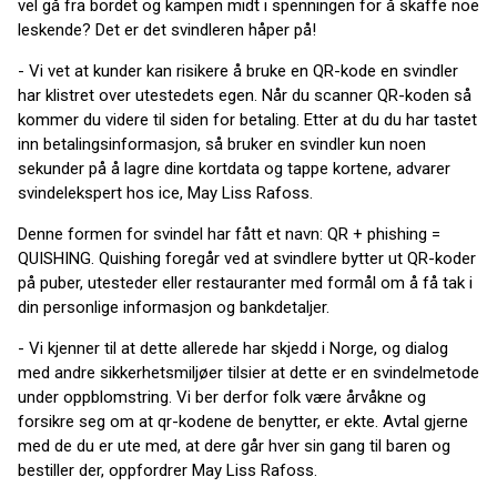
vel gå fra bordet og kampen midt i spenningen for å skaffe noe
leskende? Det er det svindleren håper på!
- Vi vet at kunder kan risikere å bruke en QR-kode en svindler
har klistret over utestedets egen. Når du scanner QR-koden så
kommer du videre til siden for betaling. Etter at du du har tastet
inn betalingsinformasjon, så bruker en svindler kun noen
sekunder på å lagre dine kortdata og tappe kortene, advarer
svindelekspert hos ice, May Liss Rafoss.
Denne formen for svindel har fått et navn: QR + phishing =
QUISHING. Quishing foregår ved at svindlere bytter ut QR-koder
på puber, utesteder eller restauranter med formål om å få tak i
din personlige informasjon og bankdetaljer.
- Vi kjenner til at dette allerede har skjedd i Norge, og dialog
med andre sikkerhetsmiljøer tilsier at dette er en svindelmetode
under oppblomstring. Vi ber derfor folk være årvåkne og
forsikre seg om at qr-kodene de benytter, er ekte. Avtal gjerne
med de du er ute med, at dere går hver sin gang til baren og
bestiller der, oppfordrer May Liss Rafoss.