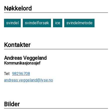
Nøkkelord
svindel
svindelforsøk
ice
svindelmetode
Kontakter
Andreas Veggeland
Kommunikasjonssjef
Tel:
98296708
andreas.veggeland@lyse.no
Bilder