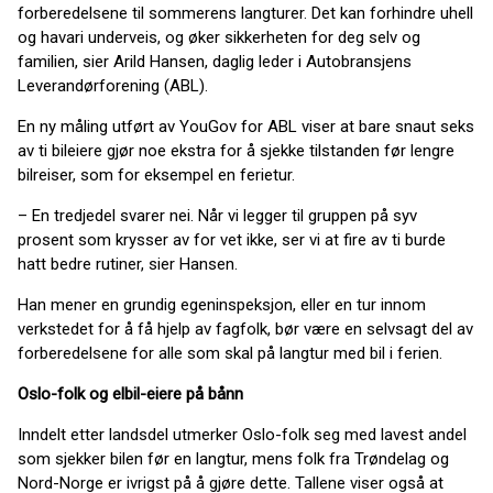
forberedelsene til sommerens langturer. Det kan forhindre uhell
og havari underveis, og øker sikkerheten for deg selv og
familien, sier Arild Hansen, daglig leder i Autobransjens
Leverandørforening (ABL).
En ny måling utført av YouGov for ABL viser at bare snaut seks
av ti bileiere gjør noe ekstra for å sjekke tilstanden før lengre
bilreiser, som for eksempel en ferietur.
– En tredjedel svarer nei. Når vi legger til gruppen på syv
prosent som krysser av for vet ikke, ser vi at fire av ti burde
hatt bedre rutiner, sier Hansen.
Han mener en grundig egeninspeksjon, eller en tur innom
verkstedet for å få hjelp av fagfolk, bør være en selvsagt del av
forberedelsene for alle som skal på langtur med bil i ferien.
Oslo-folk og elbil-eiere på bånn
Inndelt etter landsdel utmerker Oslo-folk seg med lavest andel
som sjekker bilen før en langtur, mens folk fra Trøndelag og
Nord-Norge er ivrigst på å gjøre dette. Tallene viser også at