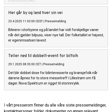
bransjeeksperter.
Her går by og land hver sin vei
23.4.2025 11:03:00 CEST
|
Pressemelding
Bileiere i storbyene og på landet har vidt forskjellige vaner
når det gjelder bilpuss, viser nye tall. Der folketallet er høyest,
er egeninnsatsen lavest.
Teller ned til dobbelt-event for bilfolk
29.1.2025 08:35:00 CET
|
Pressemelding
Det blir dobbel dose for bilinteresserte og bransjefolk når
dørene åpnes for to store messetreff i Lillestrøm om få
dager. Nova Spektrum er rigget til storinnrykk.
I vårt presserom finner du alle våre siste pressemeldinger,
kontaktpersoner, bilder, dokumenter og annen relevant