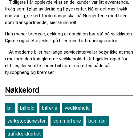
– Tidligere i år opplevde vi at en del kunder var litt avventende,
trolig som følge av dyrtid og høye renter. Nå er det mer trøkk
enn vanlig, sikkert fordi mange skal på Norgesferie med bilen
som transportmiddel, sier Gunnholt.
Han mener bremser, dekk og aircondition bør stå på sjekklisten.
Gjerne også et oljeskift på biler med forbrenningsmotor.
– At moderne biler har lange serviceintervaller betyr ikke at man
i mellomtiden kan glemme vedlikeholdet. Det gjelder også for
el-biler, der vi ofte finner feil som må rettes både på
hjuloppheng og bremser.
Nøkkelord
bil
bilhold
bilferie
vedlikehold
verkstedtjenester
sommerferie
barn i bil
trafikksikkerhet