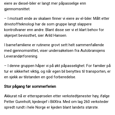
eiere av diesel-biler er langt mer påpasselige enn
gjennomsnittet.
– I motsatt ende av skalaen finner vi eiere av el-biler. Målt etter
drivstoffteknologi har de som gruppe langt slappere
kontrollvaner enn andre. Blant disse ser vi et klart behov for
skjerpet bevissthet, sier Arild Hansen.
I barnefamiliene er rutinene grovt sett helt sammenfallende
med gjennomsnittet, viser undersøkelsen fra Autobransjens
Leverandørforening.
– I denne gruppen håper vi på økt påpasselighet. For familier på
tur er sikkerhet viktig, og når egen bil benyttes til transporten, er
en sjekk av tilstanden en god forberedelse.
Stor pågang før sommerferien
Akkurat nå er etterspørselen etter verkstedtjenester høy, ifølge
Petter Gunnholt, kjedesjef i BilXtra. Med om lag 260 verksteder
spredt rundt i hele Norge er kjeden blant landets største.