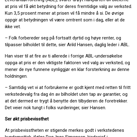
at pris vil få økt betydning for deres fremtidige valg av verksted.
Kun 3,5 prosent mener at prisen vil få mindre å si. De øvrige
oppgir at betydningen vil være omtrent som i dag, eller at de
ikke vet.
– Folk forbereder seg på fortsatt dyrtid og høye renter, og
tilpasser bilholdet til dette, sier Arild Hansen, daglig leder i ABL.
Han viser til at fire av ti allerede i forrige ABL-undersøkelse
oppga at pris er den viktigste faktoren ved valg av verksted, og
mener de nye funnene synliggjør en klar forsterkning av denne
holdningen.
– Samtidig vet vi at forbrukerne er godt kjent med retten til fritt
verkstedevalg fra dag én av bilholdet uten tap av garantier, og
at det dermed er trygt å benytte den tilbyderen de foretrekker.
Det veier nok tungt i folks vurderinger, sier Hansen.
Ser økt prisbevissthet
At prisbevisstheten er stigende merkes godt i verkstedenes