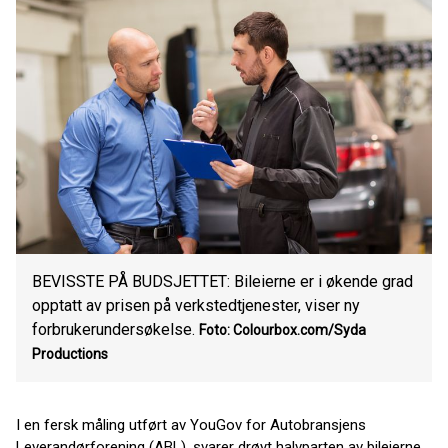
BEVISSTE PÅ BUDSJETTET: Bileierne er i økende grad
opptatt av prisen på verkstedtjenester, viser ny
forbrukerundersøkelse.
Foto: Colourbox.com/Syda
Productions
I en fersk måling utført av YouGov for Autobransjens
Leverandørforening (ABL), svarer drøyt halvparten av bileierne