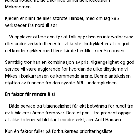
kundemottak, ifølge Dag-Inge Simonsen, kjedesjef i
Mekonomen
Kjeden er blant de aller største i landet, med om lag 285
verksteder fra nord til sør.
– Vi opplever oftere enn før at folk spør hva en intervallservice
eller andre verkstedtjenester vil koste. Inntrykket er at en god
del kunder sjekker med flere før de bestiller, sier Simonsen.
Samtidig tror han en kombinasjon av pris, tilgjengelighet og god
service vil være avgjørende for hvordan de ulike tilbyderne vil
lykkes i konkurransen de kommende årene. Denne antakelsen
støttes av funnene fra den nyeste ABL-undersøkelsen.
Én faktor får mindre å si
– Både service og tilgjengelighet får økt betydning for rundt tre
av ti bileiere i årene fremover. Bare et par – tre prosent oppgir
at slike kriterier vil bli tillagt mindre vekt, sier Arild Hansen.
Kun én faktor faller på forbrukernes prioriteringsliste.