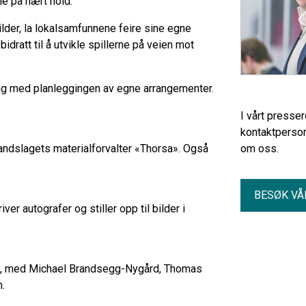
ie på nært hold.
ilder, la lokalsamfunnene feire sine egne
dratt til å utvikle spillerne på veien mot
gang med planleggingen av egne arrangementer.
I vårt presse
kontaktperson
andslagets materialforvalter «Thorsa». Også
om oss.
BESØK VÅ
r autografer og stiller opp til bilder i
s, med Michael Brandsegg-Nygård, Thomas
.