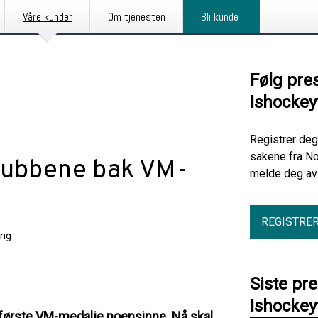
Våre kunder
Om tjenesten
Bli kunde
Følg pre
Ishocke
Registrer deg
sakene fra No
klubbene bak VM-
melde deg av 
REGISTRE
ing
Siste pr
Ishocke
 første VM-medalje noensinne. Nå skal