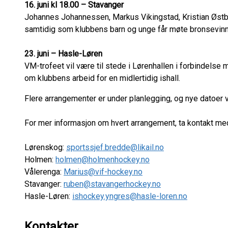
16. juni kl 18.00 – Stavanger
Johannes Johannessen, Markus Vikingstad, Kristian Østby
samtidig som klubbens barn og unge får møte bronsevinn
23. juni – Hasle-Løren
VM-trofeet vil være til stede i Lørenhallen i forbindel
om klubbens arbeid for en midlertidig ishall.
Flere arrangementer er under planlegging, og nye datoer vil
For mer informasjon om hvert arrangement, ta kontakt m
Lørenskog:
sportssjef.bredde@likail.no
Holmen:
holmen@holmenhockey.no
Vålerenga:
Marius@vif-hockey.no
Stavanger:
ruben@stavangerhockey.no
Hasle-Løren:
ishockey.yngres@hasle-loren.no
Kontakter