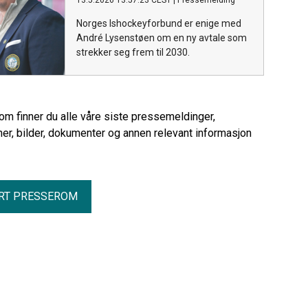
13.5.2026 13:57:23 CEST
|
Pressemelding
Norges Ishockeyforbund er enige med
André Lysenstøen om en ny avtale som
strekker seg frem til 2030.
rom finner du alle våre siste pressemeldinger,
er, bilder, dokumenter og annen relevant informasjon
RT PRESSEROM