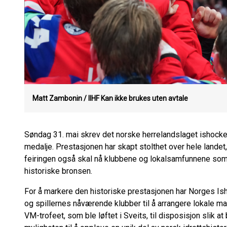
Matt Zambonin / IIHF
Kan ikke brukes uten avtale
Søndag 31. mai skrev det norske herrelandslaget ishockey
medalje. Prestasjonen har skapt stolthet over hele lande
feiringen også skal nå klubbene og lokalsamfunnene som 
historiske bronsen.
For å markere den historiske prestasjonen har Norges I
og spillernes nåværende klubber til å arrangere lokale m
VM-trofeet, som ble løftet i Sveits, til disposisjon slik at