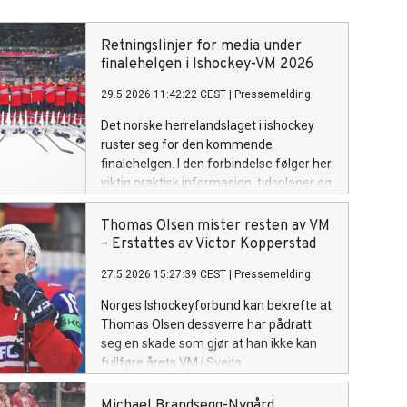
Retningslinjer for media under
finalehelgen i Ishockey-VM 2026
29.5.2026 11:42:22 CEST
|
Pressemelding
Det norske herrelandslaget i ishockey
ruster seg for den kommende
finalehelgen. I den forbindelse følger her
viktig praktisk informasjon, tidsplaner og
retningslinjer for media.
Thomas Olsen mister resten av VM
– Erstattes av Victor Kopperstad
27.5.2026 15:27:39 CEST
|
Pressemelding
Norges Ishockeyforbund kan bekrefte at
Thomas Olsen dessverre har pådratt
seg en skade som gjør at han ikke kan
fullføre årets VM i Sveits.
Michael Brandsegg-Nygård