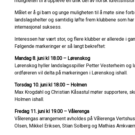
muligheten til å oppleve en unik del av norsk idrettshistor
Målet er å gi barn og unge muligheten til å møte sine forb
landslagshelter og samtidig løfte frem klubbene som har bi
internasjonal suksess.
Interessen har vært stor, og flere klubber er allerede i 
Følgende markeringer er så langt bekreftet:
Mandag 8. juni kl 18.00 – Lørenskog
Lørenskog hyller landslagsspiller Petter Vesterheim og l
ordføreren vil delta på markeringen i Lørenskog ishall.
Torsdag 10. juni kl 18.00 – Holmen
Max Krogdahl og Christian Kåsastul møter supportere, skrive
Holmen ishall.
Fredag 11. juni kl 19.00 – Vålerenga
Vålerengas arrangement avholdes på Vålerenga Vertshu
Olsen, Mikkel Eriksen, Stian Solberg og Mathias Arnkværn