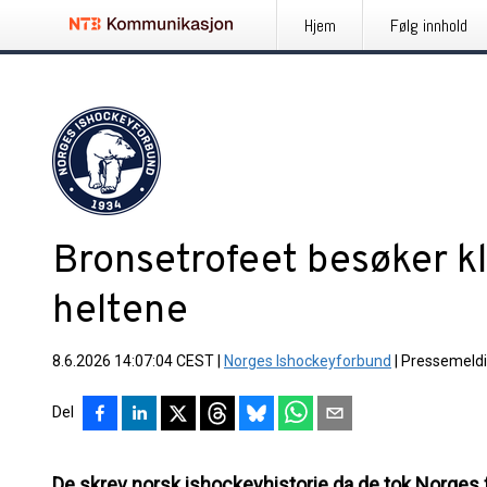
Hjem
Følg innhold
Bronsetrofeet besøker 
heltene
8.6.2026 14:07:04 CEST
|
Norges Ishockeyforbund
|
Pressemeld
Del
De skrev norsk ishockeyhistorie da de tok Norges