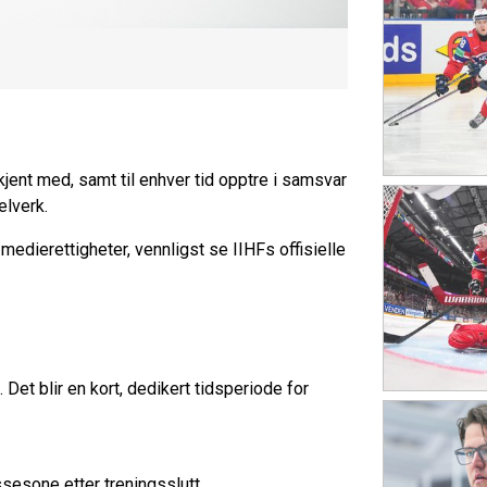
 kjent med, samt til enhver tid opptre i samsvar
elverk.
medierettigheter, vennligst se IIHFs offisielle
Det blir en kort, dedikert tidsperiode for
ssesone etter treningsslutt.