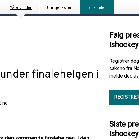
Våre kunder
Om tjenesten
Bli kunde
Følg pre
Ishocke
Registrer deg
sakene fra No
under finalehelgen i
melde deg av 
REGISTRE
ding
Siste pr
Ishocke
for den kommende finalehelgen. I den