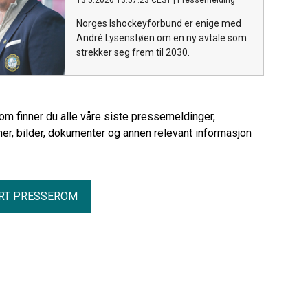
13.5.2026 13:57:23 CEST
|
Pressemelding
Norges Ishockeyforbund er enige med
André Lysenstøen om en ny avtale som
strekker seg frem til 2030.
rom finner du alle våre siste pressemeldinger,
er, bilder, dokumenter og annen relevant informasjon
RT PRESSEROM