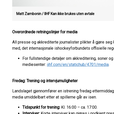
Matt Zambonin / IIHF
Kan ikke brukes uten avtale
Overordnede retningslinjer for media
All presse og akkrediterte journalister plikter å gjøre seg
med, det internasjonale ishockeyforbundets offisielle reg
For fullstendige detaljer om akkreditering, soner og 
mediesenter:
iihf.com/en/statichub/4701/media
.
Fredag: Trening og intervjumuligheter
Landslaget gjennomfører en istrening fredag ettermiddag. 
media umiddelbart etter at spillerne går av isen.
Tidspunkt for trening:
Kl. 16:00 – ca. 17:00.
Intervjuer:
Korte intervjuer kan gjøres i godkjent pre