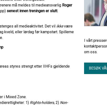
 trenere må meldes til medieansvarlig
Roger
App)
senest innen treningen er slutt
.
tenges all medieaktivitet. Det vil
ikke
være
g kveld, eller lørdag før kampstart. Spillerne
e.
I vårt presse
kontaktperson
mp
om oss.
 areas styres strengt etter IIHFs gjeldende
BESØK VÅ
uer i Mixed Zone.
dierettigheter: 1)
Rights-holders
, 2)
Non-