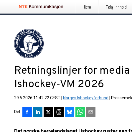
Hjem
Følg innhold
Retningslinjer for media 
Ishockey-VM 2026
29.5.2026 11:42:22 CEST
|
Norges Ishockeyforbund
|
Pressemel
Del
Det norske herrelandslaget i ishockey ruster seg 