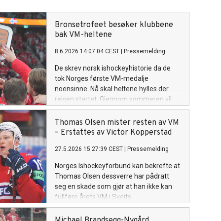
Bronsetrofeet besøker klubbene
bak VM-heltene
8.6.2026 14:07:04 CEST
|
Pressemelding
De skrev norsk ishockeyhistorie da de
tok Norges første VM-medalje
noensinne. Nå skal heltene hylles der
reisen startet. Gjennom sommeren vil
spillere fra det norske bronselaget og
det historiske VM-trofeet besøke en
Thomas Olsen mister resten av VM
rekke klubber og lokalmiljøer.
– Erstattes av Victor Kopperstad
27.5.2026 15:27:39 CEST
|
Pressemelding
Norges Ishockeyforbund kan bekrefte at
Thomas Olsen dessverre har pådratt
seg en skade som gjør at han ikke kan
fullføre årets VM i Sveits.
Michael Brandsegg-Nygård