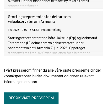
aktivitet. Det har blant annet blitt satt ny rekord i antall
representantforslag.
Stortingsrepresentanter deltar som
valgobservatører i Armenia
1.6.2026 10:07:15 CEST
|
Pressemelding
Stortingsrepresentantene Bård Hoksrud (Frp) og Mahmoud
Farahmand (H) deltar som valgobservatører under
parlamentsvalget i Armenia 7. juni 2026. Oppdraget
gjennomføres i regi av Organisasjonen for sikkerhet og
samarbeid i Europa (OSSE).
I vårt presserom finner du alle våre siste pressemeldinger,
kontaktpersoner, bilder, dokumenter og annen relevant
informasjon om oss.
BESØK VÅRT PRESSEROM