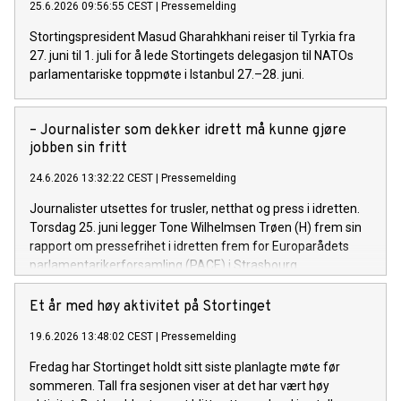
25.6.2026 09:56:55 CEST
|
Pressemelding
Stortingspresident Masud Gharahkhani reiser til Tyrkia fra
27. juni til 1. juli for å lede Stortingets delegasjon til NATOs
parlamentariske toppmøte i Istanbul 27.–28. juni.
– Journalister som dekker idrett må kunne gjøre
jobben sin fritt
24.6.2026 13:32:22 CEST
|
Pressemelding
Journalister utsettes for trusler, netthat og press i idretten.
Torsdag 25. juni legger Tone Wilhelmsen Trøen (H) frem sin
rapport om pressefrihet i idretten frem for Europarådets
parlamentarikerforsamling (PACE) i Strasbourg.
Et år med høy aktivitet på Stortinget
19.6.2026 13:48:02 CEST
|
Pressemelding
Fredag har Stortinget holdt sitt siste planlagte møte før
sommeren. Tall fra sesjonen viser at det har vært høy