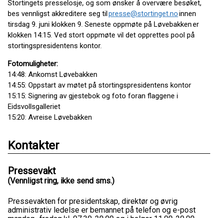
Stortingets presselosje, og som ønsker å overvære besøket,
bes vennligst akkreditere seg til
presse@stortinget.no
innen
tirsdag 9. juni klokken 9. Seneste oppmøte på Løvebakken er
klokken 14:15. Ved stort oppmøte vil det opprettes pool på
stortingspresidentens kontor.
Fotomuligheter:
14:48: Ankomst Løvebakken
14:55: Oppstart av møtet på stortingspresidentens kontor
15:15: Signering av gjestebok og foto foran flaggene i
Eidsvollsgalleriet
15:20: Avreise Løvebakken
Kontakter
Pressevakt
(Vennligst ring, ikke send sms.)
Pressevakten for presidentskap, direktør og øvrig
administrativ ledelse er bemannet på telefon og e-post