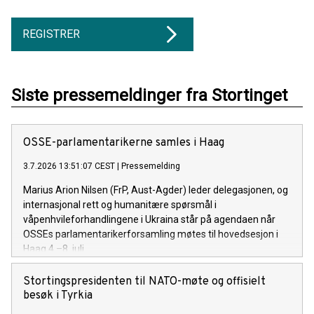
REGISTRER
Siste pressemeldinger fra Stortinget
OSSE-parlamentarikerne samles i Haag
3.7.2026 13:51:07 CEST
|
Pressemelding
Marius Arion Nilsen (FrP, Aust-Agder) leder delegasjonen, og
internasjonal rett og humanitære spørsmål i
våpenhvileforhandlingene i Ukraina står på agendaen når
OSSEs parlamentarikerforsamling møtes til hovedsesjon i
Haag 4.–8. juli.
Stortingspresidenten til NATO-møte og offisielt
besøk i Tyrkia