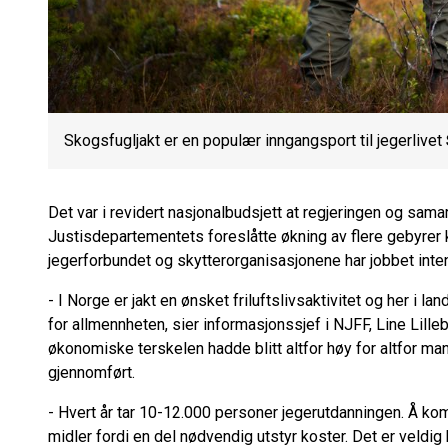
Skogsfugljakt er en populær inngangsport til jegerlivet
Det var i revidert nasjonalbudsjett at regjeringen og sam
Justisdepartementets foreslåtte økning av flere gebyrer k
jegerforbundet og skytterorganisasjonene har jobbet int
- I Norge er jakt en ønsket friluftslivsaktivitet og her i land
for allmennheten, sier informasjonssjef i NJFF, Line Lille
økonomiske terskelen hadde blitt altfor høy for altfor 
gjennomført.
- Hvert år tar 10-12.000 personer jegerutdanningen. Å ko
midler fordi en del nødvendig utstyr koster. Det er veldig