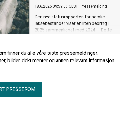
18.6.2026 09:59:50 CEST
|
Pressemelding
Den nye statusrapporten for norske
laksebestander viser en liten bedring i
2025 sammenlignet med 2024. – Dette
er ikke en utvikling som løfter villaksen
ut av krisen, sier Norges Jeger- og
Fiskerforbund (NJFF).
rom finner du alle våre siste pressemeldinger,
er, bilder, dokumenter og annen relevant informasjon
RT PRESSEROM