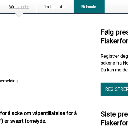
Våre kunder
Om tjenesten
Bli kunde
Følg pre
Fiskerfo
Registrer deg
sakene fra No
Du kan melde 
semelding
REGISTRE
 for å søke om våpentillatelse for å
Siste pr
) er svært fornøyde.
Fiskerfo