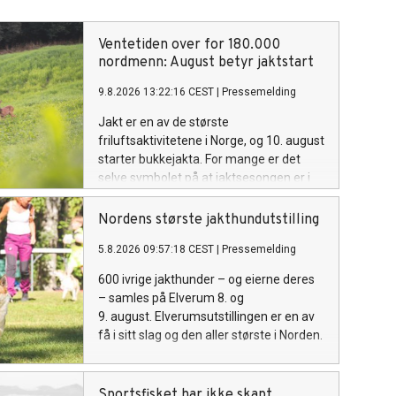
Ventetiden over for 180.000
nordmenn: August betyr jaktstart
9.8.2026 13:22:16 CEST
|
Pressemelding
Jakt er en av de største
friluftsaktivitetene i Norge, og 10. august
starter bukkejakta. For mange er det
selve symbolet på at jaktsesongen er i
gang.
Nordens største jakthundutstilling
5.8.2026 09:57:18 CEST
|
Pressemelding
600 ivrige jakthunder – og eierne deres
– samles på Elverum 8. og
9. august. Elverumsutstillingen er en av
få i sitt slag og den aller største i Norden.
Sportsfisket har ikke skapt