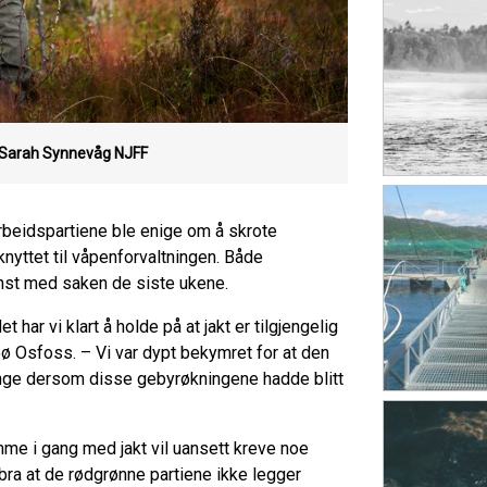
Sarah Synnevåg
NJFF
arbeidspartiene ble enige om å skrote
nyttet til våpenforvaltningen. Både
enst med saken de siste ukene.
et har vi klart å holde på at jakt er tilgjengelig
bø Osfoss. – Vi var dypt bekymret for at den
mange dersom disse gebyrøkningene hadde blitt
mme i gang med jakt vil uansett kreve noe
 bra at de rødgrønne partiene ikke legger