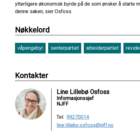
ytterligere økonomisk byrde på de som ønsker å starte med jak
denne saken, sier Osfoss.
Nøkkelord
våpengebyr
senterpartiet
arbeiderpartiet
revide
Kontakter
Line Lillebø Osfoss
Informasjonssjef
NJFF
Tel:
99270014
line.lillebo.osfoss@njff.no