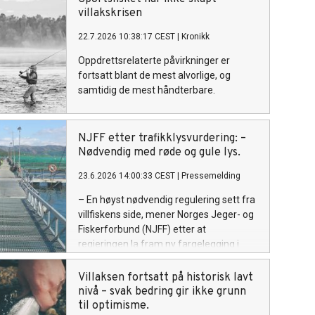
villakskrisen
22.7.2026 10:38:17 CEST
|
Kronikk
Oppdrettsrelaterte påvirkninger er
fortsatt blant de mest alvorlige, og
samtidig de mest håndterbare.
NJFF etter trafikklysvurdering: –
Nødvendig med røde og gule lys.
23.6.2026 14:00:33 CEST
|
Pressemelding
– En høyst nødvendig regulering sett fra
villfiskens side, mener Norges Jeger- og
Fiskerforbund (NJFF) etter at
regjeringen la fram ny fargelegging i
trafikklyssystemet for havbruk.
Villaksen fortsatt på historisk lavt
nivå – svak bedring gir ikke grunn
til optimisme.