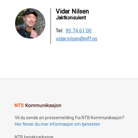
Vidar Nilsen
Jaktkonsulent
Tel:
95 74 61 00
vidar.nilsen@njff.no
Vil du sende en pressemelding fra NTB Kommunikasjon?
Her finner du mer informasjon om tjenesten
NTB besøksadresse