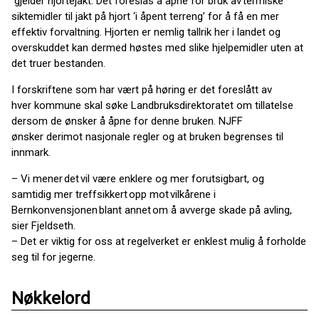
gjelder hjortejakt. Det foreslås å åpne for bruk av termiske
siktemidler til jakt på hjort ‘i åpent terreng’ for å få en mer
effektiv forvaltning. Hjorten er nemlig tallrik her i landet og
overskuddet kan dermed høstes med slike hjelpemidler uten at
det truer bestanden.
I forskriftene som har vært på høring er det foreslått av
hver kommune skal søke Landbruksdirektoratet om tillatelse
dersom de ønsker å åpne for denne bruken. NJFF
ønsker derimot nasjonale regler og at bruken begrenses til
innmark.
– Vi mener det vil være enklere og mer forutsigbart, og
samtidig mer treffsikkert opp mot vilkårene i
Bernkonvensjonen blant annet om å avverge skade på avling,
sier Fjeldseth.
– Det er viktig for oss at regelverket er enklest mulig å forholde
seg til for jegerne.
Nøkkelord