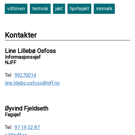
viltloven
termisk
jakt
hjortejakt
innmark
Kontakter
Line Lillebø Osfoss
Informasjonssjef
NJFF
Tel:
99270014
line.lillebo.osfoss@njff.no
Øyvind Fjeldseth
Fagsjef
Tel:
97 19 32 87