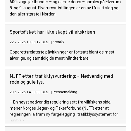
600 ivrige jakthunder – og eierne deres – samles på Elverum
8. og 9. august. Elverumsutstillingen er en av få i sitt slag og
den aller største i Norden.
Sportsfisket har ikke skapt villakskrisen
22.7.2026 10:38:17 CEST
|
Kronikk
Oppdrettsrelaterte påvirkninger er fortsatt blant de mest
alvorlige, og samtidig de mest håndterbare.
NJFF etter trafikklysvurdering: – Nødvendig med
røde og gule lys.
23.6.2026 14:00:33 CEST
|
Pressemelding
– En høyst nødvendig regulering sett fra villfiskens side,
mener Norges Jeger- og Fiskerforbund (NJFF) etter at
regjeringen la fram ny fargelegging i trafikklyssystemet for
havbruk.