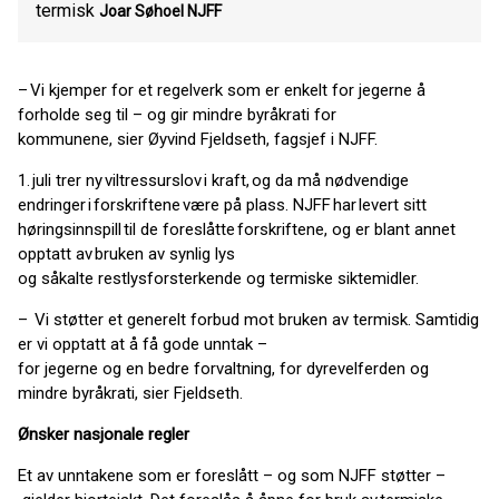
termisk
Joar Søhoel
NJFF
– Vi kjemper for et regelverk som er enkelt for jegerne å
forholde seg til – og gir mindre byråkrati for
kommunene, sier Øyvind Fjeldseth, fagsjef i NJFF.
1. juli trer ny viltressurslov i kraft, og da må nødvendige
endringer i forskriftene være på plass. NJFF har levert sitt
høringsinnspill til de foreslåtte forskriftene, og er blant annet
opptatt av bruken av synlig lys
og såkalte restlysforsterkende og termiske siktemidler.
– Vi støtter et generelt forbud mot bruken av termisk. Samtidig
er vi opptatt at å få gode unntak –
for jegerne og en bedre forvaltning, for dyrevelferden og
mindre byråkrati, sier Fjeldseth.
Ønsker nasjonale regler
Et av unntakene som er foreslått – og som NJFF støtter –