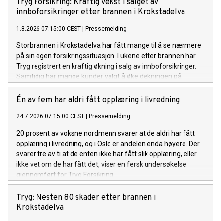
Tryg Forsikring: Kraftig vekst i salget av
innboforsikringer etter brannen i Krokstadelva
1.8.2026 07:15:00 CEST
|
Pressemelding
Storbrannen i Krokstadelva har fått mange til å se nærmere
på sin egen forsikringssituasjon. I ukene etter brannen har
Tryg registrert en kraftig økning i salg av innboforsikringer.
Samtidig har mange kunder valgt å øke dekningen på
innboforsikringen de allerede har.
Én av fem har aldri fått opplæring i livredning
24.7.2026 07:15:00 CEST
|
Pressemelding
20 prosent av voksne nordmenn svarer at de aldri har fått
opplæring i livredning, og i Oslo er andelen enda høyere. Der
svarer tre av ti at de enten ikke har fått slik opplæring, eller
ikke vet om de har fått det, viser en fersk undersøkelse
gjennomført for Tryg Forsikring.
Tryg: Nesten 80 skader etter brannen i
Krokstadelva