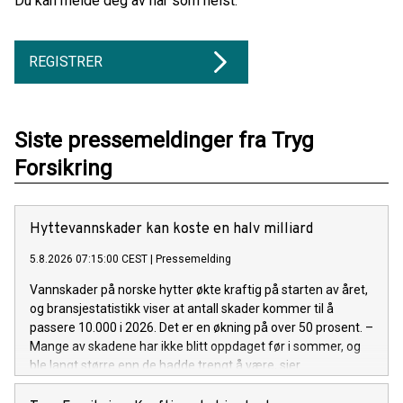
Du kan melde deg av når som helst.
REGISTRER
Siste pressemeldinger fra Tryg
Forsikring
Hyttevannskader kan koste en halv milliard
5.8.2026 07:15:00 CEST
|
Pressemelding
Vannskader på norske hytter økte kraftig på starten av året,
og bransjestatistikk viser at antall skader kommer til å
passere 10.000 i 2026. Det er en økning på over 50 prosent. –
Mange av skadene har ikke blitt oppdaget før i sommer, og
ble langt større enn de hadde trengt å være, sier
kommunikasjonsrådgiver Espen Borge i Tryg Forsikring.