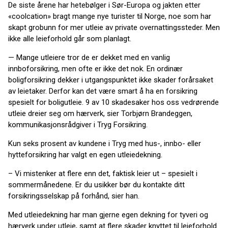
De siste årene har hetebølger i Sør-Europa og jakten etter
«coolcation» bragt mange nye turister til Norge, noe som har
skapt grobunn for mer utleie av private overnattingssteder. Men
ikke alle leieforhold går som planlagt.
— Mange utleiere tror de er dekket med en vanlig
innboforsikring, men ofte er ikke det nok. En ordinær
boligforsikring dekker i utgangspunktet ikke skader forårsaket
av leietaker. Derfor kan det være smart å ha en forsikring
spesielt for boligutleie. 9 av 10 skadesaker hos oss vedrørende
utleie dreier seg om hærverk, sier Torbjørn Brandeggen,
kommunikasjonsrådgiver i Tryg Forsikring.
Kun seks prosent av kundene i Tryg med hus-, innbo- eller
hytteforsikring har valgt en egen utleiedekning.
– Vi mistenker at flere enn det, faktisk leier ut – spesielt i
sommermånedene. Er du usikker bør du kontakte ditt
forsikringsselskap på forhånd, sier han.
Med utleiedekning har man gjerne egen dekning for tyveri og
hærverk under utleie, samt at flere skader knyttet til leieforhold