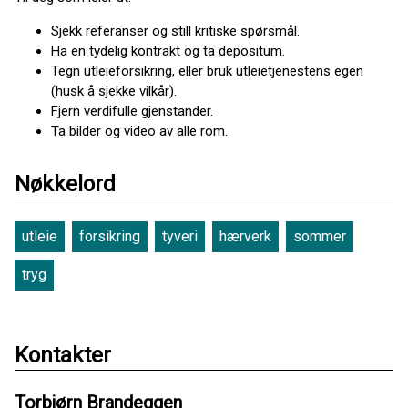
Sjekk referanser og still kritiske spørsmål.
Ha en tydelig kontrakt og ta depositum.
Tegn utleieforsikring, eller bruk utleietjenestens egen
(husk å sjekke vilkår).
Fjern verdifulle gjenstander.
Ta bilder og video av alle rom.
Nøkkelord
utleie
forsikring
tyveri
hærverk
sommer
tryg
Kontakter
Torbjørn Brandeggen