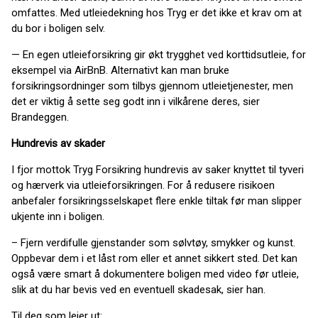
omfattes. Med utleiedekning hos Tryg er det ikke et krav om at
du bor i boligen selv.
— En egen utleieforsikring gir økt trygghet ved korttidsutleie, for
eksempel via AirBnB. Alternativt kan man bruke
forsikringsordninger som tilbys gjennom utleietjenester, men
det er viktig å sette seg godt inn i vilkårene deres, sier
Brandeggen.
Hundrevis av skader
I fjor mottok Tryg Forsikring hundrevis av saker knyttet til tyveri
og hærverk via utleieforsikringen. For å redusere risikoen
anbefaler forsikringsselskapet flere enkle tiltak før man slipper
ukjente inn i boligen.
– Fjern verdifulle gjenstander som sølvtøy, smykker og kunst.
Oppbevar dem i et låst rom eller et annet sikkert sted. Det kan
også være smart å dokumentere boligen med video før utleie,
slik at du har bevis ved en eventuell skadesak, sier han.
Til deg som leier ut: