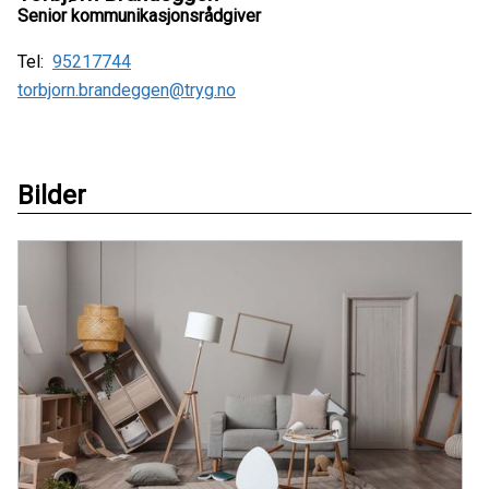
Senior kommunikasjonsrådgiver
Tel:
95217744
torbjorn.brandeggen@tryg.no
Bilder