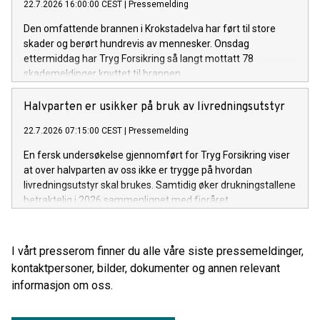
22.7.2026 16:00:00 CEST
|
Pressemelding
Den omfattende brannen i Krokstadelva har ført til store
skader og berørt hundrevis av mennesker. Onsdag
ettermiddag har Tryg Forsikring så langt mottatt 78
skademeldinger knyttet til brannen.
Halvparten er usikker på bruk av livredningsutstyr
22.7.2026 07:15:00 CEST
|
Pressemelding
En fersk undersøkelse gjennomført for Tryg Forsikring viser
at over halvparten av oss ikke er trygge på hvordan
livredningsutstyr skal brukes. Samtidig øker drukningstallene
betraktelig i 2026 sammenlignet med fjoråret.
I vårt presserom finner du alle våre siste pressemeldinger,
kontaktpersoner, bilder, dokumenter og annen relevant
informasjon om oss.