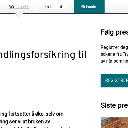
Våre kunder
Om tjenesten
Bli kunde
Følg pre
Registrer deg
dlingsforsikring til
sakene fra Tr
av når som he
REGISTRE
Siste pr
ng fortsetter å øke, selv om
ring ser vi at bruken av