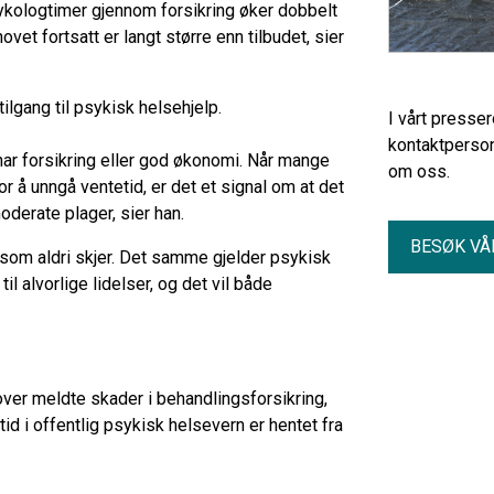
sykologtimer gjennom forsikring øker dobbelt
vet fortsatt er langt større enn tilbudet, sier
tilgang til psykisk helsehjelp.
I vårt presse
kontaktperson
har forsikring eller god økonomi. Når mange
om oss.
r å unngå ventetid, er det et signal om at det
oderate plager, sier han.
BESØK VÅ
 som aldri skjer. Det samme gjelder psykisk
til alvorlige lidelser, og det vil både
over meldte skader i behandlingsforsikring,
id i offentlig psykisk helsevern er hentet fra