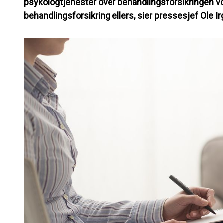
psykologtjenester over behandlingsforsikringen v
behandlingsforsikring ellers, sier pressesjef Ole Ir