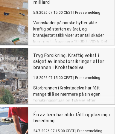
milliard
5.8.2026 07:15:00 CEST
|
Pressemelding
Vannskader på norske hytter økte
kraftig på starten av året, og
bransjestatistikk viser at antall skader
kommer til å passere 10.000 i 2026. Det
er en økning på over 50 prosent. –
Mange av skadene har ikke blitt
Tryg Forsikring: Kraftig vekst i
oppdaget før i sommer, og ble langt
salget av innboforsikringer etter
større enn de hadde trengt å være, sier
brannen i Krokstadelva
kommunikasjonsrådgiver Espen Borge i
1.8.2026 07:15:00 CEST
|
Pressemelding
Tryg Forsikring.
Storbrannen i Krokstadelva har fått
mange til å se nærmere på sin egen
forsikringssituasjon. I ukene etter
brannen har Tryg registrert en kraftig
økning i salg av innboforsikringer.
Én av fem har aldri fått opplæring i
Samtidig har mange kunder valgt å øke
livredning
dekningen på innboforsikringen de
24.7.2026 07:15:00 CEST
|
Pressemelding
allerede har.