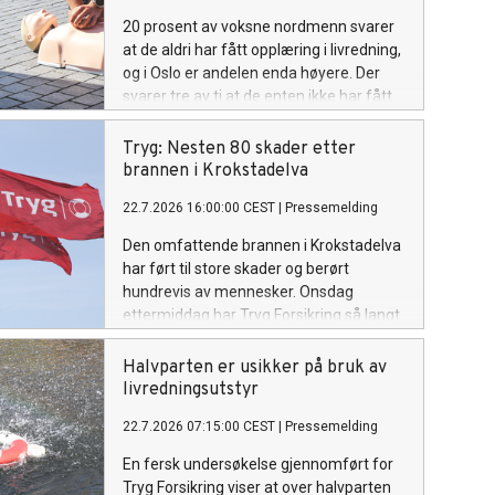
20 prosent av voksne nordmenn svarer
at de aldri har fått opplæring i livredning,
og i Oslo er andelen enda høyere. Der
svarer tre av ti at de enten ikke har fått
slik opplæring, eller ikke vet om de har
fått det, viser en fersk undersøkelse
Tryg: Nesten 80 skader etter
gjennomført for Tryg Forsikring.
brannen i Krokstadelva
22.7.2026 16:00:00 CEST
|
Pressemelding
Den omfattende brannen i Krokstadelva
har ført til store skader og berørt
hundrevis av mennesker. Onsdag
ettermiddag har Tryg Forsikring så langt
mottatt 78 skademeldinger knyttet til
brannen.
Halvparten er usikker på bruk av
livredningsutstyr
22.7.2026 07:15:00 CEST
|
Pressemelding
En fersk undersøkelse gjennomført for
Tryg Forsikring viser at over halvparten