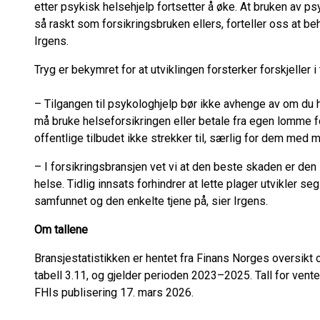
etter psykisk helsehjelp fortsetter å øke. At bruken av p
så raskt som forsikringsbruken ellers, forteller oss at beho
Irgens.
Tryg er bekymret for at utviklingen forsterker forskjeller i 
– Tilgangen til psykologhjelp bør ikke avhenge av om du 
må bruke helseforsikringen eller betale fra egen lomme fo
offentlige tilbudet ikke strekker til, særlig for dem med m
– I forsikringsbransjen vet vi at den beste skaden er den
helse. Tidlig innsats forhindrer at lette plager utvikler seg 
samfunnet og den enkelte tjene på, sier Irgens.
Om tallene
Bransjestatistikken er hentet fra Finans Norges oversikt 
tabell 3.11, og gjelder perioden 2023–2025. Tall for ventet
FHIs publisering 17. mars 2026.