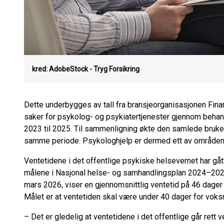
kred: AdobeStock - Tryg Forsikring
Dette underbygges av tall fra bransjeorganisasjonen Finan
saker for psykolog- og psykiatertjenester gjennom behan
2023 til 2025. Til sammenligning økte den samlede bruke
samme periode. Psykologhjelp er dermed ett av områden
Ventetidene i det offentlige psykiske helsevernet har gåt
målene i Nasjonal helse- og samhandlingsplan 2024–2027. T
mars 2026, viser en gjennomsnittlig ventetid på 46 dager
Målet er at ventetiden skal være under 40 dager for voks
– Det er gledelig at ventetidene i det offentlige går rett v