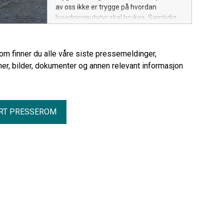
av oss ikke er trygge på hvordan
livredningsutstyr skal brukes. Samtidig
øker drukningstallene betraktelig i 2026
sammenlignet med fjoråret.
rom finner du alle våre siste pressemeldinger,
er, bilder, dokumenter og annen relevant informasjon
RT PRESSEROM