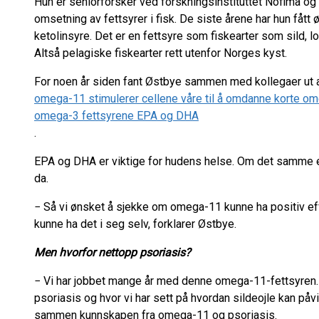
Hun er seniorforsker ved forskningsinstituttet Nofima og h
omsetning av fettsyrer i fisk. De siste årene har hun fått
ketolinsyre. Det er en fettsyre som fiskearter som sild, lo
Altså pelagiske fiskearter rett utenfor Norges kyst.
For noen år siden fant Østbye sammen med kollegaer ut 
omega-11 stimulerer cellene våre til å omdanne korte ome
omega-3 fettsyrene EPA og DHA
.
EPA og DHA er viktige for hudens helse. Om det samme er
da.
− Så vi ønsket å sjekke om omega-11 kunne ha positiv e
kunne ha det i seg selv, forklarer Østbye.
Men hvorfor nettopp psoriasis?
− Vi har jobbet mange år med denne omega-11-fettsyren. I
psoriasis og hvor vi har sett på hvordan sildeojle kan påv
sammen kunnskapen fra omega-11 og psoriasis.