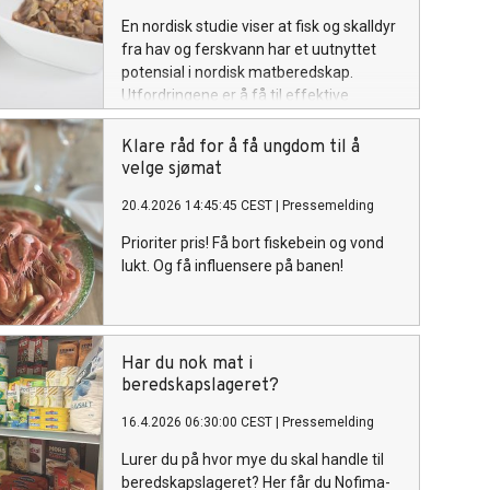
En nordisk studie viser at fisk og skalldyr
fra hav og ferskvann har et uutnyttet
potensial i nordisk matberedskap.
Utfordringene er å få til effektive
forsyningskjeder, og å få folk i Norden til
å spise sjømaten.
Klare råd for å få ungdom til å
velge sjømat
20.4.2026 14:45:45 CEST
|
Pressemelding
Prioriter pris! Få bort fiskebein og vond
lukt. Og få influensere på banen!
Har du nok mat i
beredskapslageret?
16.4.2026 06:30:00 CEST
|
Pressemelding
Lurer du på hvor mye du skal handle til
beredskapslageret? Her får du Nofima-