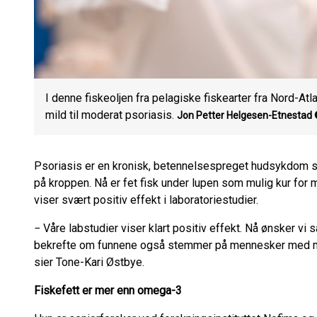
I denne fiskeoljen fra pelagiske fiskearter fra Nord-At
mild til moderat psoriasis.
Jon Petter Helgesen-Etnestad
Psoriasis er en kronisk, betennelsespreget hudsykdom s
på kroppen. Nå er fet fisk under lupen som mulig kur for mi
viser svært positiv effekt i laboratoriestudier.
− Våre labstudier viser klart positiv effekt. Nå ønsker v
bekrefte om funnene også stemmer på mennesker med mi
sier Tone-Kari Østbye.
Fiskefett er mer enn omega-3