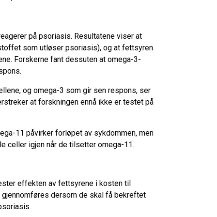
reagerer på psoriasis. Resultatene viser at
offet som utløser psoriasis), og at fettsyren
ene. Forskerne fant dessuten at omega-3-
espons.
ellene, og omega-3 som gir sen respons, ser
erstreker at forskningen ennå ikke er testet på
ega-11 påvirker forløpet av sykdommen, men
le celler igjen når de tilsetter omega-11.
ster effekten av fettsyrene i kosten til
gjennomføres dersom de skal få bekreftet
soriasis.