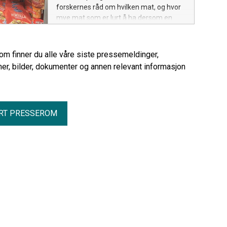
forskernes råd om hvilken mat, og hvor
mye mat som er lurt å ha dersom en
krise oppstår.
rom finner du alle våre siste pressemeldinger,
er, bilder, dokumenter og annen relevant informasjon
RT PRESSEROM