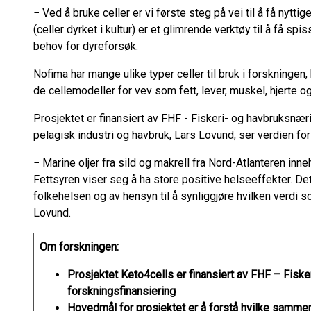
− Ved å bruke celler er vi første steg på vei til å få nytt
(celler dyrket i kultur) er et glimrende verktøy til å få s
behov for dyreforsøk.
Nofima har mange ulike typer celler til bruk i forskningen,
de cellemodeller for vev som fett, lever, muskel, hjerte og
Prosjektet er finansiert av FHF - Fiskeri- og havbruksnær
pelagisk industri og havbruk, Lars Lovund, ser verdien fo
− Marine oljer fra sild og makrell fra Nord-Atlanteren inne
Fettsyren viser seg å ha store positive helseeffekter. Det
folkehelsen og av hensyn til å synliggjøre hvilken verdi s
Lovund.
Om forskningen:
Prosjektet Keto4cells er finansiert av FHF – Fisk
forskningsfinansiering
Hovedmål for prosjektet er å forstå hvilke samme