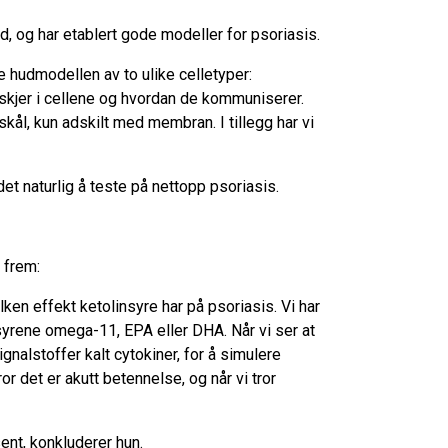
og har etablert gode modeller for psoriasis.
ne hudmodellen av to ulike celletyper:
 skjer i cellene og hvordan de kommuniserer.
kål, kun adskilt med membran. I tillegg har vi
t naturlig å teste på nettopp psoriasis.
 frem:
ilken effekt ketolinsyre har på psoriasis. Vi har
tsyrene omega-11, EPA eller DHA. Når vi ser at
ignalstoffer kalt cytokiner, for å simulere
ror det er akutt betennelse, og når vi tror
sent, konkluderer hun.