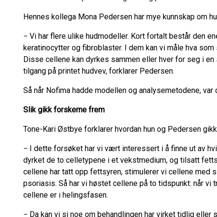
Hennes kollega Mona Pedersen har mye kunnskap om hud, 
− Vi har flere ulike hudmodeller. Kort fortalt består den e
keratinocytter og fibroblaster. I dem kan vi måle hva som
Disse cellene kan dyrkes sammen eller hver for seg i en s
tilgang på printet hudvev, forklarer Pedersen.
Så når Nofima hadde modellen og analysemetodene, var de
Slik gikk forskerne frem
Tone-Kari Østbye forklarer hvordan hun og Pedersen gikk
− I dette forsøket har vi vært interessert i å finne ut av hv
dyrket de to celletypene i et vekstmedium, og tilsatt fet
cellene har tatt opp fettsyren, stimulerer vi cellene med s
psoriasis. Så har vi høstet cellene på to tidspunkt: når vi t
cellene er i helingsfasen.
− Da kan vi si noe om behandlingen har virket tidlig eller 