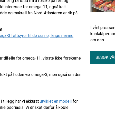
ar lang fartstid fra å forske på fett og
 økt interesse for omega-11, også kalt
dde og makrell fra Nord-Atlanteren er rik på.
I vårt presse
at
kontaktperson
ga-3 fettsyrer til de sunne, lange marine
om oss.
BESØK VÅ
 tilfelle for omega-11, visste ikke forskerne
ffekt på huden via omega-3, men også om den
 tillegg har vi akkurat
utviklet en modell
for
irke psoriasis. Vi ønsket derfor å koble