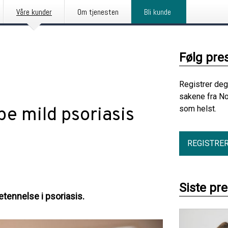
Våre kunder
Om tjenesten
Bli kunde
Følg pre
Registrer deg
sakene fra No
pe mild psoriasis
som helst.
REGISTRE
Siste pr
etennelse i psoriasis.