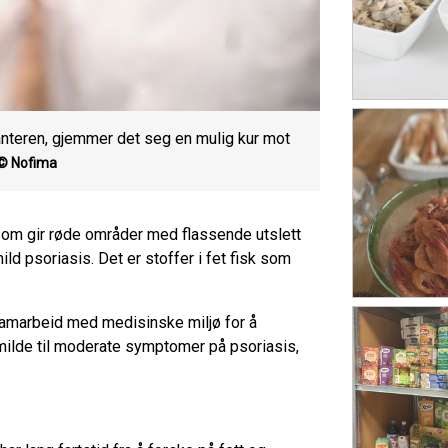
lanteren, gjemmer det seg en mulig kur mot
© Nofima
om gir røde områder med flassende utslett
ld psoriasis. Det er stoffer i fet fisk som
i samarbeid med medisinske miljø for å
lde til moderate symptomer på psoriasis,