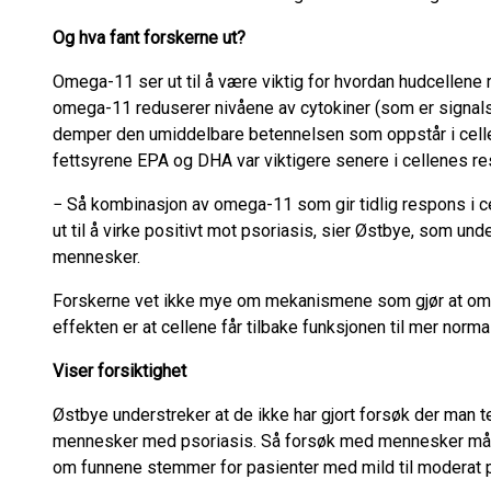
Og hva fant forskerne ut?
Omega-11 ser ut til å være viktig for hvordan hudcellene 
omega-11 reduserer nivåene av cytokiner (som er signalst
demper den umiddelbare betennelsen som oppstår i cell
fettsyrene EPA og DHA var viktigere senere i cellenes r
− Så kombinasjon av omega-11 som gir tidlig respons i c
ut til å virke positivt mot psoriasis, sier Østbye, som und
mennesker.
Forskerne vet ikke mye om mekanismene som gjør at om
effekten er at cellene får tilbake funksjonen til mer norma
Viser forsiktighet
Østbye understreker at de ikke har gjort forsøk der man te
mennesker med psoriasis. Så forsøk med mennesker må 
om funnene stemmer for pasienter med mild til moderat p