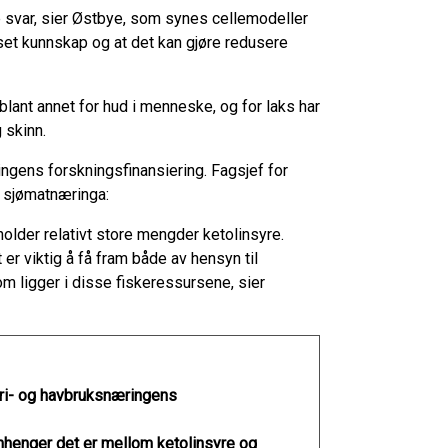
ige svar, sier Østbye, som synes cellemodeller
pisset kunnskap og at det kan gjøre redusere
 blant annet for hud i menneske, og for laks har
 skinn.
ingens forskningsfinansiering. Fagsjef for
r sjømatnæringa:
holder relativt store mengder ketolinsyre.
 er viktig å få fram både av hensyn til
om ligger i disse fiskeressursene, sier
eri- og havbruksnæringens
nhenger det er mellom ketolinsyre og