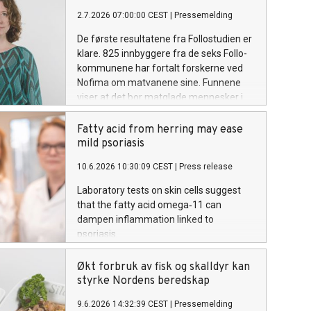
2.7.2026 07:00:00 CEST
|
Pressemelding
De første resultatene fra Follostudien er
klare. 825 innbyggere fra de seks Follo-
kommunene har fortalt forskerne ved
Nofima om matvanene sine. Funnene
viser at det bor matglade mennesker i
hele regionen, selv om flertallet
prioriterer sunnhet over ren nytelse i
Fatty acid from herring may ease
matveien.
mild psoriasis
10.6.2026 10:30:09 CEST
|
Press release
Laboratory tests on skin cells suggest
that the fatty acid omega‑11 can
dampen inflammation linked to
psoriasis.
Økt forbruk av fisk og skalldyr kan
styrke Nordens beredskap
9.6.2026 14:32:39 CEST
|
Pressemelding