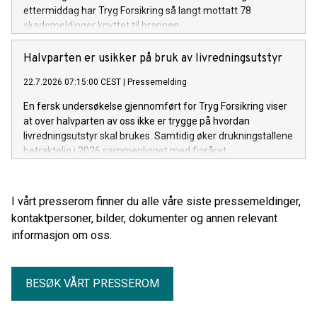
ettermiddag har Tryg Forsikring så langt mottatt 78
skademeldinger knyttet til brannen.
Halvparten er usikker på bruk av livredningsutstyr
22.7.2026 07:15:00 CEST
|
Pressemelding
En fersk undersøkelse gjennomført for Tryg Forsikring viser
at over halvparten av oss ikke er trygge på hvordan
livredningsutstyr skal brukes. Samtidig øker drukningstallene
betraktelig i 2026 sammenlignet med fjoråret.
I vårt presserom finner du alle våre siste pressemeldinger,
kontaktpersoner, bilder, dokumenter og annen relevant
informasjon om oss.
BESØK VÅRT PRESSEROM