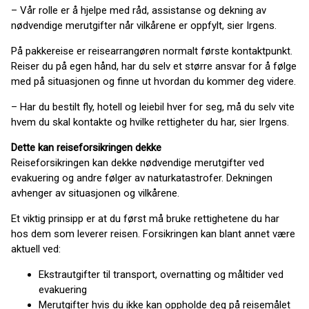
– Vår rolle er å hjelpe med råd, assistanse og dekning av
nødvendige merutgifter når vilkårene er oppfylt, sier Irgens.
På pakkereise er reisearrangøren normalt første kontaktpunkt.
Reiser du på egen hånd, har du selv et større ansvar for å følge
med på situasjonen og finne ut hvordan du kommer deg videre.
– Har du bestilt fly, hotell og leiebil hver for seg, må du selv vite
hvem du skal kontakte og hvilke rettigheter du har, sier Irgens.
Dette kan reiseforsikringen dekke
Reiseforsikringen kan dekke nødvendige merutgifter ved
evakuering og andre følger av naturkatastrofer. Dekningen
avhenger av situasjonen og vilkårene.
Et viktig prinsipp er at du først må bruke rettighetene du har
hos dem som leverer reisen. Forsikringen kan blant annet være
aktuell ved:
Ekstrautgifter til transport, overnatting og måltider ved
evakuering
Merutgifter hvis du ikke kan oppholde deg på reisemålet