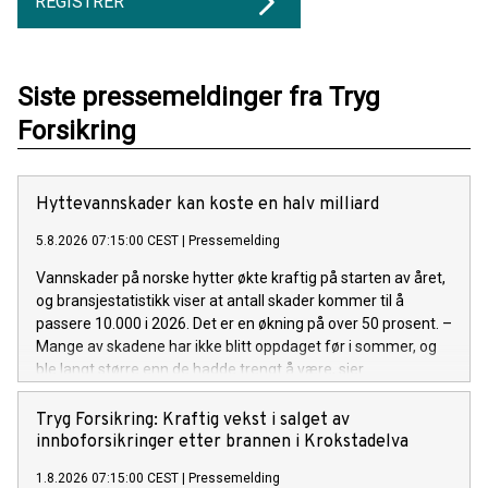
REGISTRER
Siste pressemeldinger fra Tryg
Forsikring
Hyttevannskader kan koste en halv milliard
5.8.2026 07:15:00 CEST
|
Pressemelding
Vannskader på norske hytter økte kraftig på starten av året,
og bransjestatistikk viser at antall skader kommer til å
passere 10.000 i 2026. Det er en økning på over 50 prosent. –
Mange av skadene har ikke blitt oppdaget før i sommer, og
ble langt større enn de hadde trengt å være, sier
kommunikasjonsrådgiver Espen Borge i Tryg Forsikring.
Tryg Forsikring: Kraftig vekst i salget av
innboforsikringer etter brannen i Krokstadelva
1.8.2026 07:15:00 CEST
|
Pressemelding