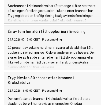
Storbrannen i Krokstadelva har fått mange til å se nærmere
på sin egen forsikringssituasjon. I ukene etter brannen har
Tryg registrert en kraftig økning i salg av innboforsikringer.
Samtidig har mange kunder valgt å øke dekningen på
innboforsikringen de allerede har.
Én av fem har aldri fått opplæring i livredning
24.7.2026 07:15:00 CEST
|
Pressemelding
20 prosent av voksne nordmenn svarer at de aldri har fått
opplæring i livredning, og i Oslo er andelen enda høyere. Der
svarer tre av ti at de enten ikke har fått slik opplæring, eller
ikke vet om de har fått det, viser en fersk undersøkelse
gjennomført for Tryg Forsikring.
Tryg: Nesten 80 skader etter brannen i
Krokstadelva
22.7.2026 16:00:00 CEST
|
Pressemelding
Den omfattende brannen i Krokstadelva har ført til store
skader og berørt hundrevis av mennesker. Onsdag