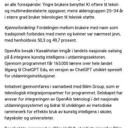
av alle forespørsler. Yngre brukere benytter KI oftere til tekst-
og multimedierelaterte oppgaver, mens aldersgruppen 25–34 år
i større grad bruker teknologien til teknisk støtte.
Kjønnsfordeling:
Fordelingen mellom brukere med navn som
tradisjonelt forbindes med menn og kvinner var nærmest jevn,
med henholdsvis 50,3 og 49,7 prosent.
OpenAIs besøk i Kasakhstan inngår i landets nasjonale satsing
på å integrere kunstig intelligens i utdanningssektoren.
Gjennom programmet får 165.000 lærere over hele landet
tilgang til ChatGPT Edu, en versjon av ChatGPT utviklet spesielt
for utdanningsinstitusjoner.
Initiativet gjennomføres i samarbeid med Bilim Group, som er
teknologisk integrasjonspartner for programmet. Selskapet har
ansvar for integreringen av OpenAIs teknologi i det nasjonale
utdanningssystemet og bidrar til utviklingen av metodiske
rammeverk for effektiv bruk av kunstig intelligens i skoler,
høyskoler og universiteter.