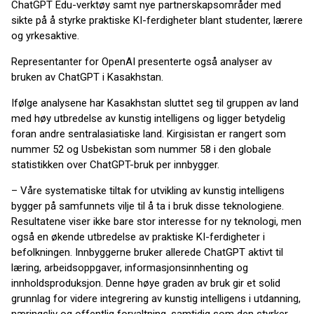
ChatGPT Edu-verktøy samt nye partnerskapsområder med
sikte på å styrke praktiske KI-ferdigheter blant studenter, lærere
og yrkesaktive.
Representanter for OpenAI presenterte også analyser av
bruken av ChatGPT i Kasakhstan.
Ifølge analysene har Kasakhstan sluttet seg til gruppen av land
med høy utbredelse av kunstig intelligens og ligger betydelig
foran andre sentralasiatiske land. Kirgisistan er rangert som
nummer 52 og Usbekistan som nummer 58 i den globale
statistikken over ChatGPT-bruk per innbygger.
– Våre systematiske tiltak for utvikling av kunstig intelligens
bygger på samfunnets vilje til å ta i bruk disse teknologiene.
Resultatene viser ikke bare stor interesse for ny teknologi, men
også en økende utbredelse av praktiske KI-ferdigheter i
befolkningen. Innbyggerne bruker allerede ChatGPT aktivt til
læring, arbeidsoppgaver, informasjonsinnhenting og
innholdsproduksjon. Denne høye graden av bruk gir et solid
grunnlag for videre integrering av kunstig intelligens i utdanning,