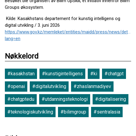
Besøket ble organisert av Bilim UpSkill, et initiativ innenfor Bilim
Groups økosystem.
Kilde: Kasakhstans departement for kunstig intelligens og
digital utvikling / 3. juni 2026
https://www.gov.kz/memleket/entities/maidd/press/news/detail
lang=en
Nøkkelord
#kasakhstan
#kunstigintelligens
#ki
#chatgpt
#openai
#digitalutvikling
#zhaslanmadiyev
#chatgptedu
#utdanningsteknologi
#digitalisering
#teknologiskutvikling
#bilimgroup
#sentralasia