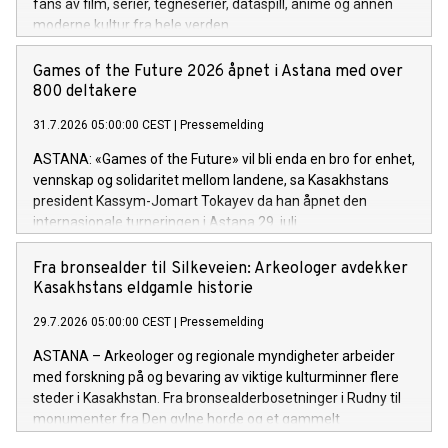
fans av film, serier, tegneserier, dataspill, anime og annen
moderne kultur fra hele verden.
Games of the Future 2026 åpnet i Astana med over
800 deltakere
31.7.2026 05:00:00 CEST
|
Pressemelding
ASTANA: «Games of the Future» vil bli enda en bro for enhet,
vennskap og solidaritet mellom landene, sa Kasakhstans
president Kassym-Jomart Tokayev da han åpnet den
internasjonale turneringen i Astana 29. juli.
Fra bronsealder til Silkeveien: Arkeologer avdekker
Kasakhstans eldgamle historie
29.7.2026 05:00:00 CEST
|
Pressemelding
ASTANA – Arkeologer og regionale myndigheter arbeider
med forskning på og bevaring av viktige kulturminner flere
steder i Kasakhstan. Fra bronsealderbosetninger i Rudny til
monumenter fra Den gylne horde og et gammelt
handelsknutepunkt ved Det kaspiske hav, gir arbeidet ny