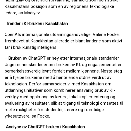
næringsliv og offentlig forvaltning, samtidig som den styrker
Kasakhstans posisjon som en av regionens teknologiske
ledere, sa Madiyev.
Trender i KI-bruken i Kasakhstan
OpenAIs internasjonale utdanningsansvarlige, Valerie Focke,
fremhevet at Kasakhstan allerede er blant landene som aktivt
tar i bruk kunstig intelligens.
– Bruken av ChatGPT er høy etter internasjonale standarder.
Unge mennesker leder an i bruken av KI, og engasjementet er
bemerkelsesverdig jevnt fordelt mellom kjønnene. Neste steg
er å hjelpe brukerne med å hente enda større verdi ut av
teknologien. Derfor samarbeider vi med Kasakhstan om
utdanningsinitiativer som kombinerer ansvarlig bruk av KI-
verktøy med opplæring av lærere, lokal implementering og
evaluering av resultater, slik at tilgang til teknologi omsettes til
reelle muligheter for studenter, lærere og framtidige
yrkesutøvere, sa Focke.
Analyse av ChatGPT-bruken i Kasakhstan