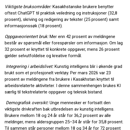
Viktigste bruksområder:
Kasakhstanske brukere benytter
oftest ChatGPT til praktisk veiledning og instruksjoner (32,8
prosent), skriving og redigering av tekster (25 prosent) samt
informasjonssøk (18 prosent).
Oppgaveorientert bruk:
Mer enn 42 prosent av meldingene
består av spørsmål eller forespørsler om informasjon. Om lag
32 prosent er knyttet til konkrete oppgaver, mens 26 prosent
gjelder selvutfoldelse og kreative formål.
Integrering i arbeidslivet:
Kunstig intelligens blir i økende grad
brukt som et profesjonelt verktøy. Per mars 2026 var 23
prosent av meldingene fra brukere i Kasakhstan knyttet til
arbeidsrelaterte aktiviteter. I denne sammenhengen brukes KI
særlig til tekstrelaterte oppgaver og teknisk bistand.
Demografisk oversikt:
Unge mennesker er fortsatt den
viktigste drivkraften bak utbredelsen av kunstig intelligens.
Brukere mellom 18 og 24 år står for 36,2 prosent av alle
meldinger, mens aldersgruppen 25–34 år står for 35,8 prosent.
Til sammen står personer mellom 18 og 34 år for 72 prosent