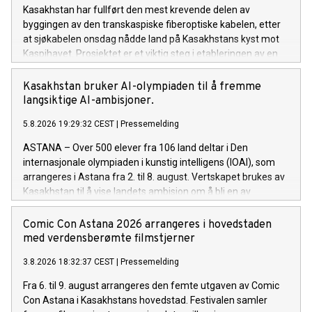
Kasakhstan har fullført den mest krevende delen av
byggingen av den transkaspiske fiberoptiske kabelen, etter
at sjøkabelen onsdag nådde land på Kasakhstans kyst mot
Kaspihavet. Prosjektet er et viktig steg i etableringen av en
ny høyhastighets digital forbindelse mellom Asia og Europa.
Kasakhstan bruker AI-olympiaden til å fremme
langsiktige AI-ambisjoner.
5.8.2026 19:29:32 CEST
|
Pressemelding
ASTANA – Over 500 elever fra 106 land deltar i Den
internasjonale olympiaden i kunstig intelligens (IOAI), som
arrangeres i Astana fra 2. til 8. august. Vertskapet brukes av
Kasakhstan til å vise landets ambisjon om å bli en av
Eurasias ledende AI-økonomier.
Comic Con Astana 2026 arrangeres i hovedstaden
med verdensberømte filmstjerner
3.8.2026 18:32:37 CEST
|
Pressemelding
Fra 6. til 9. august arrangeres den femte utgaven av Comic
Con Astana i Kasakhstans hovedstad. Festivalen samler