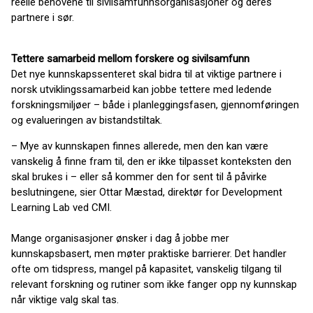
reelle behovene til sivilsamfunnsorganisasjoner og deres
partnere i sør.
Tettere samarbeid mellom forskere og sivilsamfunn
Det nye kunnskapssenteret skal bidra til at viktige partnere i
norsk utviklingssamarbeid kan jobbe tettere med ledende
forskningsmiljøer – både i planleggingsfasen, gjennomføringen
og evalueringen av bistandstiltak.
– Mye av kunnskapen finnes allerede, men den kan være
vanskelig å finne fram til, den er ikke tilpasset konteksten den
skal brukes i – eller så kommer den for sent til å påvirke
beslutningene, sier Ottar Mæstad, direktør for Development
Learning Lab ved CMI.
Mange organisasjoner ønsker i dag å jobbe mer
kunnskapsbasert, men møter praktiske barrierer. Det handler
ofte om tidspress, mangel på kapasitet, vanskelig tilgang til
relevant forskning og rutiner som ikke fanger opp ny kunnskap
når viktige valg skal tas.