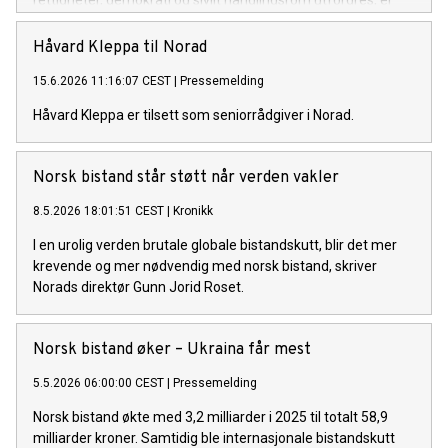
rettigheter, demokrati og sivilt handlingsrom utfordres, er
det disse forsvarerne som står i front mot overgrep og
rettighetsbrudd.
Håvard Kleppa til Norad
15.6.2026 11:16:07 CEST
|
Pressemelding
Håvard Kleppa er tilsett som seniorrådgiver i Norad.
Norsk bistand står støtt når verden vakler
8.5.2026 18:01:51 CEST
|
Kronikk
I en urolig verden brutale globale bistandskutt, blir det mer
krevende og mer nødvendig med norsk bistand, skriver
Norads direktør Gunn Jorid Roset.
Norsk bistand øker – Ukraina får mest
5.5.2026 06:00:00 CEST
|
Pressemelding
Norsk bistand økte med 3,2 milliarder i 2025 til totalt 58,9
milliarder kroner. Samtidig ble internasjonale bistandskutt