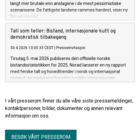
langt mer brutale enn anslagene i de mest pessimistiske
scenarioene. De fattigste landene rammes hardest, viser ny
Norad-rapport.
Tall som teller: Bistand, internasjonale kutt og
demokratisk tilbakegang
30.4.2026 13:05:33 CEST
|
Presseinvitasjon
Tirsdag 5. mai 2026 publiseres den offisielle norske
bistandsstatistikken for 2025. Norad lanserer en ny rapport
med ferske tall og hovedtrender i norsk og internasjonal
bistand, og analyserer hvordan brutale internasjonale
bistandskutt rammer verden.
I vårt presserom finner du alle våre siste pressemeldinger,
kontaktpersoner, bilder, dokumenter og annen relevant
informasjon om oss.
BESØK VÅRT PRESSEROM