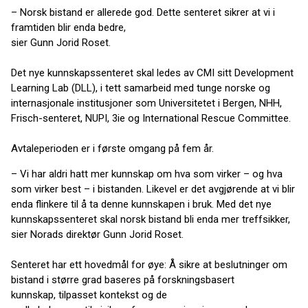
– Norsk bistand er allerede god. Dette senteret sikrer at vi i
framtiden blir enda bedre,
sier Gunn Jorid Roset.
Det nye kunnskapssenteret skal ledes av CMI sitt Development
Learning Lab (DLL), i tett samarbeid med tunge norske og
internasjonale institusjoner som Universitetet i Bergen, NHH,
Frisch-senteret, NUPI, 3ie og International Rescue Committee.
Avtaleperioden er i første omgang på fem år.
– Vi har aldri hatt mer kunnskap om hva som virker – og hva
som virker best – i bistanden. Likevel er det avgjørende at vi blir
enda flinkere til å ta denne kunnskapen i bruk. Med det nye
kunnskapssenteret skal norsk bistand bli enda mer treffsikker,
sier Norads direktør Gunn Jorid Roset.
Senteret har ett hovedmål for øye: Å sikre at beslutninger om
bistand i større grad baseres på forskningsbasert
kunnskap, tilpasset kontekst og de