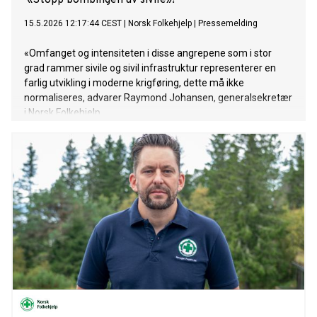
«Stopp bombingen av sivile»!
15.5.2026 12:17:44 CEST
|
Norsk Folkehjelp
|
Pressemelding
«Omfanget og intensiteten i disse angrepene som i stor
grad rammer sivile og sivil infrastruktur representerer en
farlig utvikling i moderne krigføring, dette må ikke
normaliseres, advarer Raymond Johansen, generalsekretær
i Norsk Folkehjelp.