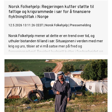
Norsk Folkehjelp: Regjeringen kutter støtte til
fattige og krigsrammede i sør for å finansiere
flyktningtiltak i Norge
12.5.2026 13:11:26 CEST
|
Norsk Folkehjelp
|
Pressemelding
Norsk Folkehjelp mener at dette er en trend over tid, og
uthuler bistanden til land i sør. Situasjonen i verden med mer
krig og uro, tilsier at vi må satse mer på fred og
forsoningsarbeid. Revidert budsjett kutter i fredsarbeidet og
det kutter i bevilgningen til land i krig og kriser, eller i
fredsprosesser, som Myanmar, Colombia og Cuba, som nå
blir trues av USA og er i en kritisk situasjon. Vi mener denne
støtten må opprettholdes.