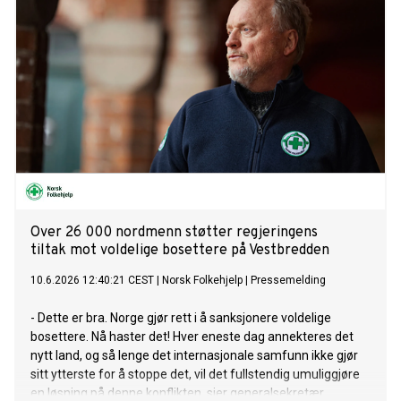
Over 26 000 nordmenn støtter regjeringens
tiltak mot voldelige bosettere på Vestbredden
10.6.2026 12:40:21 CEST
|
Norsk Folkehjelp
|
Pressemelding
- Dette er bra. Norge gjør rett i å sanksjonere voldelige
bosettere. Nå haster det! Hver eneste dag annekteres det
nytt land, og så lenge det internasjonale samfunn ikke gjør
sitt ytterste for å stoppe det, vil det fullstendig umuliggjøre
en løsning på denne konflikten, sier generalsekretær