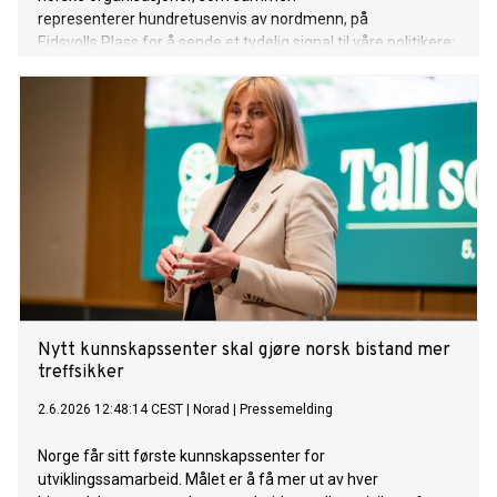
representerer hundretusenvis av nordmenn, på
Eidsvolls Plass for å sende et tydelig signal til våre politikere:
våre felles sparepenger må forvaltes med etikk, ansvar
og en trygg fremtid i sentrum.
Nytt kunnskapssenter skal gjøre norsk bistand mer
treffsikker
2.6.2026 12:48:14 CEST
|
Norad
|
Pressemelding
Norge får sitt første kunnskapssenter for
utviklingssamarbeid. Målet er å få mer ut av hver