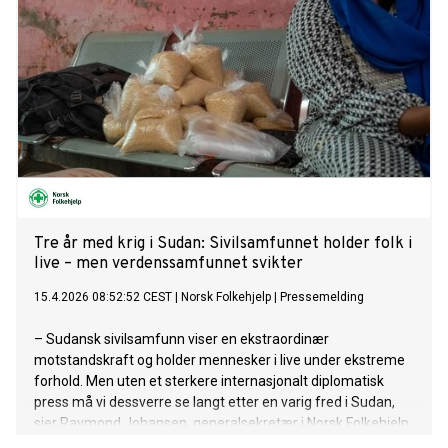
Tre år med krig i Sudan: Sivilsamfunnet holder folk i
live – men verdenssamfunnet svikter
15.4.2026 08:52:52 CEST
|
Norsk Folkehjelp
|
Pressemelding
– Sudansk sivilsamfunn viser en ekstraordinær
motstandskraft og holder mennesker i live under ekstreme
forhold. Men uten et sterkere internasjonalt diplomatisk
press må vi dessverre se langt etter en varig fred i Sudan,
sier Raymond Johansen, generalsekretær i Norsk Folkehjelp.