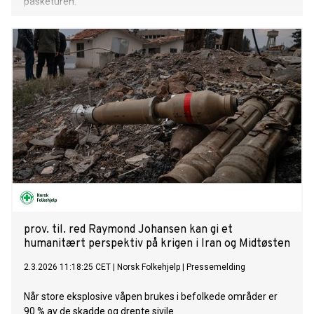
påsketuren.
prov. til. red Raymond Johansen kan gi et
humanitært perspektiv på krigen i Iran og Midtøsten
2.3.2026 11:18:25 CET
|
Norsk Folkehjelp
|
Pressemelding
Når store eksplosive våpen brukes i befolkede områder er
90 % av de skadde og drepte sivile.