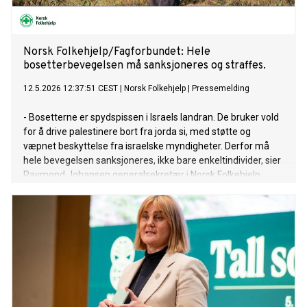
Norsk Folkehjelp/Fagforbundet: Hele
bosetterbevegelsen må sanksjoneres og straffes.
12.5.2026 12:37:51 CEST
|
Norsk Folkehjelp
|
Pressemelding
- Bosetterne er spydspissen i Israels landran. De bruker vold
for å drive palestinere bort fra jorda si, med støtte og
væpnet beskyttelse fra israelske myndigheter. Derfor må
hele bevegelsen sanksjoneres, ikke bare enkeltindivider, sier
Raymond Johansen generalsekretær i Norsk Folkehjelp.