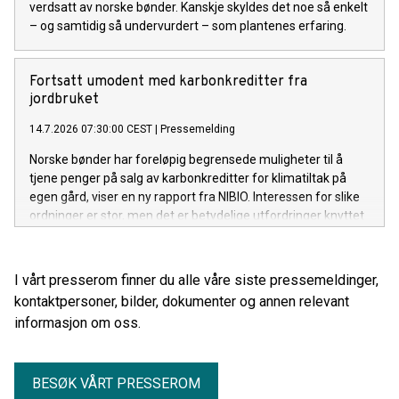
verdsatt av norske bønder. Kanskje skyldes det noe så enkelt
– og samtidig så undervurdert – som plantenes erfaring.
Fortsatt umodent med karbonkreditter fra
jordbruket
14.7.2026 07:30:00 CEST
|
Pressemelding
Norske bønder har foreløpig begrensede muligheter til å
tjene penger på salg av karbonkreditter for klimatiltak på
egen gård, viser en ny rapport fra NIBIO. Interessen for slike
ordninger er stor, men det er betydelige utfordringer knyttet
til teknologi, økonomi og markedets modenhet.
I vårt presserom finner du alle våre siste pressemeldinger,
kontaktpersoner, bilder, dokumenter og annen relevant
informasjon om oss.
BESØK VÅRT PRESSEROM