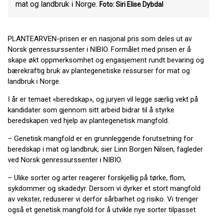
mat og landbruk i Norge.
Foto: Siri Elise Dybdal
PLANTEARVEN-prisen er en nasjonal pris som deles ut av
Norsk genressurssenter i NIBIO. Formålet med prisen er å
skape økt oppmerksomhet og engasjement rundt bevaring og
bærekraftig bruk av plantegenetiske ressurser for mat og
landbruk i Norge.
I år er temaet «beredskap», og juryen vil legge særlig vekt på
kandidater som gjennom sitt arbeid bidrar til å styrke
beredskapen ved hjelp av plantegenetisk mangfold.
– Genetisk mangfold er en grunnleggende forutsetning for
beredskap i mat og landbruk, sier Linn Borgen Nilsen, fagleder
ved Norsk genressurssenter i NIBIO.
– Ulike sorter og arter reagerer forskjellig på tørke, flom,
sykdommer og skadedyr. Dersom vi dyrker et stort mangfold
av vekster, reduserer vi derfor sårbarhet og risiko. Vi trenger
også et genetisk mangfold for å utvikle nye sorter tilpasset