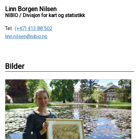
Linn Borgen Nilsen
NIBIO / Divisjon for kart og statistikk
Tel:
(+47) 413 88 502
linn.nilsen@nibio.no
Bilder