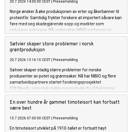
20.7.2026 14:00:00 CEST
|
Pressemelding
Norge ønsker å øke produksjonen av erter og åkerbønner til
proteinfôr. Samtidig frykter forskere at importert såvare kan
føre med seg skadegjørende sopp og insekter som
reduserer avlingene. Nå undersøker NIBIO omfanget av
problemet og mulige tiltak.
Søtvier skaper store problemer i norsk
grøntproduksjon
20.7.2026 13:16:10 CEST
|
Pressemelding
Søtvier skaper stadig større problemer for norske
produsenter av potet og grønnsaker. Nå har NIBIO og flere
samarbeidspartnere startet forskningsprosjektet
SOLWeeds, som skal utvikle nye metoder for å bekjempe
ugraset og redusere kostnadene for dyrkerne.
En over hundre år gammel timoteisort kan fortsatt
være best
15.7.2026 07:00:00 CEST
|
Pressemelding
En timoteisort utviklet på 1910-tallet er fortsatt høyt