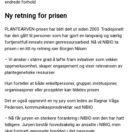
endrede forhold.
Ny retning for prisen
PLANTEARVEN-prisen har blitt delt ut siden 2003. Tradisjonelt
har den gått til personer som har gjort en langvarig og særlig
fortjenstfull innsats innen genressursarbeid. Nå vil NIBIO ta
prisen i en litt ny retning sier Borgen Nilsen:
– Vi ønsker i større grad å løfte fram initiativer som vekker
oppmerksomhet, skaper engasjement og viser relevansen av
plantegenetiske ressurser.
Hun forteller at både enkeltpersoner, grupper, institusjoner,
organisasjoner eller prosjekter kan tildeles prisen.
Det er også oppnevnt en ny jury som ledes av Ragnar Våga
Pedersen, kommunikasjonsdirektør ved NIBIO.
– Nå får juryen en sterkere forankring i NIBIO enn den har hatt
tidligere. Juryen består hovedsakelig av ansatte i NIBIO, men
skal fortsatt gjenspeile bredden i det nasjonale