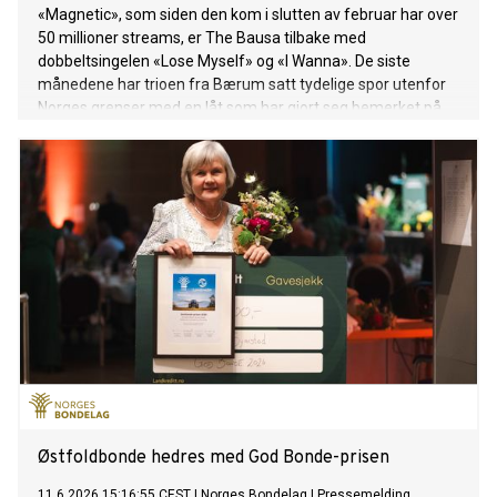
«Magnetic», som siden den kom i slutten av februar har over
50 millioner streams, er The Bausa tilbake med
dobbeltsingelen «Lose Myself» og «I Wanna». De siste
månedene har trioen fra Bærum satt tydelige spor utenfor
Norges grenser med en låt som har gjort seg bemerket på
hitlister, radiostasjoner og dansegulv over hele verden.
Østfoldbonde hedres med God Bonde-prisen
11.6.2026 15:16:55 CEST
|
Norges Bondelag
|
Pressemelding