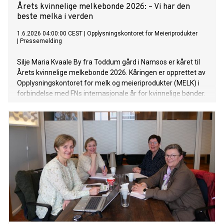
Årets kvinnelige melkebonde 2026: – Vi har den
beste melka i verden
1.6.2026 04:00:00 CEST
|
Opplysningskontoret for Meieriprodukter
|
Pressemelding
Silje Maria Kvaale By fra Toddum gård i Namsos er kåret til
Årets kvinnelige melkebonde 2026. Kåringen er opprettet av
Opplysningskontoret for melk og meieriprodukter (MELK) i
forbindelse med FNs internasjonale år for kvinnelige bønder.