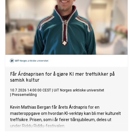
Får Árdnaprisen for å gjøre KI mer treffsikker på
samisk kultur
10.7.2026 14:00:00 CEST
|
UiT Norges arktiske universitet
|
Pressemelding
Kevin Mathias Bergan får årets Árdnapris for en
masteroppgave om hvordan KI-verktøy kan bli mer kulturelt
treffsikre. Prisen, som i år feirer tiårsjubileum, deles ut
under Riddu Riđđu-festivalen.