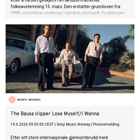
etter å ha blitt godkjent i en landsomfattende
folkeavstemning 15. mars. Den erstatter grunnloven fra
1995 og innfører endringer i landets styresett, fordelingen
av statsmakten, de konstitusjonelle rettighetene og de
offentlige institusjonene.
The Bausa slipper Lose Myself/I Wanna
19.6.2026 09:00:00 CEST
|
Sony Music Norway
|
Pressemelding
Etter sitt store internasjonale gjennombrudd med