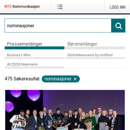
LOGG INN
Pressemeldinger
Børsmeldinger
Business Wire
GlobeNewswire by notified
ACCESS Newswire
475
Søkeresultat
nominasjoner