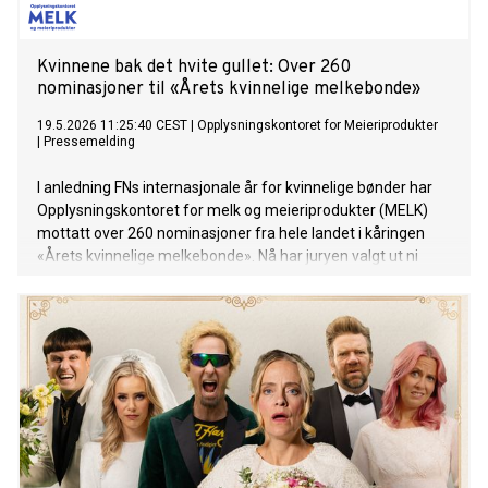
Kvinnene bak det hvite gullet: Over 260
nominasjoner til «Årets kvinnelige melkebonde»
19.5.2026 11:25:40 CEST
|
Opplysningskontoret for Meieriprodukter
|
Pressemelding
I anledning FNs internasjonale år for kvinnelige bønder har
Opplysningskontoret for melk og meieriprodukter (MELK)
mottatt over 260 nominasjoner fra hele landet i kåringen
«Årets kvinnelige melkebonde». Nå har juryen valgt ut ni
delfinalister.