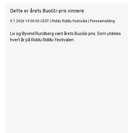
Dette er årets Buošši-pris vinnere
9.7.2026 19:00:00 CEST
|
Riddu Riđđu Festivála
|
Pressemelding
Liv og Øyvind Rundberg vant årets Buošši-pris. Som utdeles
hvert år på Riddu Riđđu-festivalen.