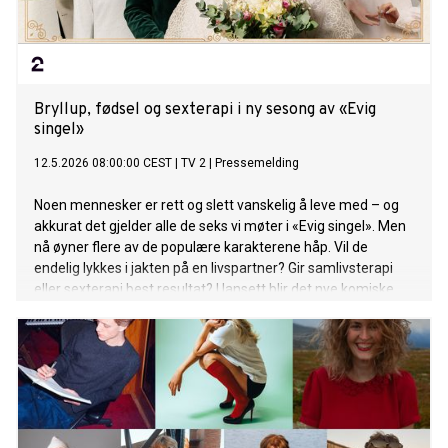
Bryllup, fødsel og sexterapi i ny sesong av «Evig
singel»
12.5.2026 08:00:00 CEST
|
TV 2
|
Pressemelding
Noen mennesker er rett og slett vanskelig å leve med – og
akkurat det gjelder alle de seks vi møter i «Evig singel». Men
nå øyner flere av de populære karakterene håp. Vil de
endelig lykkes i jakten på en livspartner? Gir samlivsterapi
eller sexterapi best resultat? Uansett blir det nye komiske
utfordringer på reisen når tredje sesong av «Evig singel» får
premiere 12. juni!