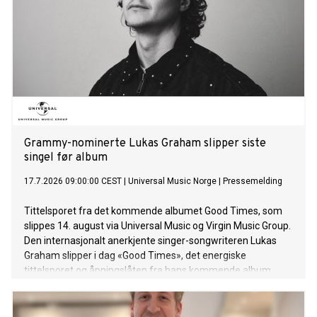
Grammy-nominerte Lukas Graham slipper siste
singel før album
17.7.2026 09:00:00 CEST
|
Universal Music Norge
|
Pressemelding
Tittelsporet fra det kommende albumet Good Times, som
slippes 14. august via Universal Music og Virgin Music Group.
Den internasjonalt anerkjente singer-songwriteren Lukas
Graham slipper i dag «Good Times», det energiske
tittelsporet og åpningslåten fra hans kommende album
Good Times. Albumet består av 13 spor og utgis 14. august.