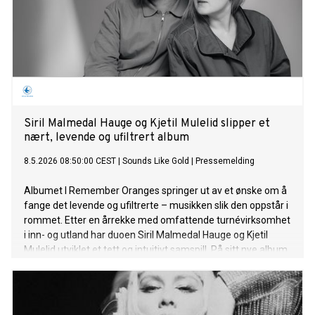
Siril Malmedal Hauge og Kjetil Mulelid slipper et
nært, levende og ufiltrert album
8.5.2026 08:50:00 CEST
|
Sounds Like Gold
|
Pressemelding
Albumet I Remember Oranges springer ut av et ønske om å
fange det levende og ufiltrerte – musikken slik den oppstår i
rommet. Etter en årrekke med omfattende turnévirksomhet
i inn- og utland har duoen Siril Malmedal Hauge og Kjetil
Mulelid utviklet et tett og intuitivt samspill. På sitt nye album
lar de nettopp dette stå i sentrum.