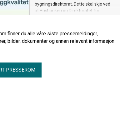
bygningsdirektorat. Dette skal skje ved
at Husbanken og Direktoratet for
byggkvalitet (DiBK) blir slått sammen.
rom finner du alle våre siste pressemeldinger,
er, bilder, dokumenter og annen relevant informasjon
RT PRESSEROM