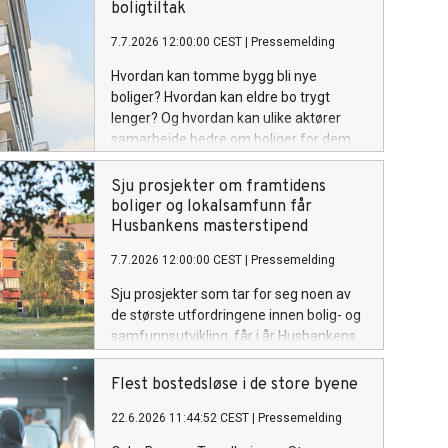
boligtiltak
7.7.2026 12:00:00 CEST
|
Pressemelding
Hvordan kan tomme bygg bli nye
boliger? Hvordan kan eldre bo trygt
lenger? Og hvordan kan ulike aktører
samarbeide bedre om boliger for dem
som trenger det mest? Husbanken gir i
år 36 millioner kroner til 47 prosjekter
Sju prosjekter om framtidens
som skal utvikle og teste nye løsninger
boliger og lokalsamfunn får
som møter boligpolitiske utfordringer.
Husbankens masterstipend
7.7.2026 12:00:00 CEST
|
Pressemelding
Sju prosjekter som tar for seg noen av
de største utfordringene innen bolig- og
samfunnsutvikling, får i år Husbankens
masterstipend. Prosjektene spenner fra
aldersvennlige nabolag og bostøtte, til
Flest bostedsløse i de store byene
transformasjon av eksisterende bygg og
22.6.2026 11:44:52 CEST
|
Pressemelding
kommunal boligpolitikk.