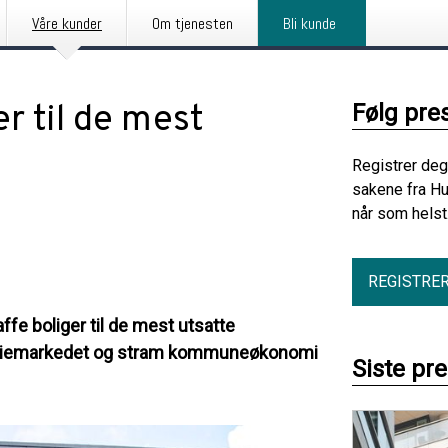
Våre kunder
Om tjenesten
Bli kunde
er til de mest
Følg pre
Registrer deg
sakene fra H
når som helst
REGISTRE
e boliger til de mest utsatte
i leiemarkedet og stram kommuneøkonomi
Siste pr