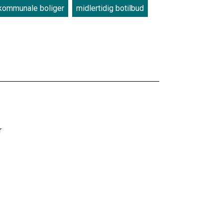
kommunale boliger
midlertidig botilbud
r