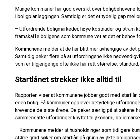
Mange kommuner har god oversikt over boligbehovene loka
i boligplanleggingen. Samtidig er det et tydelig gap me
– Utfordrende boligmarkeder, høye kostnader og stram 
framskaffe boligene som kommune vet at det er behov for
Kommunene melder at de har blitt mer avhengige av det p
Samtidig peker flere på at utfordringene ikke nødvendigvi
som er tilgjengelige ofte ikke har rett størrelse, standar
Startlånet strekker ikke alltid til
Rapporten viser at kommunene jobber godt med startlån s
egen bolig. Få kommuner opplever betydelige utfordringer
krevende de siste årene. De peker særlig på at sakene ha
sammensatte utfordringer knyttet til økonomi, boligmarked
– Kommunene melder at husholdninger som tidligere kunne
større grad søker om startlån på grunn av økte boligpriser 