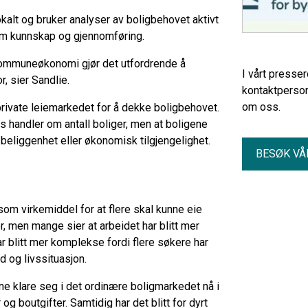
lt og bruker analyser av boligbehovet aktivt
llom kunnskap og gjennomføring.
kommuneøkonomi gjør det utfordrende å
I vårt presse
, sier Sandlie.
kontaktperson
om oss.
rivate leiemarkedet for å dekke boligbehovet.
s handler om antall boliger, men at boligene
d, beliggenhet eller økonomisk tilgjengelighet.
BESØK VÅ
om virkemiddel for at flere skal kunne eie
, men mange sier at arbeidet har blitt mer
r blitt mer komplekse fordi flere søkere har
 og livssituasjon.
 klare seg i det ordinære boligmarkedet nå i
og boutgifter. Samtidig har det blitt for dyrt