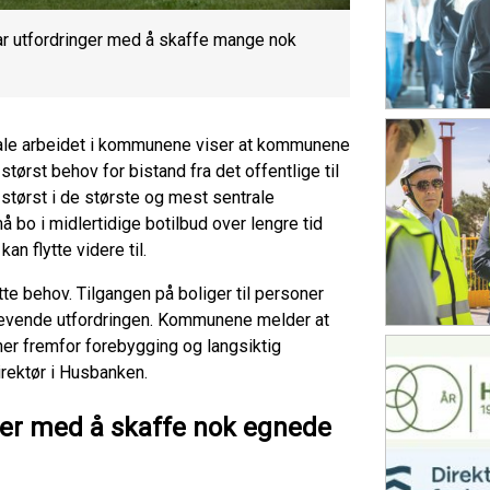
ar utfordringer med å skaffe mange nok
iale arbeidet i kommunene viser at kommunene
tørst behov for bistand fra det offentlige til
størst i de største og mest sentrale
 bo i midlertidige botilbud over lengre tid
n flytte videre til.
 behov. Tilgangen på boliger til personer
revende utfordringen. Kommunene melder at
oner fremfor forebygging og langsiktig
irektør i Husbanken.
iter med å skaffe nok egnede