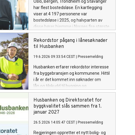
Oslo, Bergen, Trondheim og Stavanger
har flest bostedsløse. En kartlegging
viser at 4 197 personene var
bostedsløse i 2025, og halvparten av
disse hører hjemme i Norges fire største
byer.
Rekordstor pågang i lånesøknader
til Husbanken
19.6.2026 09:33:54 CEST
|
Pressemelding
Husbanken erfarer rekordstor interesse
fra byggebransjen og kommunene. Hittil
i år er det kommet inn søknader om
lån og tilskudd til bygging og
oppgradering på 27 milliarder kroner. Det
er ti milliarder mer enn på samme tid i
Husbanken og Direktoratet for
fjor.
byggkvalitet slås sammen fra 1.
januar 2027
26.5.2026 14:05:47 CEST
|
Pressemelding
Regjeringen oppretter et nytt bolig- og