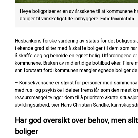
Høye boligpriser er en av årsakene til at kommunene h
boliger til vanskeligstilte innbyggere.
Foto: Ricardofoto
Husbankens ferske vurdering av status for det boligsos
i økende grad sliter med å skaffe boliger til dem som har s
å skaffe seg og beholde en egnet bolig. Utfordringene er 
kommunene. Bruken av midlertidige botilbud øker. Flere må
enn forutsatt fordi kommunen mangler egnede boliger de ka
– Konsekvensene er størst for personer med sammensatte
med rus- og psykiske lidelser fremstår som den mest k
ressursmangel tvinger dem til å prioritere akutte situasj
utviklingsarbeid, sier Hans Christian Sandlie, kunnskapsd
Har god oversikt over behov, men sl
boliger