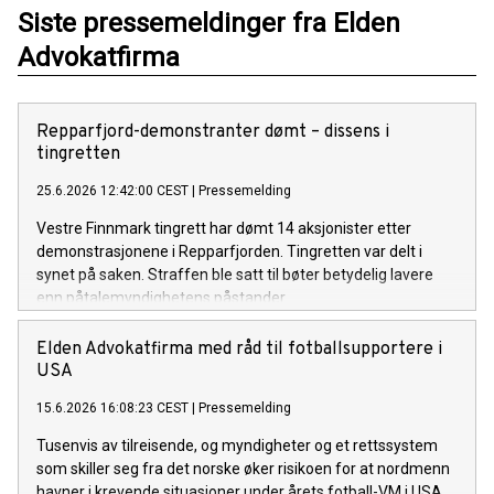
Siste pressemeldinger fra Elden
Advokatfirma
Repparfjord-demonstranter dømt – dissens i
tingretten
25.6.2026 12:42:00 CEST
|
Pressemelding
Vestre Finnmark tingrett har dømt 14 aksjonister etter
demonstrasjonene i Repparfjorden. Tingretten var delt i
synet på saken. Straffen ble satt til bøter betydelig lavere
enn påtalemyndighetens påstander.
Elden Advokatfirma med råd til fotballsupportere i
USA
15.6.2026 16:08:23 CEST
|
Pressemelding
Tusenvis av tilreisende, og myndigheter og et rettssystem
som skiller seg fra det norske øker risikoen for at nordmenn
havner i krevende situasjoner under årets fotball-VM i USA.