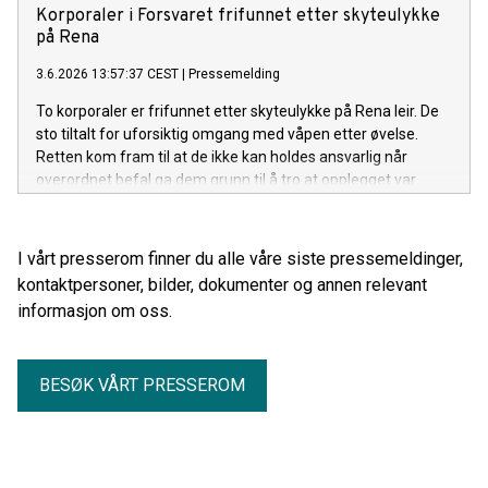
Rønning i Elden Advokatfirma.
Korporaler i Forsvaret frifunnet etter skyteulykke
på Rena
3.6.2026 13:57:37 CEST
|
Pressemelding
To korporaler er frifunnet etter skyteulykke på Rena leir. De
sto tiltalt for uforsiktig omgang med våpen etter øvelse.
Retten kom fram til at de ikke kan holdes ansvarlig når
overordnet befal ga dem grunn til å tro at opplegget var
forsvarlig, og de selv hadde gjennomført en prisverdig og
grundig plan for øvelsen.
I vårt presserom finner du alle våre siste pressemeldinger,
kontaktpersoner, bilder, dokumenter og annen relevant
informasjon om oss.
BESØK VÅRT PRESSEROM