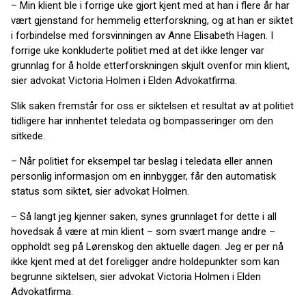
– Min klient ble i forrige uke gjort kjent med at han i flere år har
vært gjenstand for hemmelig etterforskning, og at han er siktet
i forbindelse med forsvinningen av Anne Elisabeth Hagen. I
forrige uke konkluderte politiet med at det ikke lenger var
grunnlag for å holde etterforskningen skjult ovenfor min klient,
sier advokat Victoria Holmen i Elden Advokatfirma.
Slik saken fremstår for oss er siktelsen et resultat av at politiet
tidligere har innhentet teledata og bompasseringer om den
sitkede.
– Når politiet for eksempel tar beslag i teledata eller annen
personlig informasjon om en innbygger, får den automatisk
status som siktet, sier advokat Holmen.
– Så langt jeg kjenner saken, synes grunnlaget for dette i all
hovedsak å være at min klient – som svært mange andre –
oppholdt seg på Lørenskog den aktuelle dagen. Jeg er per nå
ikke kjent med at det foreligger andre holdepunkter som kan
begrunne siktelsen, sier advokat Victoria Holmen i Elden
Advokatfirma.