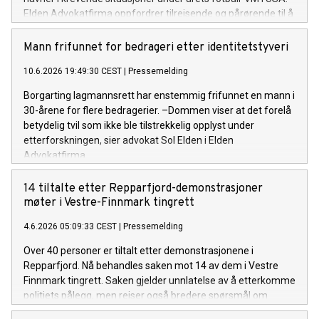
Elden Advokatfirma oppfordrer tilreisende og pårørende til å
søke bistand raskt dersom man får problemer.
Mann frifunnet for bedrageri etter identitetstyveri
10.6.2026 19:49:30 CEST
|
Pressemelding
Borgarting lagmannsrett har enstemmig frifunnet en mann i
30-årene for flere bedragerier. –Dommen viser at det forelå
betydelig tvil som ikke ble tilstrekkelig opplyst under
etterforskningen, sier advokat Sol Elden i Elden
Advokatfirma.
14 tiltalte etter Repparfjord-demonstrasjoner
møter i Vestre-Finnmark tingrett
4.6.2026 05:09:33 CEST
|
Pressemelding
Over 40 personer er tiltalt etter demonstrasjonene i
Repparfjord. Nå behandles saken mot 14 av dem i Vestre
Finnmark tingrett. Saken gjelder unnlatelse av å etterkomme
politiets pålegg, men reiser også bredere spørsmål om
rettsvern for urfolk og natur, sier advokat Olaf Halvorsen