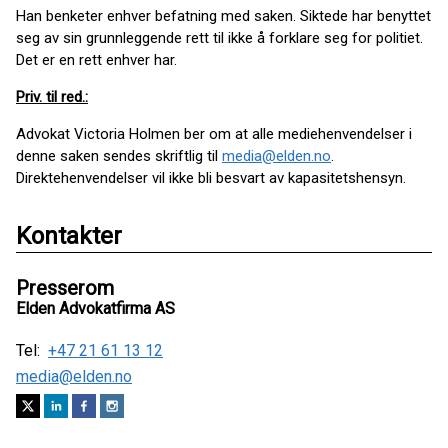
Han benketer enhver befatning med saken. Siktede har benyttet
seg av sin grunnleggende rett til ikke å forklare seg for politiet.
Det er en rett enhver har.
Priv. til red.:
Advokat Victoria Holmen ber om at alle mediehenvendelser i
denne saken sendes skriftlig til
media@elden.no
.
Direktehenvendelser vil ikke bli besvart av kapasitetshensyn.
Kontakter
Presserom
Elden Advokatfirma AS
Tel:
+47 21 61 13 12
media@elden.no