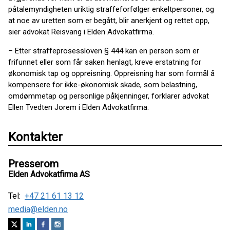
påtalemyndigheten uriktig straffeforfølger enkeltpersoner, og
at noe av uretten som er begått, blir anerkjent og rettet opp,
sier advokat Reisvang i Elden Advokatfirma.
– Etter straffeprosessloven § 444 kan en person som er
frifunnet eller som får saken henlagt, kreve erstatning for
økonomisk tap og oppreisning. Oppreisning har som formål å
kompensere for ikke-økonomisk skade, som belastning,
omdømmetap og personlige påkjenninger, forklarer advokat
Ellen Tvedten Jorem i Elden Advokatfirma.
Kontakter
Presserom
Elden Advokatfirma AS
Tel:
+47 21 61 13 12
media@elden.no