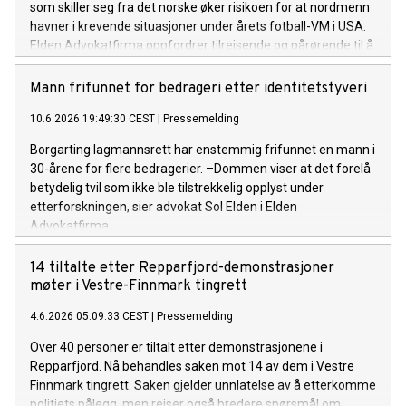
som skiller seg fra det norske øker risikoen for at nordmenn
havner i krevende situasjoner under årets fotball-VM i USA.
Elden Advokatfirma oppfordrer tilreisende og pårørende til å
søke bistand raskt dersom man får problemer.
Mann frifunnet for bedrageri etter identitetstyveri
10.6.2026 19:49:30 CEST
|
Pressemelding
Borgarting lagmannsrett har enstemmig frifunnet en mann i
30-årene for flere bedragerier. –Dommen viser at det forelå
betydelig tvil som ikke ble tilstrekkelig opplyst under
etterforskningen, sier advokat Sol Elden i Elden
Advokatfirma.
14 tiltalte etter Repparfjord-demonstrasjoner
møter i Vestre-Finnmark tingrett
4.6.2026 05:09:33 CEST
|
Pressemelding
Over 40 personer er tiltalt etter demonstrasjonene i
Repparfjord. Nå behandles saken mot 14 av dem i Vestre
Finnmark tingrett. Saken gjelder unnlatelse av å etterkomme
politiets pålegg, men reiser også bredere spørsmål om