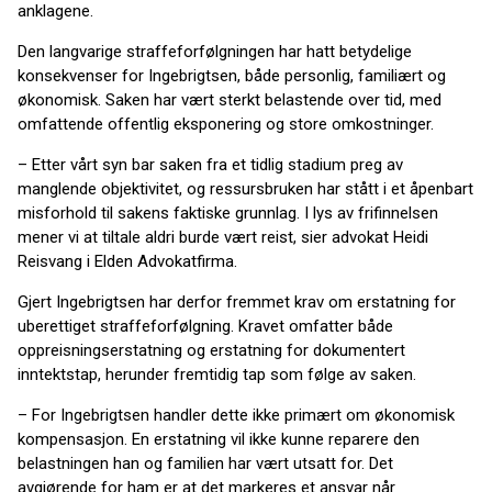
anklagene.
Den langvarige straffeforfølgningen har hatt betydelige
konsekvenser for Ingebrigtsen, både personlig, familiært og
økonomisk. Saken har vært sterkt belastende over tid, med
omfattende offentlig eksponering og store omkostninger.
– Etter vårt syn bar saken fra et tidlig stadium preg av
manglende objektivitet, og ressursbruken har stått i et åpenbart
misforhold til sakens faktiske grunnlag. I lys av frifinnelsen
mener vi at tiltale aldri burde vært reist, sier advokat Heidi
Reisvang i Elden Advokatfirma.
Gjert Ingebrigtsen har derfor fremmet krav om erstatning for
uberettiget straffeforfølgning. Kravet omfatter både
oppreisningserstatning og erstatning for dokumentert
inntektstap, herunder fremtidig tap som følge av saken.
– For Ingebrigtsen handler dette ikke primært om økonomisk
kompensasjon. En erstatning vil ikke kunne reparere den
belastningen han og familien har vært utsatt for. Det
avgjørende for ham er at det markeres et ansvar når