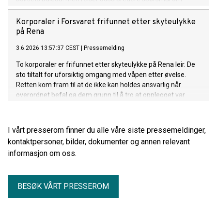
rettsvern for urfolk og natur, sier advokat Olaf Halvorsen
Rønning i Elden Advokatfirma.
Korporaler i Forsvaret frifunnet etter skyteulykke
på Rena
3.6.2026 13:57:37 CEST
|
Pressemelding
To korporaler er frifunnet etter skyteulykke på Rena leir. De
sto tiltalt for uforsiktig omgang med våpen etter øvelse.
Retten kom fram til at de ikke kan holdes ansvarlig når
overordnet befal ga dem grunn til å tro at opplegget var
forsvarlig, og de selv hadde gjennomført en prisverdig og
grundig plan for øvelsen.
I vårt presserom finner du alle våre siste pressemeldinger,
kontaktpersoner, bilder, dokumenter og annen relevant
informasjon om oss.
BESØK VÅRT PRESSEROM