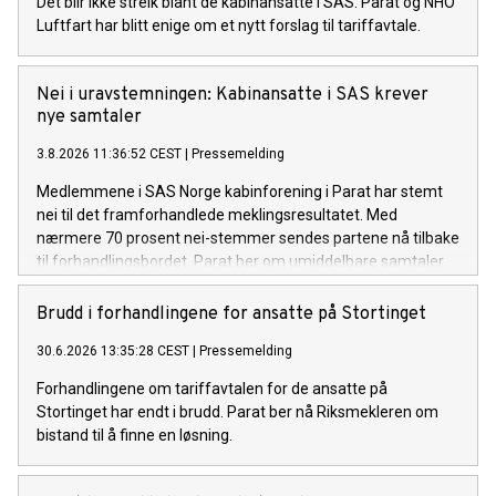
Det blir ikke streik blant de kabinansatte i SAS. Parat og NHO
Luftfart har blitt enige om et nytt forslag til tariffavtale.
Nei i uravstemningen: Kabinansatte i SAS krever
nye samtaler
3.8.2026 11:36:52 CEST
|
Pressemelding
Medlemmene i SAS Norge kabinforening i Parat har stemt
nei til det framforhandlede meklingsresultatet. Med
nærmere 70 prosent nei-stemmer sendes partene nå tilbake
til forhandlingsbordet. Parat ber om umiddelbare samtaler
med SAS og NHO Luftfart for å unngå streik.
Brudd i forhandlingene for ansatte på Stortinget
30.6.2026 13:35:28 CEST
|
Pressemelding
Forhandlingene om tariffavtalen for de ansatte på
Stortinget har endt i brudd. Parat ber nå Riksmekleren om
bistand til å finne en løsning.