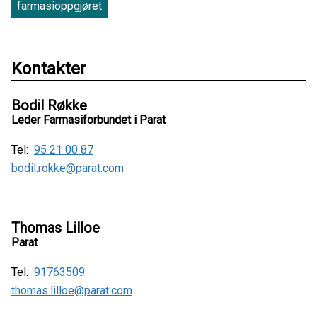
farmasioppgjøret
Kontakter
Bodil Røkke
Leder Farmasiforbundet i Parat
Tel:
95 21 00 87
bodil.rokke@parat.com
Thomas Lilloe
Parat
Tel:
91763509
thomas.lilloe@parat.com