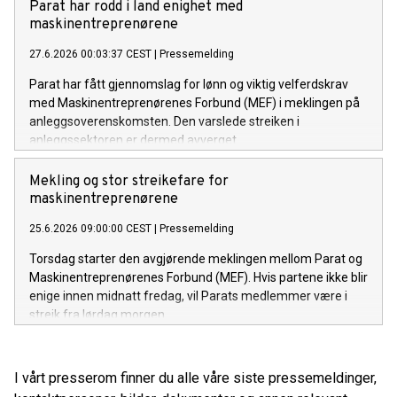
Parat har rodd i land enighet med
maskinentreprenørene
27.6.2026 00:03:37 CEST
|
Pressemelding
Parat har fått gjennomslag for lønn og viktig velferdskrav
med Maskinentreprenørenes Forbund (MEF) i meklingen på
anleggsoverenskomsten. Den varslede streiken i
anleggssektoren er dermed avverget.
Mekling og stor streikefare for
maskinentreprenørene
25.6.2026 09:00:00 CEST
|
Pressemelding
Torsdag starter den avgjørende meklingen mellom Parat og
Maskinentreprenørenes Forbund (MEF). Hvis partene ikke blir
enige innen midnatt fredag, vil Parats medlemmer være i
streik fra lørdag morgen.
I vårt presserom finner du alle våre siste pressemeldinger,