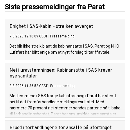
Siste pressemeldinger fra Parat
Enighet i SAS-kabin – streiken avverget
7.8.2026 12:10:09 CEST
|
Pressemelding
Det blir ikke streik blant de kabinansatte i SAS. Parat og NHO
Luftfart har blitt enige om et nytt forslag til tariffavtale.
Nei i uravstemningen: Kabinansatte i SAS krever
nye samtaler
3.8.2026 11:36:52 CEST
|
Pressemelding
Medlemmene i SAS Norge kabinforening i Parat har stemt
nei til det framforhandlede meklingsresultatet. Med
nærmere 70 prosent nei-stemmer sendes partene nå tilbake
til forhandlingsbordet. Parat ber om umiddelbare samtaler
med SAS og NHO Luftfart for å unngå streik.
Brudd i forhandlingene for ansatte på Stortinget