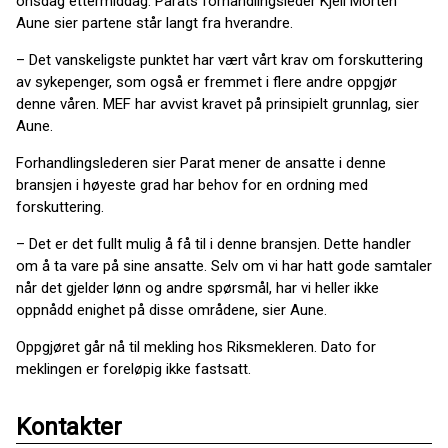
onsdag ettermiddag. Parats forhandlingsleder Kjell Morten
Aune sier partene står langt fra hverandre.
– Det vanskeligste punktet har vært vårt krav om forskuttering
av sykepenger, som også er fremmet i flere andre oppgjør
denne våren. MEF har avvist kravet på prinsipielt grunnlag, sier
Aune.
Forhandlingslederen sier Parat mener de ansatte i denne
bransjen i høyeste grad har behov for en ordning med
forskuttering.
– Det er det fullt mulig å få til i denne bransjen. Dette handler
om å ta vare på sine ansatte. Selv om vi har hatt gode samtaler
når det gjelder lønn og andre spørsmål, har vi heller ikke
oppnådd enighet på disse områdene, sier Aune.
Oppgjøret går nå til mekling hos Riksmekleren. Dato for
meklingen er foreløpig ikke fastsatt.
Kontakter