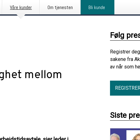
Våre kunder
Om tjenesten
Bli kunde
Følg pre
Registrer deg
sakene fra A
av når som he
ghet mellom
REGISTRE
Siste pr
beidstidsavtale, sier leder i