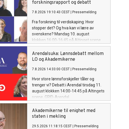
forskningsrapport og debatt
7.8.2026 19:10:43 CEST
|
Pressemelding
Fra forskning til verdiskaping: Hvor
stopper det? Og hva kan vi lære av
svenskene? Mandag 10. august
klokken 16:00-16:45 på Altinget scene
GRID-Arendal.
Arendalsuka: Lønnsdebatt mellom
LO og Akademikerne
7.8.2026 14:33:00 CEST
|
Pressemelding
Hvor store lønnsforskjeller tåler og
trenger vi? Debatt i Arendal tirsdag 11.
august klokken 14:00-14:45 på Altingets
scene, GRID-Arendal.
Akademikerne til enighet med
staten i mekling
29.5.2026 11:18:15 CEST
|
Pressemelding