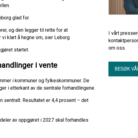
llen.
eborg glad for.
er, og den legger til rette for at
I vårt presse
vi klart å hegne om, sier Leborg.
kontaktperson
om oss.
jøret startet.
andlinger i vente
BESØK VÅ
mmer i kommuner og fylkeskommuner. De
er i etterkant av de sentrale forhandlingene.
n sentralt. Resultatet er 4,4 prosent – det
t deler av oppgjøret i 2027 skal forhandles