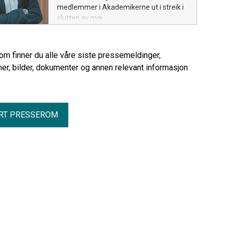
medlemmer i Akademikerne ut i streik i
slutten av mai.
rom finner du alle våre siste pressemeldinger,
er, bilder, dokumenter og annen relevant informasjon
RT PRESSEROM