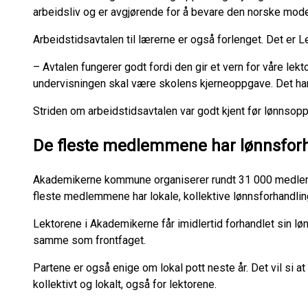
arbeidsliv og er avgjørende for å bevare den norske mode
Arbeidstidsavtalen til lærerne er også forlenget. Det er L
– Avtalen fungerer godt fordi den gir et vern for våre lektor
undervisningen skal være skolens kjerneoppgave. Det har 
Striden om arbeidstidsavtalen var godt kjent før lønnsoppg
De fleste medlemmene har lønnsforh
Akademikerne kommune organiserer rundt 31 000 medle
fleste medlemmene har lokale, kollektive lønnsforhandling
Lektorene i Akademikerne får imidlertid forhandlet sin løn
samme som frontfaget.
Partene er også enige om lokal pott neste år. Det vil si a
kollektivt og lokalt, også for lektorene.