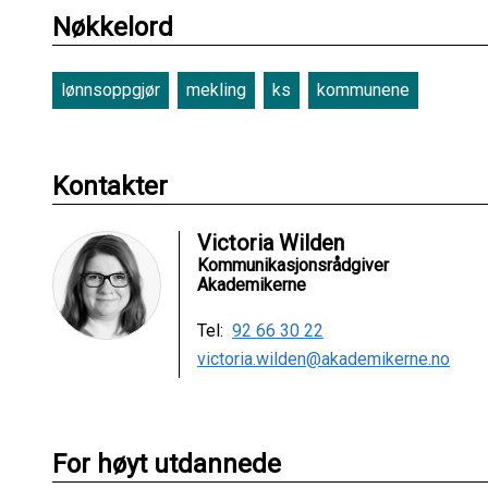
Nøkkelord
lønnsoppgjør
mekling
ks
kommunene
Kontakter
Victoria Wilden
Kommunikasjonsrådgiver
Akademikerne
Tel:
92 66 30 22
victoria.wilden@akademikerne.no
For høyt utdannede