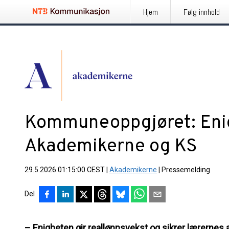
Hjem
Følg innhold
Kommuneoppgjøret: Eni
Akademikerne og KS
29.5.2026 01:15:00 CEST
|
Akademikerne
|
Pressemelding
Del
– Enigheten gir reallønnsvekst og sikrer lærernes ar