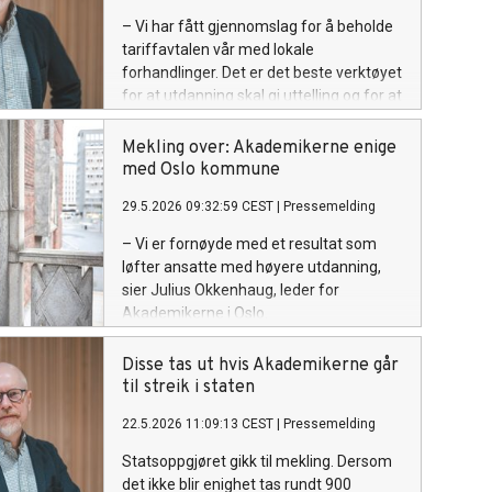
– Vi har fått gjennomslag for å beholde
tariffavtalen vår med lokale
forhandlinger. Det er det beste verktøyet
for at utdanning skal gi uttelling og for at
virksomhetene skal kunne konkurrere
om høyt utdannede, sier Christer Wiik
Mekling over: Akademikerne enige
Aram, fungerende leder for
med Oslo kommune
Akademikerne stat.
29.5.2026 09:32:59 CEST
|
Pressemelding
– Vi er fornøyde med et resultat som
løfter ansatte med høyere utdanning,
sier Julius Okkenhaug, leder for
Akademikerne i Oslo.
Disse tas ut hvis Akademikerne går
til streik i staten
22.5.2026 11:09:13 CEST
|
Pressemelding
Statsoppgjøret gikk til mekling. Dersom
det ikke blir enighet tas rundt 900