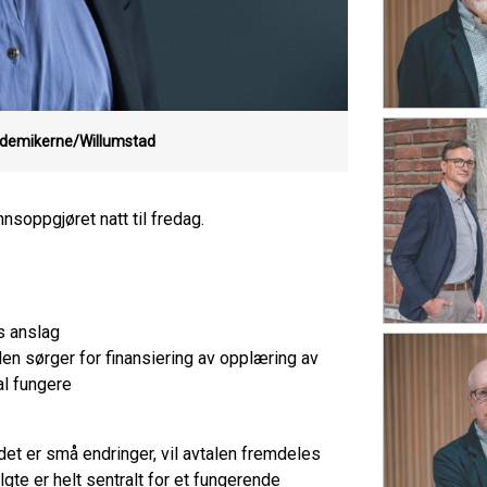
ademikerne/Willumstad
soppgjøret natt til fredag.
s anslag
en sørger for finansiering av opplæring av
al fungere
det er små endringer, vil avtalen fremdeles
algte er helt sentralt for et fungerende