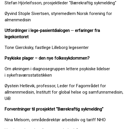
Stefan Hjörleifsson, prosjektleder ​"Bærekraftig sykmelding"
Øyvind Stople Sivertsen, styremedlem Norsk forening for
almenmedisin
Utfordringer i lege-pasientdialogen
—
erfaringer fra
legekontoret
Tone Giercksky, fastlege Lilleborg legesenter
Psykiske plager – den nye folkesykdommen?
Om økningen i diagnosegruppen lettere psykiske lidelser
i sykefraværsstatistikken
Øystein Hetlevik, professor, Leder for Fagområdet for
allmennmedisin, Institutt for global helse og samfunnsmedisin,
UiB
Forventning
er til prosjektet ​"
Bærekraftig sykmelding"
Nina Melsom, områdedirektør arbeidsliv og tariff NHO