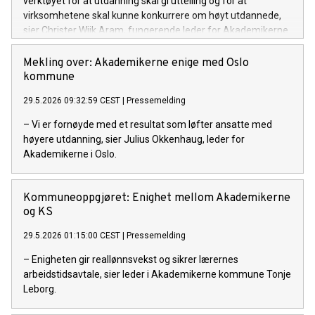
verktøyet for at utdanning skal gi uttelling og for at
virksomhetene skal kunne konkurrere om høyt utdannede,
sier Christer Wiik Aram, fungerende leder for Akademikerne
stat.
Mekling over: Akademikerne enige med Oslo
kommune
29.5.2026 09:32:59 CEST
|
Pressemelding
– Vi er fornøyde med et resultat som løfter ansatte med
høyere utdanning, sier Julius Okkenhaug, leder for
Akademikerne i Oslo.
Kommuneoppgjøret: Enighet mellom Akademikerne
og KS
29.5.2026 01:15:00 CEST
|
Pressemelding
– Enigheten gir reallønnsvekst og sikrer lærernes
arbeidstidsavtale, sier leder i Akademikerne kommune Tonje
Leborg.