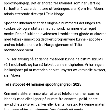
spoofingangrep. Det er angrep fra utlandet som har vært og
fortsetter å være den store utfordringen, sier Bjørn Ivar Moen,
administrerende direktør i Telia Norge.
Spoofing innebærer at det originale nummeret det ringes fra
«viskes ut» og erstattes med et norsk nummer etter eget
ønske. Den nå lukkede svakheten i mobilnettet gjorde at aktører
med teknisk innsikt og dedikert programvare kunne «spoofe»
andres telefonnumre fra Norge gjennom et Telia
mobilabonnement.
– Vi ser alvorlig på at denne metoden kunne ha blitt misbrukt i
vårt mobilnett, og har nå lukket denne muligheten. Vi har ingen
indikasjoner på at metoden er blitt utnyttet av kriminelle aktører,
sier Moen.
Telia stoppet 44 millioner spoofingangrep i 2025
Kriminelle aktører misbruker ofte et telefonnummer som er
identisk med eller ligner på numre fra ansatte i politi, andre
myndighetsaktører, banker eller kjente foretak. På denne måten
kan disse aktørene gjennomføre forsøk på sosial