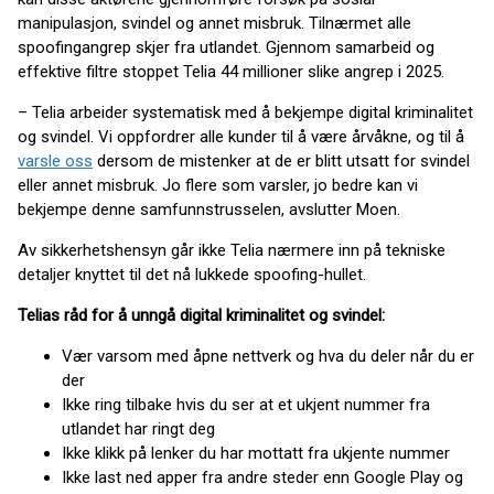
manipulasjon, svindel og annet misbruk. Tilnærmet alle
spoofingangrep skjer fra utlandet. Gjennom samarbeid og
effektive filtre stoppet Telia 44 millioner slike angrep i 2025.
– Telia arbeider systematisk med å bekjempe digital kriminalitet
og svindel. Vi oppfordrer alle kunder til å være årvåkne, og til å
varsle oss
dersom de mistenker at de er blitt utsatt for svindel
eller annet misbruk. Jo flere som varsler, jo bedre kan vi
bekjempe denne samfunnstrusselen, avslutter Moen.
Av sikkerhetshensyn går ikke Telia nærmere inn på tekniske
detaljer knyttet til det nå lukkede spoofing-hullet.
Telias råd for å unngå digital kriminalitet og svindel:
Vær varsom med åpne nettverk og hva du deler når du er
der
Ikke ring tilbake hvis du ser at et ukjent nummer fra
utlandet har ringt deg
Ikke klikk på lenker du har mottatt fra ukjente nummer
Ikke last ned apper fra andre steder enn Google Play og