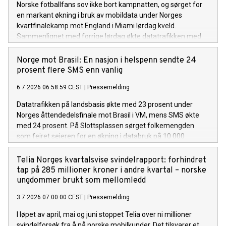
Norske fotballfans sov ikke bort kampnatten, og sørget for
en markant økning i bruk av mobildata under Norges
kvartfinalekamp mot England i Miami lørdag kveld.
Sammenlignet med forrige lørdag økte datatrafikken med
26 prosent, mens SMS-trafikken økte med hele 70 prosent.
Økningen var spesielt stor i Oslo sentrum.
Norge mot Brasil: En nasjon i helspenn sendte 24
prosent flere SMS enn vanlig
6.7.2026 06:58:59 CEST
|
Pressemelding
Datatrafikken på landsbasis økte med 23 prosent under
Norges åttendedelsfinale mot Brasil i VM, mens SMS økte
med 24 prosent. På Slottsplassen sørget folkemengden
som feiret seieren for en økning i databruk på 10 000
prosent.
Telia Norges kvartalsvise svindelrapport: forhindret
tap på 285 millioner kroner i andre kvartal – norske
ungdommer brukt som mellomledd
3.7.2026 07:00:00 CEST
|
Pressemelding
I løpet av april, mai og juni stoppet Telia over ni millioner
svindelforsøk fra å nå norske mobilkunder. Det tilsvarer et