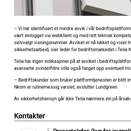
– Vi har identifisert et mindre avvik i vår bedriftsplattf
vært innlogget via webklient og med rett teknisk kompetans
selvvalgt visningsnummer. Avviket er nå lukket og viser hv
sikkerhetsarbeid, sier leder for bedriftsmarkedet i Telia
Telia har ingen indikasjoner på at avviket i bedriftsplattfo
avanserte svindelfiltre ville også fanget opp eventuell m
– Bedriftskunder som bruker plattformtjenesten er blitt i
Nkom er rutinemessig varslet, avslutter Lundgreen.
Av sikkerhetshensyn går ikke Telia nærmere inn på årsaks
Kontakter