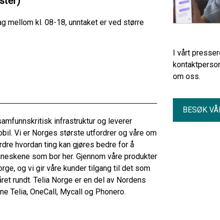
ster)
mellom kl. 08-18, unntaket er ved større
I vårt presse
kontaktperson
om oss.
BESØK VÅ
mfunnskritisk infrastruktur og leverer
obil. Vi er Norges største utfordrer og våre om
dre hvordan ting kan gjøres bedre for å
enneskene som bor her. Gjennom våre produkter
rge, og vi gir våre kunder tilgang til det som
året rundt. Telia Norge er en del av Nordens
e Telia, OneCall, Mycall og Phonero.