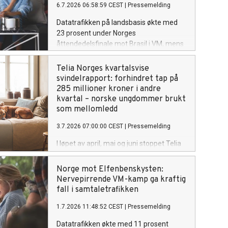
6.7.2026 06:58:59 CEST
|
Pressemelding
hele 70 prosent. Økningen var spesielt
stor i Oslo sentrum.
Datatrafikken på landsbasis økte med
23 prosent under Norges
åttendedelsfinale mot Brasil i VM, mens
SMS økte med 24 prosent. På
Slottsplassen sørget folkemengden
Telia Norges kvartalsvise
som feiret seieren for en økning i
svindelrapport: forhindret tap på
databruk på 10 000 prosent.
285 millioner kroner i andre
kvartal – norske ungdommer brukt
som mellomledd
3.7.2026 07:00:00 CEST
|
Pressemelding
I løpet av april, mai og juni stoppet Telia
over ni millioner svindelforsøk fra å nå
norske mobilkunder. Det tilsvarer et
Norge mot Elfenbenskysten:
forhindret tap på rundt 285 millioner
Nervepirrende VM-kamp ga kraftig
kroner.
fall i samtaletrafikken
1.7.2026 11:48:52 CEST
|
Pressemelding
Datatrafikken økte med 11 prosent