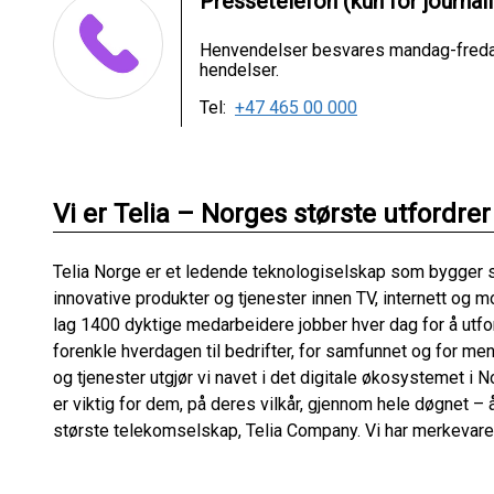
Pressetelefon (kun for journali
Henvendelser besvares mandag-fredag 
hendelser.
Tel:
+47 465 00 000
Vi er Telia – Norges største utfordrer
Telia Norge er et ledende teknologiselskap som bygger sa
innovative produkter og tjenester innen TV, internett og m
lag 1400 dyktige medarbeidere jobber hver dag for å utfor
forenkle hverdagen til bedrifter, for samfunnet og for m
og tjenester utgjør vi navet i det digitale økosystemet i No
er viktig for dem, på deres vilkår, gjennom hele døgnet – 
største telekomselskap, Telia Company. Vi har merkevaren