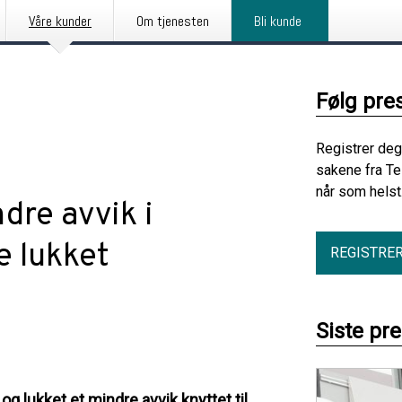
Våre kunder
Om tjenesten
Bli kunde
Følg pre
Registrer deg
sakene fra Te
når som helst
ndre avvik i
e lukket
REGISTRE
Siste pr
og lukket et mindre avvik knyttet til