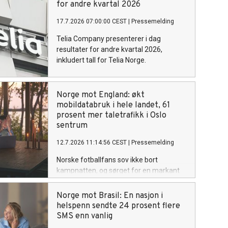
for andre kvartal 2026
17.7.2026 07:00:00 CEST
|
Pressemelding
Telia Company presenterer i dag
resultater for andre kvartal 2026,
inkludert tall for Telia Norge.
Norge mot England: økt
mobildatabruk i hele landet, 61
prosent mer taletrafikk i Oslo
sentrum
12.7.2026 11:14:56 CEST
|
Pressemelding
Norske fotballfans sov ikke bort
kampnatten, og sørget for en markant
økning i bruk av mobildata under Norges
kvartfinalekamp mot England i Miami
Norge mot Brasil: En nasjon i
lørdag kveld. Sammenlignet med forrige
helspenn sendte 24 prosent flere
lørdag økte datatrafikken med 26
SMS enn vanlig
prosent, mens SMS-trafikken økte med