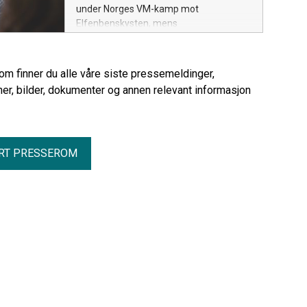
under Norges VM-kamp mot
Elfenbenskysten, mens
samtaletrafikken falt med hele 20
prosent.
rom finner du alle våre siste pressemeldinger,
er, bilder, dokumenter og annen relevant informasjon
RT PRESSEROM