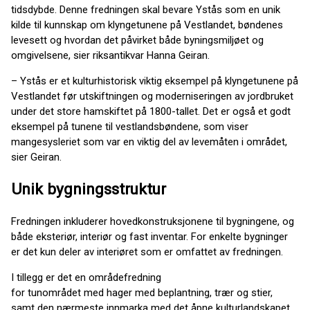
tidsdybde. Denne fredningen skal bevare Ystås som en unik
kilde til kunnskap om klyngetunene på Vestlandet, bøndenes
levesett og hvordan det påvirket både byningsmiljøet og
omgivelsene, sier riksantikvar Hanna Geiran.
– Ystås er et kulturhistorisk viktig eksempel på klyngetunene på
Vestlandet før utskiftningen og moderniseringen av jordbruket
under det store hamskiftet på 1800-tallet. Det er også et godt
eksempel på tunene til vestlandsbøndene, som viser
mangesysleriet som var en viktig del av levemåten i området,
sier Geiran.
Unik bygningsstruktur
Fredningen inkluderer hovedkonstruksjonene til bygningene, og
både eksteriør, interiør og fast inventar. For enkelte bygninger
er det kun deler av interiøret som er omfattet av fredningen.
I tillegg er det en områdefredning
for tunområdet med hager med beplantning, trær og stier,
samt den nærmeste innmarka med det åpne kulturlandskapet