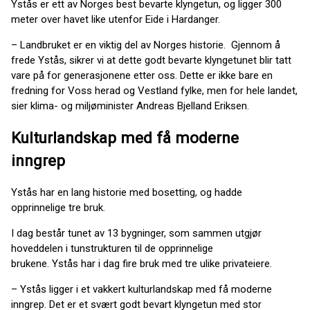
Ystås er ett av Norges best bevarte klyngetun, og ligger 300
meter over havet like utenfor Eide i Hardanger.
– Landbruket er en viktig del av Norges historie. Gjennom å
frede Ystås, sikrer vi at dette godt bevarte klyngetunet blir tatt
vare på for generasjonene etter oss. Dette er ikke bare en
fredning for Voss herad og Vestland fylke, men for hele landet,
sier klima- og miljøminister Andreas Bjelland Eriksen.
Kulturlandskap med få moderne
inngrep
Ystås har en lang historie med bosetting, og hadde
opprinnelige tre bruk.
I dag består tunet av 13 bygninger, som sammen utgjør
hoveddelen i tunstrukturen til de opprinnelige
brukene. Ystås har i dag fire bruk med tre ulike privateiere.
– Ystås ligger i et vakkert kulturlandskap med få moderne
inngrep. Det er et svært godt bevart klyngetun med stor