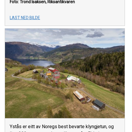
Foto: Trond Isaksen, Riksantikvaren
LAST NED BILDE
Ystås er eitt av Noregs best bevarte klyngjetun, og