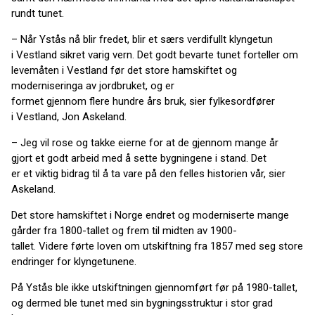
rundt tunet.
– Når Ystås nå blir fredet, blir et særs verdifullt klyngetun
i Vestland sikret varig vern. Det godt bevarte tunet forteller om
levemåten i Vestland før det store hamskiftet og
moderniseringa av jordbruket, og er
formet gjennom flere hundre års bruk, sier fylkesordfører
i Vestland, Jon Askeland.
– Jeg vil rose og takke eierne for at de gjennom mange år
gjort et godt arbeid med å sette bygningene i stand. Det
er et viktig bidrag til å ta vare på den felles historien vår, sier
Askeland.
Det store hamskiftet i Norge endret og moderniserte mange
gårder fra 1800-tallet og frem til midten av 1900-
tallet. Videre førte loven om utskiftning fra 1857 med seg store
endringer for klyngetunene.
På Ystås ble ikke utskiftningen gjennomført før på 1980-tallet,
og dermed ble tunet med sin bygningsstruktur i stor grad