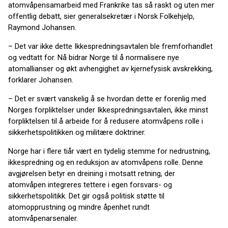
atomvåpensamarbeid med Frankrike tas så raskt og uten mer
offentlig debatt, sier generalsekretær i Norsk Folkehjelp,
Raymond Johansen.
– Det var ikke dette Ikkespredningsavtalen ble fremforhandlet
og vedtatt for. Nå bidrar Norge til å normalisere nye
atomallianser og økt avhengighet av kjernefysisk avskrekking,
forklarer Johansen.
– Det er svært vanskelig å se hvordan dette er forenlig med
Norges forpliktelser under Ikkespredningsavtalen, ikke minst
forpliktelsen til å arbeide for å redusere atomvåpens rolle i
sikkerhetspolitikken og militære doktriner.
Norge har i flere tiår vært en tydelig stemme for nedrustning,
ikkespredning og en reduksjon av atomvåpens rolle. Denne
avgjørelsen betyr en dreining i motsatt retning, der
atomvåpen integreres tettere i egen forsvars- og
sikkerhetspolitikk. Det gir også politisk støtte til
atomopprustning og mindre åpenhet rundt
atomvåpenarsenaler.