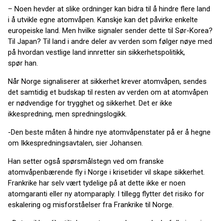
– Noen hevder at slike ordninger kan bidra til å hindre flere land
i å utvikle egne atomvåpen. Kanskje kan det påvirke enkelte
europeiske land. Men hvilke signaler sender dette til Sør-Korea?
Til Japan? Til land i andre deler av verden som følger nøye med
på hvordan vestlige land innretter sin sikkerhetspolitikk,
spør han.
Når Norge signaliserer at sikkerhet krever atomvåpen, sendes
det samtidig et budskap til resten av verden om at atomvåpen
er nødvendige for trygghet og sikkerhet. Det er ikke
ikkespredning, men spredningslogikk.
-Den beste måten å hindre nye atomvåpenstater på er å hegne
om Ikkespredningsavtalen, sier Johansen.
Han setter også spørsmålstegn ved om franske
atomvåpenbærende fly i Norge i krisetider vil skape sikkerhet.
Frankrike har selv vært tydelige på at dette ikke er noen
atomgaranti eller ny atomparaply. I tillegg flytter det risiko for
eskalering og misforståelser fra Frankrike til Norge.