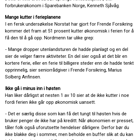
forbrukerøkonom i Sparebanken Norge, Kenneth Sjåvåg.
Mange kutter i ferieplanene
I en fersk undersøkelse Norstat har gjort for Frende Forsikring
kommer det fram at 51 prosent kutter økonomisk i ferien for å
få den til å gå opp. Nordmenn tar ulike grep:
- Mange dropper utenlandsturen de hadde planlagt og en del
sier de velger færre aktiviteter. En del sier også at det blir en
kortere ferie, eller en ferie til billigere steder enn de hadde tenkt
opprinnelig, sier seniorrådgiver i Frende Forsikring, Marius
Solberg Anfinsen.
Ikke gå i minus inn i høsten
Han liker dårligst at nesten 1 av 10 sier at de ikke kutter i noe
fordi ferien ikke går opp økonomisk uansett.
- Det er særlig disse som kan få det tungt til høsten hvis de
bruker penger de ikke har på kreditt. Når økonomien er presset,
tåler folk også uforutsette hendelser dårligere. Derfor bør du
ikke blakke deg i sommer, men beholde en buffer slik at du kan