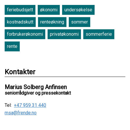
feriebudsjett
økonomi
undersøkelse
kostnadskutt
renteøkning
sommer
forbrukerøkonomi
privatøkonomi
sommerferie
rente
Kontakter
Marius Solberg Anfinsen
seniorrådgiver og pressekontakt
Tel:
+47 959 31 440
msa@frende.no