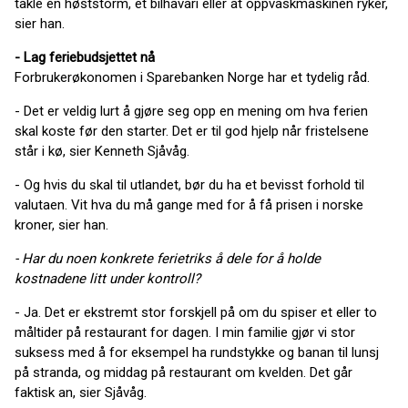
takle en høststorm, et bilhavari eller at oppvaskmaskinen ryker,
sier han.
- Lag feriebudsjettet nå
Forbrukerøkonomen i Sparebanken Norge har et tydelig råd.
- Det er veldig lurt å gjøre seg opp en mening om hva ferien
skal koste før den starter. Det er til god hjelp når fristelsene
står i kø, sier Kenneth Sjåvåg.
- Og hvis du skal til utlandet, bør du ha et bevisst forhold til
valutaen. Vit hva du må gange med for å få prisen i norske
kroner, sier han.
- Har du noen konkrete ferietriks å dele for å holde
kostnadene litt under kontroll?
- Ja. Det er ekstremt stor forskjell på om du spiser et eller to
måltider på restaurant for dagen. I min familie gjør vi stor
suksess med å for eksempel ha rundstykke og banan til lunsj
på stranda, og middag på restaurant om kvelden. Det går
faktisk an, sier Sjåvåg.