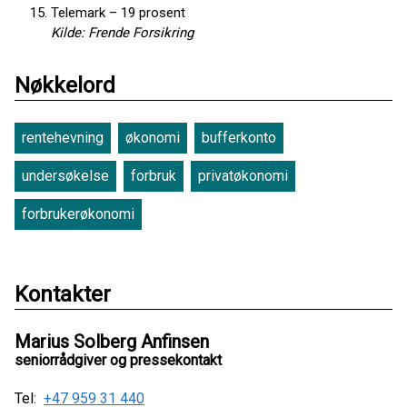
Telemark – 19 prosent
Kilde: Frende Forsikring
Nøkkelord
rentehevning
økonomi
bufferkonto
undersøkelse
forbruk
privatøkonomi
forbrukerøkonomi
Kontakter
Marius Solberg Anfinsen
seniorrådgiver og pressekontakt
Tel:
+47 959 31 440