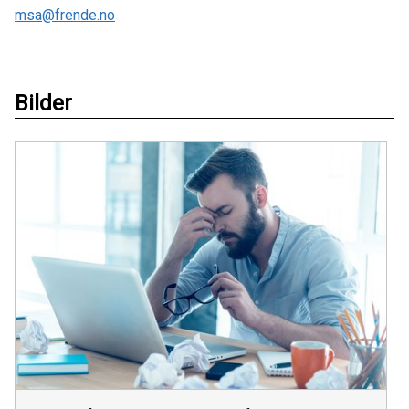
msa@frende.no
Bilder