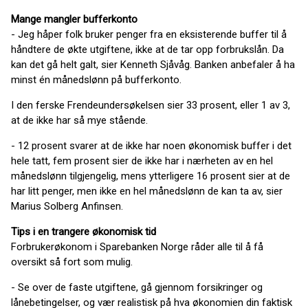
Mange mangler bufferkonto
- Jeg håper folk bruker penger fra en eksisterende buffer til å
håndtere de økte utgiftene, ikke at de tar opp forbrukslån. Da
kan det gå helt galt, sier Kenneth Sjåvåg. Banken anbefaler å ha
minst én månedslønn på bufferkonto.
I den ferske Frendeundersøkelsen sier 33 prosent, eller 1 av 3,
at de ikke har så mye stående.
- 12 prosent svarer at de ikke har noen økonomisk buffer i det
hele tatt, fem prosent sier de ikke har i nærheten av en hel
månedslønn tilgjengelig, mens ytterligere 16 prosent sier at de
har litt penger, men ikke en hel månedslønn de kan ta av, sier
Marius Solberg Anfinsen.
Tips i en trangere økonomisk tid
Forbrukerøkonom i Sparebanken Norge råder alle til å få
oversikt så fort som mulig.
- Se over de faste utgiftene, gå gjennom forsikringer og
lånebetingelser, og vær realistisk på hva økonomien din faktisk