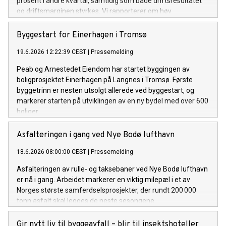
prosent i andre kvartal, samtidig som både driftsresultatet
og driftsmarginen styrkes. Vi rapporterer om høy
ordreinngang i kvartalet, og ordrereserven ligger fortsatt på
et rekordnivå, sier Jesper Göransson, konsernsjef i Peab.
Byggestart for Einerhagen i Tromsø
19.6.2026 12:22:39 CEST
|
Pressemelding
Peab og Arnestedet Eiendom har startet byggingen av
boligprosjektet Einerhagen på Langnes i Tromsø. Første
byggetrinn er nesten utsolgt allerede ved byggestart, og
markerer starten på utviklingen av en ny bydel med over 600
boliger.
Asfalteringen i gang ved Nye Bodø lufthavn
18.6.2026 08:00:00 CEST
|
Pressemelding
Asfalteringen av rulle- og taksebaner ved Nye Bodø lufthavn
er nå i gang. Arbeidet markerer en viktig milepæl i et av
Norges største samferdselsprosjekter, der rundt 200 000
tonn asfalt skal legges de neste sesongene.
Gir nytt liv til byggeavfall – blir til insektshoteller