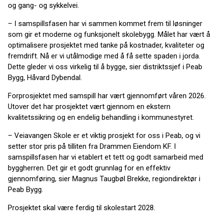
og gang- og sykkelvei.
– I samspillsfasen har vi sammen kommet frem til løsninger
som gir et moderne og funksjonelt skolebygg. Målet har vært å
optimalisere prosjektet med tanke på kostnader, kvaliteter og
fremdrift. Nå er vi utålmodige med å få sette spaden i jorda.
Dette gleder vi oss virkelig til å bygge, sier distriktssjef i Peab
Bygg, Håvard Dybendal.
Forprosjektet med samspill har vært gjennomført våren 2026.
Utover det har prosjektet vært gjennom en ekstern
kvalitetssikring og en endelig behandling i kommunestyret.
– Veiavangen Skole er et viktig prosjekt for oss i Peab, og vi
setter stor pris på tilliten fra Drammen Eiendom KF. I
samspillsfasen har vi etablert et tett og godt samarbeid med
byggherren. Det gir et godt grunnlag for en effektiv
gjennomføring, sier Magnus Taugbøl Brekke, regiondirektør i
Peab Bygg.
Prosjektet skal være ferdig til skolestart 2028.