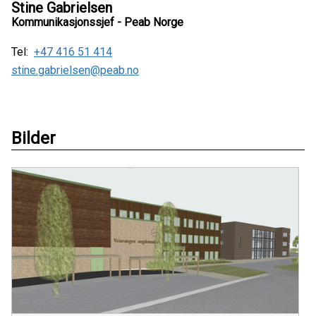
Stine Gabrielsen
Kommunikasjonssjef - Peab Norge
Tel:
+47 416 51 414
stine.gabrielsen@peab.no
Bilder