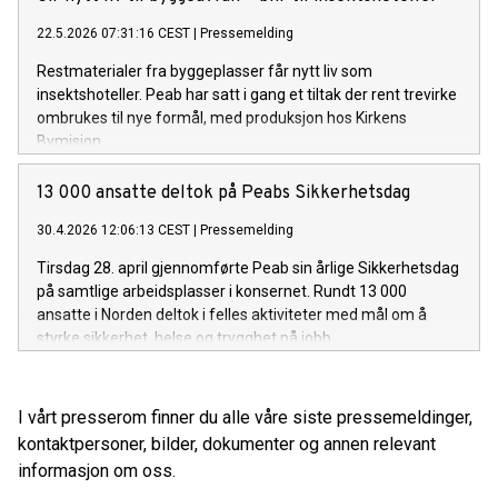
22.5.2026 07:31:16 CEST
|
Pressemelding
Restmaterialer fra byggeplasser får nytt liv som
insektshoteller. Peab har satt i gang et tiltak der rent trevirke
ombrukes til nye formål, med produksjon hos Kirkens
Bymisjon.
13 000 ansatte deltok på Peabs Sikkerhetsdag
30.4.2026 12:06:13 CEST
|
Pressemelding
Tirsdag 28. april gjennomførte Peab sin årlige Sikkerhetsdag
på samtlige arbeidsplasser i konsernet. Rundt 13 000
ansatte i Norden deltok i felles aktiviteter med mål om å
styrke sikkerhet, helse og trygghet på jobb.
I vårt presserom finner du alle våre siste pressemeldinger,
kontaktpersoner, bilder, dokumenter og annen relevant
informasjon om oss.