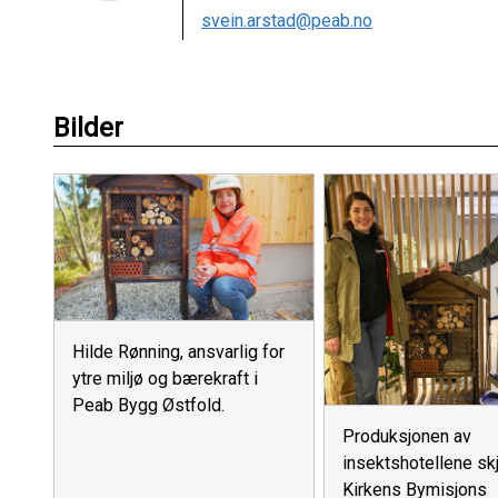
svein.arstad@peab.no
Bilder
Hilde Rønning, ansvarlig for
ytre miljø og bærekraft i
Peab Bygg Østfold.
Produksjonen av
insektshotellene sk
Kirkens Bymisjons