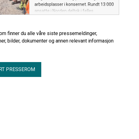
arbeidsplasser i konsernet. Rundt 13 000
ansatte i Norden deltok i felles
aktiviteter med mål om å styrke
sikkerhet, helse og trygghet på jobb.
rom finner du alle våre siste pressemeldinger,
er, bilder, dokumenter og annen relevant informasjon
RT PRESSEROM