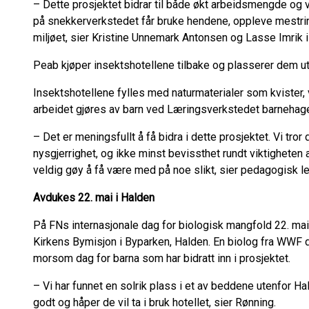
– Dette prosjektet bidrar til både økt arbeidsmengde og v
på snekkerverkstedet får bruke hendene, oppleve mestring
miljøet, sier Kristine Unnemark Antonsen og Lasse Imrik 
Peab kjøper insektshotellene tilbake og plasserer dem ut
Insektshotellene fylles med naturmaterialer som kvister,
arbeidet gjøres av barn ved Læringsverkstedet barnehage,
– Det er meningsfullt å få bidra i dette prosjektet. Vi tr
nysgjerrighet, og ikke minst bevissthet rundt viktigheten a
veldig gøy å få være med på noe slikt, sier pedagogisk l
Avdukes 22. mai i Halden
På FNs internasjonale dag for biologisk mangfold 22. mai
Kirkens Bymisjon i Byparken, Halden. En biolog fra WWF d
morsom dag for barna som har bidratt inn i prosjektet.
– Vi har funnet en solrik plass i et av beddene utenfor Ha
godt og håper de vil ta i bruk hotellet, sier Rønning.