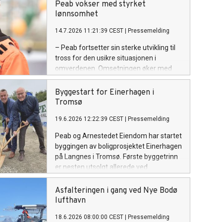
Peab vokser med styrket
lønnsomhet
14.7.2026 11:21:39 CEST
|
Pressemelding
– Peab fortsetter sin sterke utvikling til
tross for den usikre situasjonen i
omverdenen. Omsetningen øker med
tolv prosent i andre kvartal, samtidig
som både driftsresultatet og
Byggestart for Einerhagen i
driftsmarginen styrkes. Vi rapporterer
Tromsø
om høy ordreinngang i kvartalet, og
19.6.2026 12:22:39 CEST
|
Pressemelding
ordrereserven ligger fortsatt på et
rekordnivå, sier Jesper Göransson,
Peab og Arnestedet Eiendom har startet
konsernsjef i Peab.
byggingen av boligprosjektet Einerhagen
på Langnes i Tromsø. Første byggetrinn
er nesten utsolgt allerede ved
byggestart, og markerer starten på
utviklingen av en ny bydel med over 600
Asfalteringen i gang ved Nye Bodø
boliger.
lufthavn
18.6.2026 08:00:00 CEST
|
Pressemelding