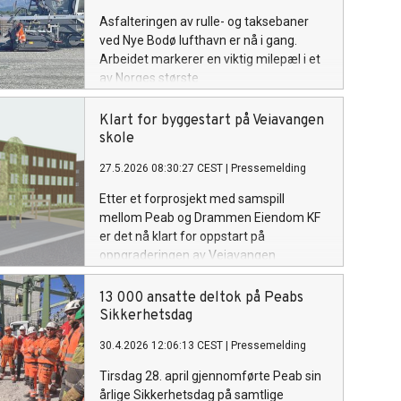
Asfalteringen av rulle- og taksebaner
ved Nye Bodø lufthavn er nå i gang.
Arbeidet markerer en viktig milepæl i et
av Norges største
samferdselsprosjekter, der rundt
200 000 tonn asfalt skal legges de neste
Klart for byggestart på Veiavangen
sesongene.
skole
27.5.2026 08:30:27 CEST
|
Pressemelding
Etter et forprosjekt med samspill
mellom Peab og Drammen Eiendom KF
er det nå klart for oppstart på
oppgraderingen av Veiavangen
ungdomsskole i Mjøndalen. Peab er
valgt som totalentreprenør.
13 000 ansatte deltok på Peabs
Sikkerhetsdag
30.4.2026 12:06:13 CEST
|
Pressemelding
Tirsdag 28. april gjennomførte Peab sin
årlige Sikkerhetsdag på samtlige