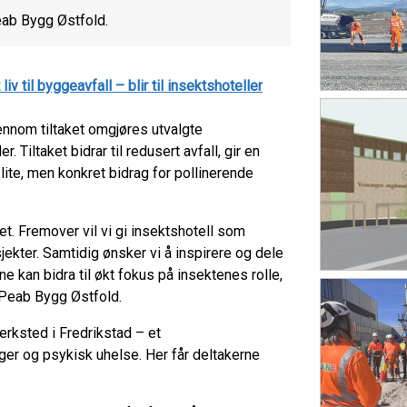
Peab Bygg Østfold.
t liv til byggeavfall – blir til insektshoteller
ennom tiltaket omgjøres utvalgte
 Tiltaket bidrar til redusert avfall, gir en
lite, men konkret bidrag for pollinerende
tet. Fremover vil vi gi insektshotell som
jekter. Samtidig ønsker vi å inspirere og dele
e kan bidra til økt fokus på insektenes rolle,
i Peab Bygg Østfold.
rksted i Fredrikstad – et
ger og psykisk uhelse. Her får deltakerne