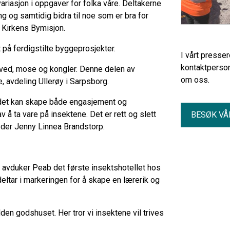
ariasjon i oppgaver for folka våre. Deltakerne
 og samtidig bidra til noe som er bra for
i Kirkens Bymisjon.
 på ferdigstilte byggeprosjekter.
I vårt presse
kontaktperson
 ved, mose og kongler. Denne delen av
om oss.
 avdeling Ullerøy i Sarpsborg.
or det kan skape både engasjement og
v å ta vare på insektene. Det er rett og slett
BESØK VÅ
eder Jenny Linnea Brandstorp.
 avduker Peab det første insektshotellet hos
eltar i markeringen for å skape en lærerik og
lden godshuset. Her tror vi insektene vil trives