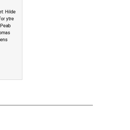
et: Hilde
for ytre
i Peab
homas
kens