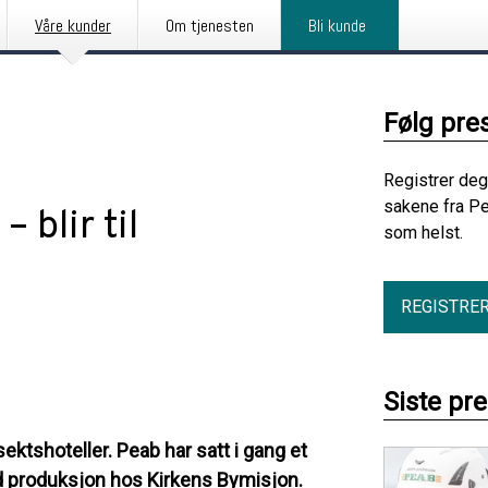
Våre kunder
Om tjenesten
Bli kunde
Følg pre
Registrer deg
sakene fra Pe
– blir til
som helst.
REGISTRE
Siste pr
ektshoteller. Peab har satt i gang et
med produksjon hos Kirkens Bymisjon.