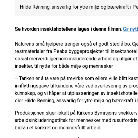
Hilde Rønning, ansvarlig for ytre miljø og bærekraft i 
Se hvordan insektshotellene lages i denne filmen:
Gir nyt
Naturens små hjelpere trenger også et godt sted å bo. Gj
restmaterialer fra Peabs byggeprosjekter til insektshoteller.
sosial merverdi gjennom inkluderende arbeid og utgjør et 
insekter, til nytte for både miljø og mennesker.
– Tanken er å ta vare på trevirke som ellers ville blitt kas
innflyttingsgave til kundene våre ved overlevering av pros
kunnskap, og vi håper at utplasseringen av insektshotellen
sier Hilde Rønning, ansvarlig for ytre miljø og bærekraft 
Produksjonen skjer lokalt på Kirkens Bymisjons snekkerve
arbeidsinkluderingstiltak for mennesker med rusutfordrin
bidra i et konkret og meningsfullt arbeid.