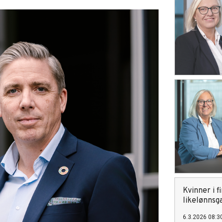
Kvinner i 
likelønnsg
6.3.2026 08:3