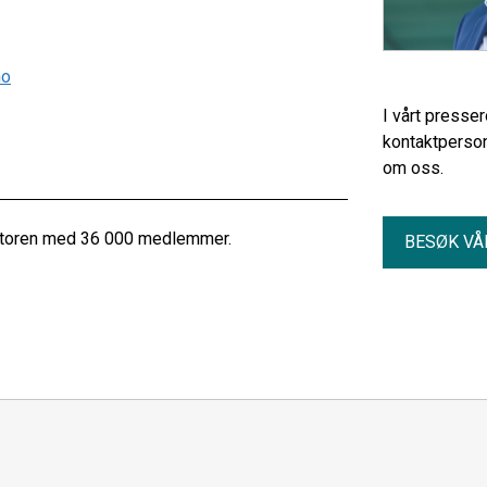
no
I vårt presse
kontaktperson
om oss.
ektoren med 36 000 medlemmer.
BESØK VÅ