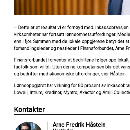
– Dette er et resultat vi er fornøyd med. Inkassobransje
virksomheter har fortsatt lønnsomhetsutfordringer. Medl
enn i fjor. Sammen med de lokale oppgjørene betyr det at d
forhandlingsleder og nestleder i Finansforbundet, Arne F
Finansforbundet forventer at bedriftene følger opp lokalt
fagfolk som vil bli. Uten denne kompetansen blir det van
og bedrifter med økonomiske utfordringer, sier Håstein.
Lønnsoppgjøret har virkning for 80 prosent av inkassobr
Lowell, Intrum, Kredinor, Myntro, Axactor og Amili Collect
Kontakter
Arne Fredrik Håstein