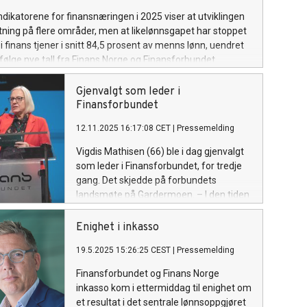
indikatorene for finansnæringen i 2025 viser at utviklingen
 retning på flere områder, men at likelønnsgapet har stoppet
i finans tjener i snitt 84,5 prosent av menns lønn, uendret
 ifølge nye tall fra Finans Norge og Finansforbundet.
Gjenvalgt som leder i
Finansforbundet
12.11.2025 16:17:08 CET
|
Pressemelding
Vigdis Mathisen (66) ble i dag gjenvalgt
som leder i Finansforbundet, for tredje
gang. Det skjedde på forbundets
landsmøte på Gardermoen. – I den tiden
vi står i er et sterkt Finansforbundet
viktigere enn på lenge, sier Mathisen.
Enighet i inkasso
19.5.2025 15:26:25 CEST
|
Pressemelding
Finansforbundet og Finans Norge
inkasso kom i ettermiddag til enighet om
et resultat i det sentrale lønnsoppgjøret