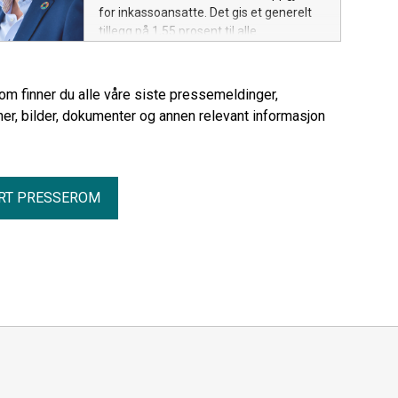
for inkassoansatte. Det gis et generelt
tillegg på 1,55 prosent til alle.
rom finner du alle våre siste pressemeldinger,
er, bilder, dokumenter og annen relevant informasjon
RT PRESSEROM