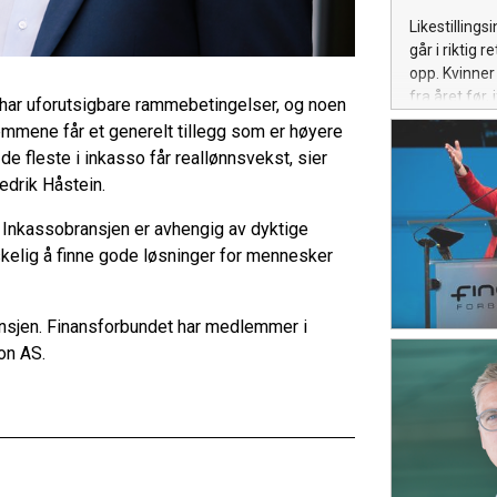
Likestillings
går i riktig
opp. Kvinner 
fra året før,
n har uforutsigbare rammebetingelser, og noen
emmene får et generelt tillegg som er høyere
e fleste i inkasso får reallønnsvekst, sier
redrik Håstein.
. Inkassobransjen er avhengig av dyktige
skelig å finne gode løsninger for mennesker
ansjen. Finansforbundet har medlemmer i
ion AS.