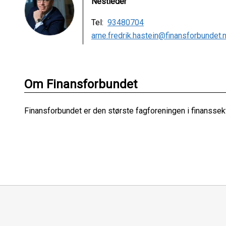
Nestleder
Tel:
93480704
arne.fredrik.hastein@finansforbundet.
Om Finansforbundet
Finansforbundet er den største fagforeningen i finanss