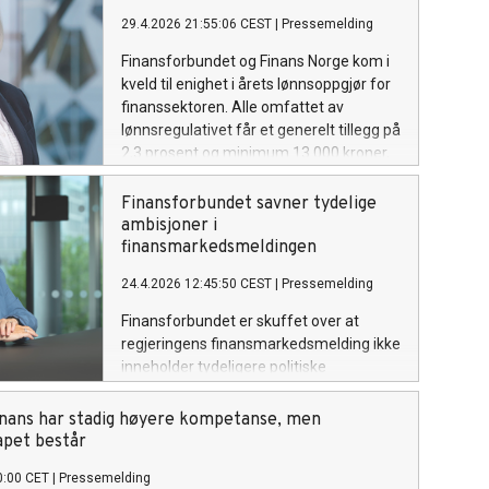
29.4.2026 21:55:06 CEST
|
Pressemelding
Finansforbundet og Finans Norge kom i
kveld til enighet i årets lønnsoppgjør for
finanssektoren. Alle omfattet av
lønnsregulativet får et generelt tillegg på
2,3 prosent og minimum 13 000 kroner,
med virkning fra 1.mai. I tillegg blir
regulativet utvidet med fire lønnstrinn på
Finansforbundet savner tydelige
toppen.
ambisjoner i
finansmarkedsmeldingen
24.4.2026 12:45:50 CEST
|
Pressemelding
Finansforbundet er skuffet over at
regjeringens finansmarkedsmelding ikke
inneholder tydeligere politiske
ambisjoner for utviklingen av norsk
finansnæring.
finans har stadig høyere kompetanse, men
apet består
0:00 CET
|
Pressemelding