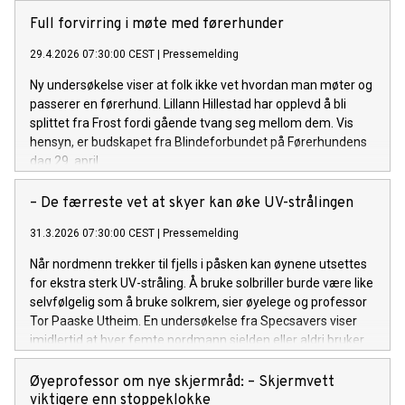
sikret flertall for at forslaget trekkes og at ordningen består
slik den er i dag. - Nå opplever vi at partiene har lyttet og
Full forvirring i møte med førerhunder
forstått, sier en lettet generalsekretær i Norges
29.4.2026 07:30:00 CEST
|
Pressemelding
Blindeforbund, Per Inge Bjerknes. Rita Vindholmen jubler for
friheten TT gir
Ny undersøkelse viser at folk ikke vet hvordan man møter og
passerer en førerhund. Lillann Hillestad har opplevd å bli
splittet fra Frost fordi gående tvang seg mellom dem. Vis
hensyn, er budskapet fra Blindeforbundet på Førerhundens
dag 29. april.
– De færreste vet at skyer kan øke UV-strålingen
31.3.2026 07:30:00 CEST
|
Pressemelding
Når nordmenn trekker til fjells i påsken kan øynene utsettes
for ekstra sterk UV-stråling. Å bruke solbriller burde være like
selvfølgelig som å bruke solkrem, sier øyelege og professor
Tor Paaske Utheim. En undersøkelse fra Specsavers viser
imidlertid at hver femte nordmann sjelden eller aldri bruker
solbriller.
Øyeprofessor om nye skjermråd: – Skjermvett
viktigere enn stoppeklokke