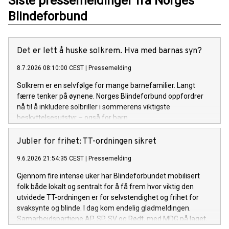
Siste pressemeldinger fra Norges
Blindeforbund
Det er lett å huske solkrem. Hva med barnas syn?
8.7.2026 08:10:00 CEST
|
Pressemelding
Solkrem er en selvfølge for mange barnefamilier. Langt
færre tenker på øynene. Norges Blindeforbund oppfordrer
nå til å inkludere solbriller i sommerens viktigste
beskyttelsesutstyr – også for barn.
Jubler for frihet: TT-ordningen sikret
9.6.2026 21:54:35 CEST
|
Pressemelding
Gjennom fire intense uker har Blindeforbundet mobilisert
folk både lokalt og sentralt for å få frem hvor viktig den
utvidede TT-ordningen er for selvstendighet og frihet for
svaksynte og blinde. I dag kom endelig gladmeldingen.
Samarbeidspartiene AP, SP, SV og Rødt, med MDG på laget,