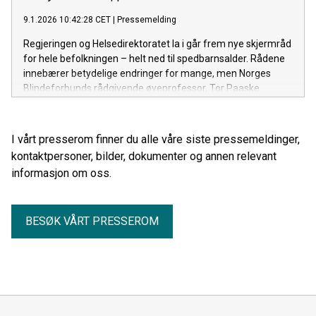
9.1.2026 10:42:28 CET
|
Pressemelding
Regjeringen og Helsedirektoratet la i går frem nye skjermråd
for hele befolkningen – helt ned til spedbarnsalder. Rådene
innebærer betydelige endringer for mange, men Norges
Blindeforbunds rådgivende øyeprofessor, Tor Paaske
Utheim, mener at skjermvett kan være vel så viktig som
antall minutter foran skjermen.
I vårt presserom finner du alle våre siste pressemeldinger,
kontaktpersoner, bilder, dokumenter og annen relevant
informasjon om oss.
BESØK VÅRT PRESSEROM