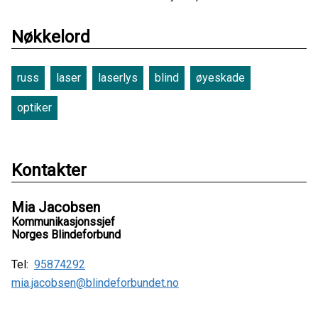
Nøkkelord
russ
laser
laserlys
blind
øyeskade
optiker
Kontakter
Mia Jacobsen
Kommunikasjonssjef
Norges Blindeforbund
Tel:
95874292
mia.jacobsen@blindeforbundet.no